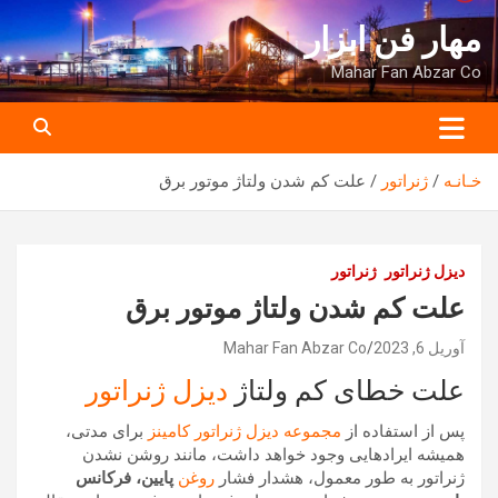
ه
مهار فن ابزار
حتوا
روید
Mahar Fan Abzar Co
خـانـه
ژنراتور
علت کم شدن ولتاژ موتور برق
دیزل ژنراتور
ژنراتور
علت کم شدن ولتاژ موتور برق
آوریل 6, 2023
Mahar Fan Abzar Co
علت خطای کم ولتاژ
دیزل ژنراتور
پس از استفاده از
مجموعه دیزل ژنراتور
کامینز
برای مدتی،
همیشه ایرادهایی وجود خواهد داشت، مانند روشن نشدن
ژنراتور به طور معمول، هشدار فشار
روغن
پایین، فرکانس