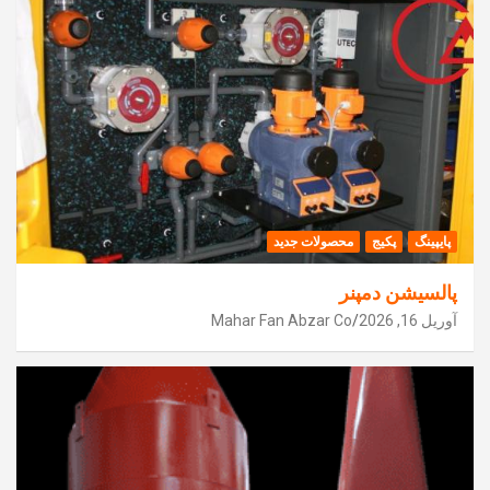
پایپینگ
پکیج
محصولات جدید
پالسیشن دمپنر
آوریل 16, 2026
Mahar Fan Abzar Co