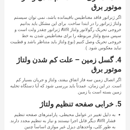
موتور برق
اگر ژنراتور فاقد مغناطیس باقیمانده باشد، نمی توان سیستم
ولتاژ ژنراتور را در ابتدا ساخت. برای این مشکل باید بدانیم
خروجی تحریک رگولاتور ولتاژ AVR ژنراتور چقدر ولت است و
سپس منبع ولتاژ مربوطه را برای مغناطیس شدن به خط
خروجی تحریک وصل کنیم (نوع ولتاژ باید متناظر باشد و قطبیت
نباید معکوس شود. ).
4. گسل زمین – علت کم شدن ولتاژ
موتور برق
اگر اتصال زمین سه فاز اتفاق بیفتد، ولتاژ و جریان بسیار کم
است. در این زمان، عمدتاً باید بررسی شود که آیا دستگاه تخلیه
زمین بسته است یا زمین.
5. خرابی صفحه تنظیم ولتاژ
به دلیل تغییر در عوامل محیطی، پارامترهای صفحه تنظیم
فشار AVR دیگر قابل اجرا نیستند و نیاز به تنظیم مجدد دارند.
به طور کلی، واحدهای دیزل غیر موازی اساساً چنین