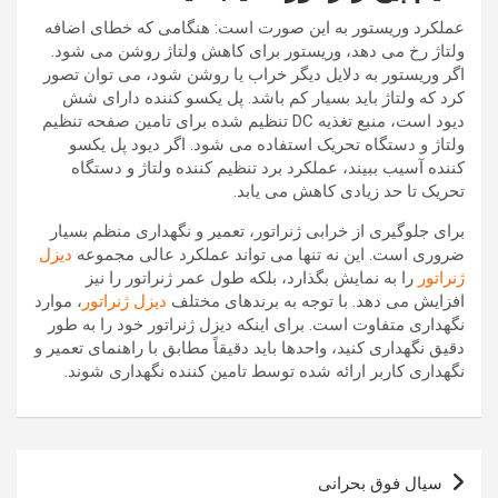
عملکرد وریستور به این صورت است: هنگامی که خطای اضافه
ولتاژ رخ می دهد، وریستور برای کاهش ولتاژ روشن می شود.
اگر وریستور به دلایل دیگر خراب یا روشن شود، می توان تصور
کرد که ولتاژ باید بسیار کم باشد. پل یکسو کننده دارای شش
دیود است، منبع تغذیه DC تنظیم شده برای تامین صفحه تنظیم
ولتاژ و دستگاه تحریک استفاده می شود. اگر دیود پل یکسو
کننده آسیب ببیند، عملکرد برد تنظیم کننده ولتاژ و دستگاه
تحریک تا حد زیادی کاهش می یابد.
برای جلوگیری از خرابی ژنراتور، تعمیر و نگهداری منظم بسیار
ضروری است. این نه تنها می تواند عملکرد عالی مجموعه
دیزل
ژنراتور
را به نمایش بگذارد، بلکه طول عمر ژنراتور را نیز
افزایش می دهد. با توجه به برندهای مختلف
دیزل ژنراتور
، موارد
نگهداری متفاوت است. برای اینکه دیزل ژنراتور خود را به طور
دقیق نگهداری کنید، واحدها باید دقیقاً مطابق با راهنمای تعمیر و
نگهداری کاربر ارائه شده توسط تامین کننده نگهداری شوند.
راهبری
سیال فوق بحرانی