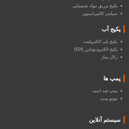
پکیج تزریق مواد شیمیایی
سیلندر کالیبراسیون
پکیج آب
پکیج پلی الکترولیت
پکیج الکترودیونایزر (EDI)
زلال ساز
پمپ ها
پمپ ضد اسید
مونو پمپ
سیستم آنلاین