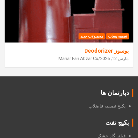
تصفیه پساب
محصولات جدید
بوسوز Deodorizer
مارس 12, 2026
Mahar Fan Abzar Co
دپارتمان ها
پکیج تصفیه فاضلاب
پکیج نفت
فیلتر گاز خشک