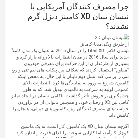
چرا مصرف کنندگان آمریکایی با
نیسان تیتان XD کامینز دیزل گرم
نشدند؟
از طریق ویکی‌مدیا-کامانز
نیسان کلاس Titan XD را در سال 2015 به عنوان یک مدل کاملاً
جدید برای سال 2016 در میان انتظارات بالا روانه بازار کرد و
بسیاری از طرفداران از این حرکت برای معرفی خودروی
“مقاوم” استقبال کردند که شکاف بین پیکاپ های نیم تنی و ربع
تنی را پر می کند. نسل دوم تایتان با این حال، به محض اینکه
کامیون شروع به ورود به نمایندگی‌ها کرد، انتظارات بالای
عمومی اولیه به سرعت به ناامیدی تبدیل شد، که به طور
چشمگیری بر فروش تأثیر گذاشت. ناکامی نیسان در ایجاد تمایز
کافی بین XD و رقبای خود، و همچنین ناتوانی آن در برآوردن
خواسته‌های مصرف‌کنندگان ویژه کامیون‌های دیزلی، هیجان را
کاهش داد.
اگرچه
نیسان تیتان XD
یک کامیون کار است، نه یک ماشین
کوچک کارآمد، اما کارایی سوخت را فدای قدرت و اندازه کرد.