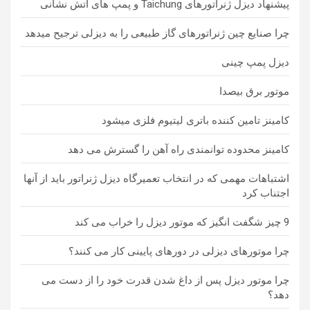
پیشنهاد دیزل ژنراتورهای Taichung و پمپ های آتش نشانی
چرا صنایع چین ژنراتورهای گاز طبیعی را به دیزلی ترجیح میدهد
دیزل پمپ چینی
موتور برق بیصدا
کامینز تامین کننده باتری لیتیوم فلزی میشود
کامینز محدوده توانمندی راه آهن را گسترش می دهد
اشتباهات مهمی که در انتخاب تعمیرگاه دیزل ژنراتور باید از آنها
اجتناب کرد
9 چیز شگفت انگیز که موتور دیزل را خراب می کند
چرا موتورهای دیزلی در دورهای پایینی کار می کنند؟
چرا موتور دیزل پس از داغ شدن قدرت خود را از دست می
دهد؟