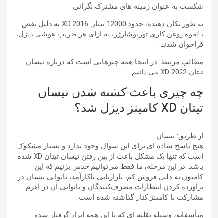
شکست به عنوان زمینه های مشترک نگرانی
به طور تکان دهنده، حدود 12000 تیتان XD 2016 به دلیل نقص
بالقوه روغن کاری توربوشارژر، به ازای هر ضریب هوشی دیزل،
فراخوان شدند.
مطالب مرتبط:
در اینجا همه چیزهایی است که درباره نیسان
تیتان XD 2022 می دانیم
چه چیزی باعث کشته شدن نیسان
تیتان XD کامینز دیزل شد؟
از طریق: نیسان
هیچ پاسخ ساده ای برای این سوال وجود ندارد و بسیار مشکوک
است که تنها یک مشکل باعث از بین رفتن نیسان تیتان XD شده
باشد. در این مرحله، ما فقط می‌توانیم حدس بزنیم که این
کامیون به دلیل فروش کم، بازاریابی ناکارآمد، ناتوانی نیسان در
برآورده کردن انتظارات مصرف‌کنندگان و ناتوانی آن در اهرم
مشارکت با کامینز کنار گذاشته شده است.
متأسفانه، وسیله نقلیه ای که با این همه ایراد گرفتار شده