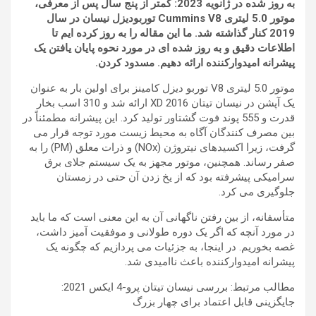
به روز شده در ژانویه 2023: کمتر از پنج سال پس از معرفی،
موتور 5.0 لیتری Cummins V8 توربودیزل نیسان در سال
2019 کنار گذاشته شد. ما این مقاله را به روز کرده ایم تا
اطلاعات دقیق و به روز شده ای در مورد نحوه پایان یافتن یک
پیشرانه امیدوارکننده ارائه دهیم. مسدود کردن.
موتور 5.0 لیتری V8 توربو دیزل کامینز برای اولین بار به عنوان
یک آپشن در
نیسان تیتان
XD 2016 ارائه شد و 310 اسب بخار
قدرت و 555 پوند فوت گشتاور تولید کرد. این پیشرانه مطمئناً در
بین مصرف کنندگان آگاه به محیط زیست مورد توجه قرار می
گرفت، زیرا اکسیدهای نیتروژن (NOx) و ذرات معلق (PM) را به
صفر رساند. همچنین، موتور مجهز به یک سیستم جلای برق
سرامیکی پیشرفته بود که از یخ زدن آن حتی در زمستان
جلوگیری می کرد.
متأسفانه، از بین رفتن ناگهانی آن به این معنی است که ما باید
در مورد آنچه که اگر یک دوره طولانی و موفقیت آمیز داشت،
غصه بخوریم. در اینجا، به جزئیات می پردازیم که چگونه یک
پیشرانه امیدوارکننده باعث ناامیدی شد.
مطالب مرتبط:
بررسی نیسان تیتان پرو-4 ایکس 2021:
جایگزینی قابل اعتماد برای چهار بزرگ