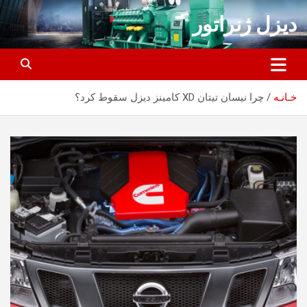
ه
دیزل ژنراتور
حتوا
روید
خـانـه
چرا نیسان تیتان XD کامینز دیزل سقوط کرد؟