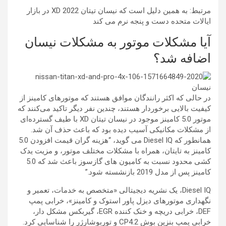
مرتبط:
به همین دلیل است که نیسان تیتان XD 2022 در بازار
ایالات متحده دست و پنجه نرم می کند
آیا مشکلات موتور به مشکلات نیسان
اضافه شد؟
نیسان
در حالی که اکثر رانندگان موافق هستند که موتورهای کامینز از
کیفیت بالایی برخوردار هستند، چندین نفر دیگر تاکید می‌کنند که
موتور 5.0 کامینز موجود در نیسان تیتان XD با طیف گسترده‌ای
از مشکلات مکانیکی آسیب دیده بود که باعث حذف آن شد.
همانطور که
Diesel IQ
می گوید، “هزینه گران قیمت افزودن 5.0
کامینز به تایتان، همراه با مشکلات مختلف موتور، و مزیت یدک
کشی محدود نسبت به کامیون های گازسوز باعث شد که 5.0
کامینز پس از مدل 2019 بازنشسته شود.”
Diesel IQ، یک نشریه دیجیتالی «متخصص به خدمات، تعمیر و
نگهداری موتورهای دیزل پاور استوک و کامینز»، خرابی پمپ
DEF، خرابی دریچه و خنک کننده EGR، گیربکس مشکل دار،
خرابی پمپ بنزین بوش CP4.2 و توربوشارژر را شناسایی کرد.