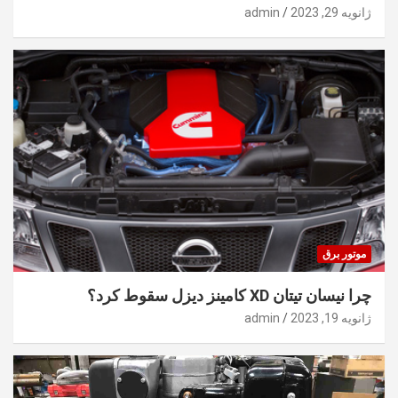
ژانویه 29, 2023
admin
موتور برق
چرا نیسان تیتان XD کامینز دیزل سقوط کرد؟
ژانویه 19, 2023
admin