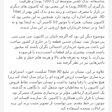
متأسفانه، یدک کشی متوسط ​​آن (12037 پوند) و ظرفیت
بارگیری آن (2003 پوند) به این معنی بود که کامیون های دیگری
در بازار با مصرف سوخت و رتبه بندی یدک کش بهتر از Titan
XD، علیرغم اندازه آن، وجود دارد. همچنین به این معنی بود که
کامیون نیسان، همراه با
موتور 5.0 کامینز
آن، نه اینجا بود و نه
آنجا. و در نتیجه خریداران هیچ ارزشی در این مدل ندیدند.
موضوع دیگر این بود که اگرچه
تایتان
در کانتون، می سی سی
پی مونتاژ شد، نیسان چندین قطعه را در خارج از کشور ساخت.
این باعث می‌شود خریداران احتمالی نگران باشند که مجبور
باشند قیمت بیشتری برای قطعات آسیب‌دیده یا فرسوده
بپردازند. با توجه به تعرفه های بالا و هزینه های حمل و نقل،
تاخیرهایی نیز در نظر گرفته شد.
علاوه بر این، نیسان در تبلیغ Titan XD شکست خورد. استراتژی
برندسازی نتوانست ارزش افزوده ای را برای مدل ایجاد کند زیرا
هیچ تفاوتی با رقبا وجود نداشت و نیسان نتوانست نقاط فروش
این کامیون را به مخاطبان خود منتقل کند. با نگاهی به گذشته،
یک استراتژی ارتباطی مؤثر بر برندسازی مشترک متمرکز بود.
نیسان با قرار دادن همکاری با کامینز، یک سازنده افسانه ای
موتور، در خط مقدم، می توانست از تصویر مثبت برند این برند
در ایالات متحده استفاده کند.