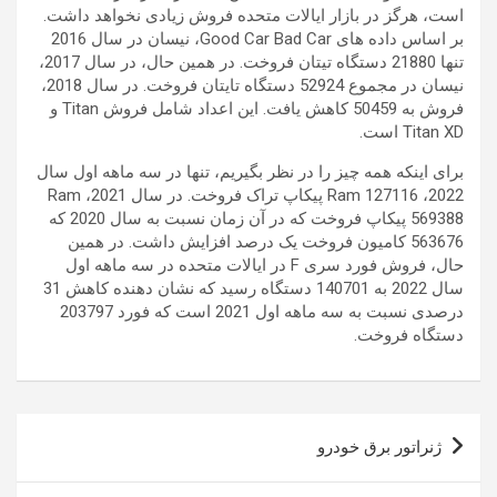
است، هرگز در بازار ایالات متحده فروش زیادی نخواهد داشت.
بر اساس داده های Good Car Bad Car، نیسان در سال 2016
تنها 21880 دستگاه تیتان فروخت. در همین حال، در سال 2017،
نیسان در مجموع 52924 دستگاه تایتان فروخت. در سال 2018،
فروش به 50459 کاهش یافت. این اعداد شامل فروش Titan و
Titan XD است.
برای اینکه همه چیز را در نظر بگیریم، تنها در سه ماهه اول سال
2022، Ram 127116 پیکاپ تراک فروخت. در سال 2021، Ram
569388 پیکاپ فروخت که در آن زمان نسبت به سال 2020 که
563676 کامیون فروخت یک درصد افزایش داشت. در همین
حال،
فروش فورد سری F
در ایالات متحده در سه ماهه اول
سال 2022 به 140701 دستگاه رسید که نشان دهنده کاهش 31
درصدی نسبت به سه ماهه اول 2021 است که فورد 203797
دستگاه فروخت.
راهبری
ژنراتور برق خودرو
نوشته