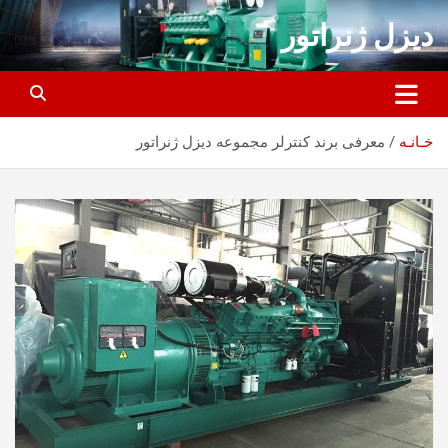
ه
دیزل ژنراتور
حتوا
روید
خـانـه
معرفی برند کنترلر مجموعه دیزل ژنراتور