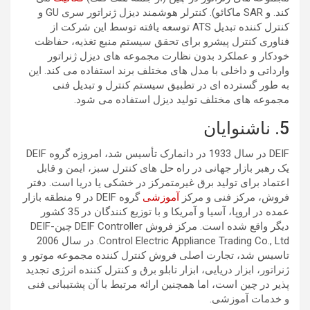
کند. و SAR ماکائو). کنترلر هوشمند دیزل ژنراتور سری GU و
کنترل کننده تبدیل ATS توسعه یافته توسط این شرکت از
فناوری کنترل پیشرو برای تحقق سیستم منبع تغذیه، حفاظت
خودکار و عملکرد بدون نظارت مجموعه های دیزل ژنراتور
وارداتی و داخلی با مدل های مختلف برند استفاده می کند. این
به طور گسترده ای در تطبیق سیستم کنترل و تبدیل فنی
مجموعه های مختلف تولید دیزل استفاده می شود.
5. ناشنوایان
DEIF در سال 1933 در دانمارک تأسیس شد، امروزه گروه DEIF
یک رهبر بازار جهانی در راه حل های کنترل سبز، ایمن و قابل
اعتماد برای تولید برق غیرمتمرکز در خشکی یا دریا است. دفتر
فروش، مرکز فنی و مرکز
آموزشی
گروه DEIF در 9 منطقه بازار
عمده در اروپا، آسیا و آمریکا و با توزیع کنندگان در 35 کشور
دیگر واقع شده است. مرکز فروش DEIF Controller چین-DEIF
Control Electric Appliance Trading Co., Ltd. در سال 2006
تاسیس شد، تجارت اصلی فروش کنترل کننده مجموعه موتور و
ژنراتور، ابزار دریایی، ابزار تابلو برق و کنترل کننده انرژی تجدید
پذیر در چین است، اما همچنین ارائه مرتبط با آن پشتیبانی فنی
و خدمات آموزشی.