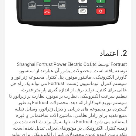
2. اعتماد
Fortrust توسط Shanghai Fortrust Power Electric Co.Ltd
توسعه یافته است. محصولات پیشرو آن عبارتند از: سنسور،
گاورنر الکترونیکی، مانیتور موتور، پنل کنترل مجموعه ژنراتور و
سیستم کنترل اتوماسیون ژنست. Fortrust می تواند یک راه حل
عالی برای کنترل تولید برق، از اندازه گیری پارامتر قدرت،
تنظیم سرعت الکترونیکی، نظارت بر موتور، نظارت بر ژنراتور تا
سیستم توزیع خودکار ارائه دهد. محصولات Fortrust به طور
گسترده در مجموعه های دریایی و دیزل ژنراتور، وسایل نقلیه
منبع تغذیه برای رادار نظامی، ماشین آلات ساختمانی و غیره
استفاده می شود. Fortrust نه تنها به یک برند شناخته شده در
زمینه کنترل الکترونیکی در موتورهای دیزلی تبدیل شده است،
بلکه تامین کننده عمده محصولات کنترل الکترونیکی برای تولید