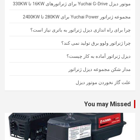
موتور دیزل Yuchai G-Drive برای ژنراتورهای 16KW تا 330KW
مجموعه ژنراتور Yuchai Power برای 280KW تا 2400KW
چرا برای راه اندازی دیزل ژنراتور به باتری نیاز است؟
چرا ژنراتور ولوو برق تولید نمی کند؟
دیزل ژنراتور آماده به کار چیست؟
مدار شکن مجموعه دیزل ژنراتور
علت گاز نخوردن موتور دیزل
You may Missed