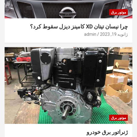
موتور برق
چرا نیسان تیتان XD کامینز دیزل سقوط کرد؟
ژانویه 19, 2023
admin
موتور برق
ژنراتور برق خودرو