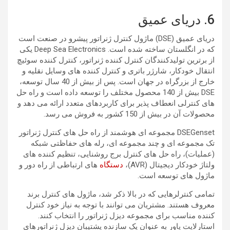
6. دریای عمیق
دریای عمیق (DSE) ماژول کنترل ژنراتور پیشرو در صنعت است
که در انگلستان ساخته شده است. Deep Sea Electronics یکی
از برترین تولیدکنندگان کنترل کننده ژنراتور، کنترل کننده سوئیچ
انتقال خودکار، شارژر باتری و کنترل کننده های وسایل نقلیه و
خارج از بزرگراه در جهان است. پس از بیش از 40 سال توسعه،
DSE بیش از 140 محصول مختلف را توسعه داده است و راه حل
های کنترلی انعطاف پذیر برای کاربردهای متعدد ارائه می دهد و
محصولات آن در بیش از 150 کشور به فروش می رسد.
DSEGenset مجموعه ای هوشمند از راه حل های کنترل ژنراتور
تک مجموعه ای و چند مجموعه ای، رله های حفاظتی شبکه
(عملیات)، راه حل های کنترل برج روشنایی، تنظیم کننده های
ولتاژ خودکار دیجیتال (AVR)،
دستگاه
های ارتباطی از راه دور و
ماژول های توسعه است.
تمامی کنترلرهایی که در بالا ذکر شد، ماژول های کنترل برند
معروف هستند. مشتریان می توانند با توجه به نیاز خود کنترل
کننده مناسب برای مجموعه دیزل ژنراتور را انتخاب کنند.
استارلایت پاور به عنوان یک سازنده پشتیبان دیزل ژنراتورهای