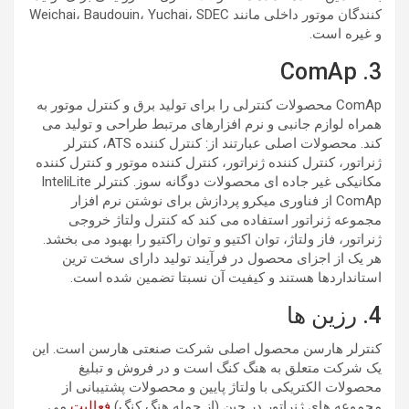
کنندگان موتور داخلی مانند Weichai، Baudouin، Yuchai، SDEC
و غیره است.
3. ComAp
ComAp محصولات کنترلی را برای تولید برق و کنترل موتور به
همراه لوازم جانبی و نرم افزارهای مرتبط طراحی و تولید می
کند. محصولات اصلی عبارتند از: کنترل کننده ATS، کنترلر
ژنراتور، کنترل کننده ژنراتور، کنترل کننده موتور و کنترل کننده
مکانیکی غیر جاده ای محصولات دوگانه سوز. کنترلر InteliLite
ComAp از فناوری میکرو پردازش برای نوشتن نرم افزار
مجموعه ژنراتور استفاده می کند که کنترل ولتاژ خروجی
ژنراتور، فاز ولتاژ، توان اکتیو و توان راکتیو را بهبود می بخشد.
هر یک از اجزای محصول در فرآیند تولید دارای سخت ترین
استانداردها هستند و کیفیت آن نسبتا تضمین شده است.
4. رزین ها
کنترلر هارسن محصول اصلی شرکت صنعتی هارسن است. این
یک شرکت متعلق به هنگ کنگ است و در فروش و تبلیغ
محصولات الکتریکی با ولتاژ پایین و محصولات پشتیبانی از
مجموعه های ژنراتور در چین (از جمله هنگ کنگ)
فعالیت
می