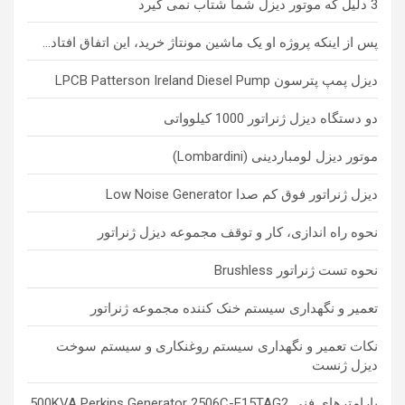
3 دلیل که موتور دیزل شما شتاب نمی گیرد
پس از اینکه پروژه او یک ماشین مونتاژ خرید، این اتفاق افتاد…
دیزل پمپ پترسون LPCB Patterson Ireland Diesel Pump
دو دستگاه دیزل ژنراتور 1000 کیلوواتی
موتور دیزل لومباردینی (Lombardini)
دیزل ژنراتور فوق کم صدا Low Noise Generator
نحوه راه اندازی، کار و توقف مجموعه دیزل ژنراتور
نحوه تست ژنراتور Brushless
تعمیر و نگهداری سیستم خنک کننده مجموعه ژنراتور
نکات تعمیر و نگهداری سیستم روغنکاری و سیستم سوخت
دیزل ژنست
پارامترهای فنی 500KVA Perkins Generator 2506C-E15TAG2