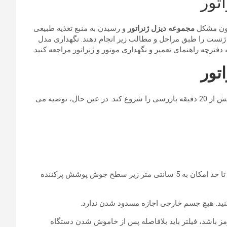
تور
دون مشکل
مجموعه دیزل ژنراتور
و رسیدن به منبع تغذیه طبیعی
 ژنست را طبق مراحل و مطالب زیر انجام دهند. نگهداری مدل
ترچه راهنمای تعمیر و نگهداری موتور و ژنراتور مراجعه کنید.
تور
دیزل ژنراتور آماده به کار باید حداقل 2-3 بار در ماه، هر بار بیش از 20 دقیقه بازرسی را شروع کند. در عین حال، توصیه می
II. سطح مایع خنک کننده مخزن آب را بررسی کنید؛ سطح مایع باید تا حد امکان به 5 سانتی متر زیر سطح جوش پوشش پرکننده
ید. هیچ جسم خارجی اجازه مسدود شدن ندارد.
 قرمز باشد، فیلتر باید بلافاصله پس از خاموش شدن دستگاه