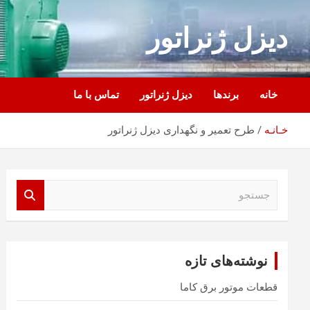
ه
حتوا
دیزل ژنراتور
روید
خانه
برندها
دیزل ژنراتور
تماس با ما
خـانـه
طرح تعمیر و نگهداری دیزل ژنراتور
ج
س
ت
ج
و
نوشته‌های تازه
قطعات موتور برق کاما