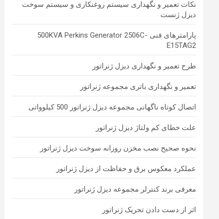
نکات تعمیر و نگهداری سیستم روغنکاری و سیستم سوخت
دیزل ژنست
پارامترهای فنی 500KVA Perkins Generator 2506C-
E15TAG2
طرح تعمیر و نگهداری دیزل ژنراتور
تعمیر و نگهداری باتری مجموعه ژنراتور
اتصال کوتاه ناگهانی مجموعه دیزل ژنراتور 500 کیلوواتی
علت خطای کم ولتاژ دیزل ژنراتور
نحوه صحیح نصب مخزن روزانه سوخت دیزل ژنراتور
عملکرد معکوس برق و حفاظت از دیزل ژنراتور
معرفی برند کنترلر مجموعه دیزل ژنراتور
اثر از دست دادن تحریک ژنراتور