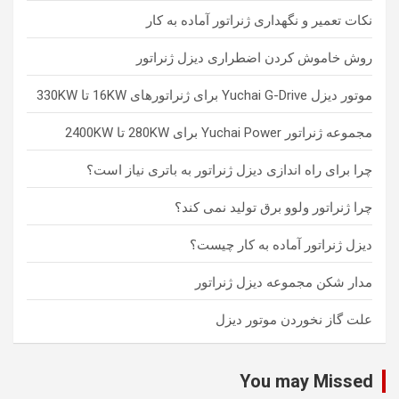
نکات تعمیر و نگهداری ژنراتور آماده به کار
روش خاموش کردن اضطراری دیزل ژنراتور
موتور دیزل Yuchai G-Drive برای ژنراتورهای 16KW تا 330KW
مجموعه ژنراتور Yuchai Power برای 280KW تا 2400KW
چرا برای راه اندازی دیزل ژنراتور به باتری نیاز است؟
چرا ژنراتور ولوو برق تولید نمی کند؟
دیزل ژنراتور آماده به کار چیست؟
مدار شکن مجموعه دیزل ژنراتور
علت گاز نخوردن موتور دیزل
You may Missed