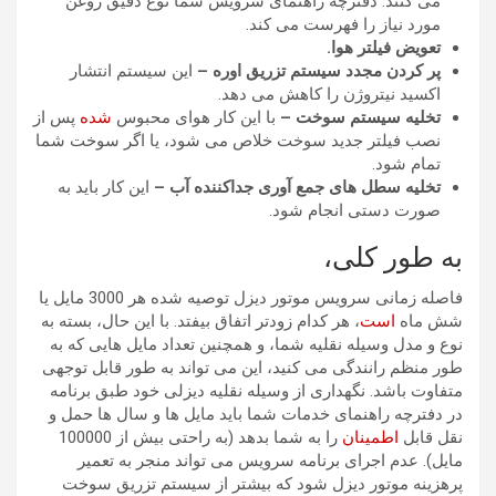
می کنند. دفترچه راهنمای سرویس شما نوع دقیق روغن
مورد نیاز را فهرست می کند.
تعویض فیلتر هوا.
پر کردن مجدد سیستم تزریق اوره –
این سیستم انتشار
اکسید نیتروژن را کاهش می دهد.
تخلیه سیستم سوخت –
با این کار هوای محبوس
شده
پس از
نصب فیلتر جدید سوخت خلاص می شود، یا اگر سوخت شما
تمام شود.
تخلیه سطل های جمع آوری جداکننده آب –
این کار باید به
صورت دستی انجام شود.
به طور کلی،
فاصله زمانی سرویس موتور دیزل توصیه شده هر 3000 مایل یا
شش ماه
است
، هر کدام زودتر اتفاق بیفتد. با این حال، بسته به
نوع و مدل وسیله نقلیه شما، و همچنین تعداد مایل هایی که به
طور منظم رانندگی می کنید، این می تواند به طور قابل توجهی
متفاوت باشد. نگهداری از وسیله نقلیه دیزلی خود طبق برنامه
در دفترچه راهنمای خدمات شما باید مایل ها و سال ها حمل و
نقل قابل
اطمینان
را به شما بدهد (به راحتی بیش از 100000
مایل). عدم اجرای برنامه سرویس می تواند منجر به تعمیر
پرهزینه موتور دیزل شود که بیشتر از سیستم تزریق سوخت