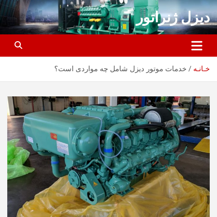
ه
دیزل ژنراتور
حتوا
روید
خـانـه
خدمات موتور دیزل شامل چه مواردی است؟