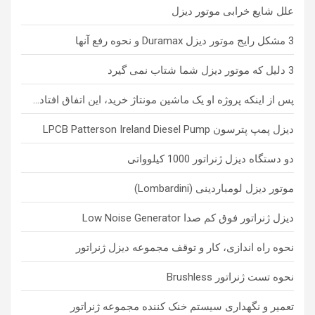
علل شایع خرابی موتور دیزل
3 مشکل رایج موتور دیزل Duramax و نحوه رفع آنها
3 دلیل که موتور دیزل شما شتاب نمی گیرد
پس از اینکه پروژه او یک ماشین مونتاژ خرید، این اتفاق افتاد…
دیزل پمپ پترسون LPCB Patterson Ireland Diesel Pump
دو دستگاه دیزل ژنراتور 1000 کیلوواتی
موتور دیزل لومباردینی (Lombardini)
دیزل ژنراتور فوق کم صدا Low Noise Generator
نحوه راه اندازی، کار و توقف مجموعه دیزل ژنراتور
نحوه تست ژنراتور Brushless
تعمیر و نگهداری سیستم خنک کننده مجموعه ژنراتور