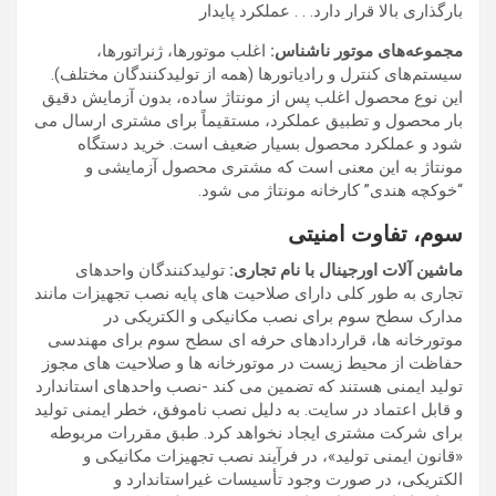
بارگذاری بالا قرار دارد. . . عملکرد پایدار
مجموعه‌های موتور ناشناس:
اغلب موتورها، ژنراتورها،
سیستم‌های کنترل و رادیاتورها (همه از تولیدکنندگان مختلف).
این نوع محصول اغلب پس از مونتاژ ساده، بدون آزمایش دقیق
بار محصول و تطبیق عملکرد، مستقیماً برای مشتری ارسال می
شود و عملکرد محصول بسیار ضعیف است. خرید دستگاه
مونتاژ به این معنی است که مشتری محصول آزمایشی و
“خوکچه هندی” کارخانه مونتاژ می شود.
سوم، تفاوت امنیتی
ماشین آلات اورجینال با نام تجاری:
تولیدکنندگان واحدهای
تجاری به طور کلی دارای صلاحیت های پایه نصب تجهیزات مانند
مدارک سطح سوم برای نصب مکانیکی و الکتریکی در
موتورخانه ها، قراردادهای حرفه ای سطح سوم برای مهندسی
حفاظت از محیط زیست در موتورخانه ها و صلاحیت های مجوز
تولید ایمنی هستند که تضمین می کند -نصب واحدهای استاندارد
و قابل اعتماد در سایت. به دلیل نصب ناموفق، خطر ایمنی تولید
برای شرکت مشتری ایجاد نخواهد کرد. طبق مقررات مربوطه
«قانون ایمنی تولید»، در فرآیند نصب تجهیزات مکانیکی و
الکتریکی، در صورت وجود تأسیسات غیراستاندارد و