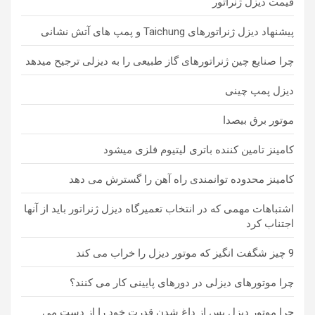
قیمت دیزل ژنراتور
پیشنهاد دیزل ژنراتورهای Taichung و پمپ های آتش نشانی
چرا صنایع چین ژنراتورهای گاز طبیعی را به دیزلی ترجیح میدهد
دیزل پمپ چینی
موتور برق بیصدا
کامینز تامین کننده باتری لیتیوم فلزی میشود
کامینز محدوده توانمندی راه آهن را گسترش می دهد
اشتباهات مهمی که در انتخاب تعمیرگاه دیزل ژنراتور باید از آنها
اجتناب کرد
9 چیز شگفت انگیز که موتور دیزل را خراب می کند
چرا موتورهای دیزلی در دورهای پایینی کار می کنند؟
چرا موتور دیزل پس از داغ شدن قدرت خود را از دست می