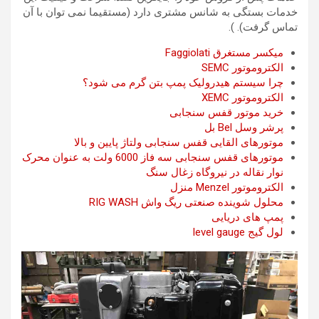
خدمات بستگی به شانس مشتری دارد (مستقیما نمی توان با آن
تماس گرفت). ).
میکسر مستغرق Faggiolati
الکتروموتور SEMC
چرا سیستم هیدرولیک پمپ بتن گرم می شود؟
الکتروموتور XEMC
خرید موتور قفس سنجابی
پرشر وسل Bel بل
موتورهای القایی قفس سنجابی ولتاژ پایین و بالا
موتورهای قفس سنجابی سه فاز 6000 ولت به عنوان محرک
نوار نقاله در نیروگاه زغال سنگ
الکتروموتور Menzel منزل
محلول شوینده صنعتی ریگ واش RIG WASH
پمپ های دریایی
لول گیج level gauge