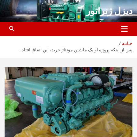
ه
دیزل ژنراتور
حتوا
روید
خـانـه
پس از اینکه پروژه او یک ماشین مونتاژ خرید، این اتفاق افتاد…