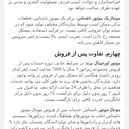
غیراستاندارد و حوادث ایمنی فردی، مسئولیت کیفری و مدنی بر
عهده طرف ساخت خواهد بود.
مونتاژ یک موتور ناشناس:
برای یک موتور ناشناس، قطعات
یدکی ممکن است توسط سازندگان مختلف تولید شود که در
نتیجه توان خروجی کافی نیست. در فرآیند استفاده، مشکل
مستعد رخ دادن است، ضریب ایمنی بالا نیست و عمر سرویس
نیز بسیار کاهش می یابد.
چهارم، تفاوت پس از فروش
موتور اورجینال برند:
در شرایط عادی، دوره خدمات پس از
فروش مجموعه ژنراتور 1 سال یا 1000 ساعت است (هر کدام
زودتر باشد). هنگامی که مشکل پس از فروش در واحد وجود
دارد، سازندگان ماشین های برند به طور کلی می توانند خدمات
هدفمند در محل را ظرف 24 ساعت ارائه دهند. ما قبول می
کنیم: 7 روز بدون دلیل برای بازگشت، 15 روز بدون دلیل برای
جایگزینی. قدرت کافی برای بازگشت نیست
مونتاژ موتور
ناشناس: خدمات پس از فروش مونتاژ موتور
ناشناس اغلب به موتورهای هماهنگ کننده، ژنراتورها، سیستم
های کنترل و رادیاتورها و سایر تولیدکنندگان پشتیبان نیاز دارد تا
خدمات پس از فروش خود را جایگزین کنند. سرعت و کیفیت این