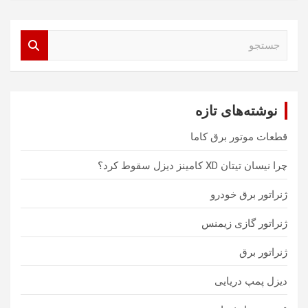
ج
س
ت
ج
و
نوشته‌های تازه
قطعات موتور برق کاما
چرا نیسان تیتان XD کامینز دیزل سقوط کرد؟
ژنراتور برق خودرو
ژنراتور گازی زیمنس
ژنراتور برق
دیزل پمپ دریایی