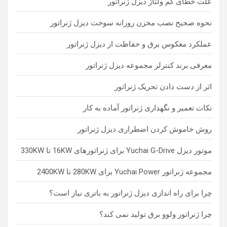
علت خطای کم ولتاژ دیزل ژنراتور
نحوه صحیح نصب مخزن روزانه سوخت دیزل ژنراتور
عملکرد معکوس برق و حفاظت از دیزل ژنراتور
معرفی برند کنترلر مجموعه دیزل ژنراتور
اثر از دست دادن تحریک ژنراتور
نکات تعمیر و نگهداری ژنراتور آماده به کار
روش خاموش کردن اضطراری دیزل ژنراتور
موتور دیزل Yuchai G-Drive برای ژنراتورهای 16KW تا 330KW
مجموعه ژنراتور Yuchai Power برای 280KW تا 2400KW
چرا برای راه اندازی دیزل ژنراتور به باتری نیاز است؟
چرا ژنراتور ولوو برق تولید نمی کند؟