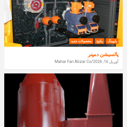
پایپینگ
پکیج
محصولات جدید
پالسیشن دمپنر
آوریل 16, 2026
Mahar Fan Abzar Co