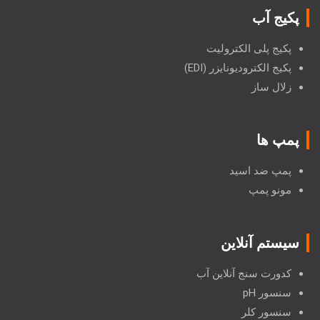
پکیج آب
پکیج پلی الکترولیت
پکیج الکترودیونایزر (EDI)
زلال ساز
پمپ ها
پمپ ضد اسید
مونو پمپ
سیستم آنلاین
کدورت سنج آنلاین آب
سنسور pH
سنسور کلر