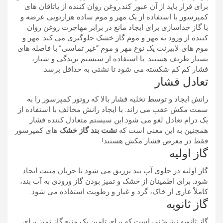
برای فرار باید از آن عبور کند.روغن روان کننده از یاتاقان های
کمپرسور با استفاده از یک مهر و موم ساده هزارتویی عرضه و
با گاز جداسازی برای ایجاد مانع در برابر مهاجرت روغن روان
کننده از ورود به مهر و موم گاز خشک جلوگیری می کند. مهر و
موم های لابیرنت یک نوع مهر و موم “غیر تماسی” با فاصله های
بسیار ظریف هستند. با استفاده از سیستم بریدگی و شیار،
فشار کم کم شکسته می شود تا نشتی به حداقل برسد.
تعادل فشار
رانش ایجاد و توسط تخلیه فشار بالا که روتور کمپرسور را به
سمت مکش عقب می راند. با ایجاد رانش مخالف با استفاده از
یک درام تعادل لغو می شود.این سیستم متعادل کننده فشار
همچنین به این معنی است که
نشت بند گاز خشک
های کمپرسور
فقط در معرض فشار مکش هستند!
گاز اولیه
گاز اولیه در جلوی آب بند تزریق می شود تا جریان مثبت ایجاد
شود. برای اطمینان از خشک و تمیز بودن گاز ورودی به آب بند،
کاملاً عاری از خاک، گرد و غبار و رطوبت استفاده می شود.
گاز ثانویه
گاز ثانویه نیتروژنی است که برای تامین یک منبع گاز تمیز برای