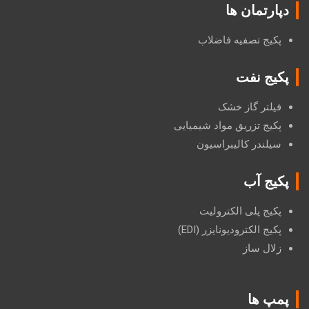
دپارتمان ها
پکیج تصفیه فاضلاب
پکیج نفت
فیلتر گاز خشک
پکیج تزریق مواد شیمیایی
سیلندر کالیبراسیون
پکیج آب
پکیج پلی الکترولیت
پکیج الکترودیونایزر (EDI)
زلال ساز
پمپ ها