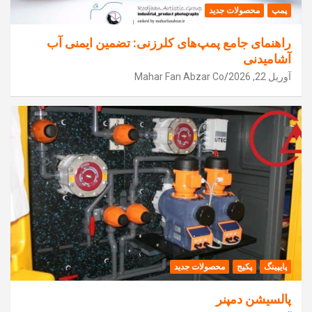
پمپ
محصولات جدید
راهنمای جامع پمپ‌های کلرزنی: تضمین ایمنی آب
آشامیدنی
آوریل 22, 2026
Mahar Fan Abzar Co
پایپینگ
پکیج
محصولات جدید
پالسیشن دمپنر