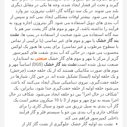
گیرند و تحت اثر فشار ایجاد شده، وجه ها یکی در مقابل دیگری
بلند می شوند. در یک سد دوگانه گاز، اغلب نیتروژن، نیز وارد
فرآیند می شود. بیشتر اوقات مشکلی ایجاد نمی کند و سپس از
آب بندی های دوبل استفاده می شود. اگر نیتروژن اجازه ورود به
فرآیند را نداشته باشد، از مهر و موم های گاز پشت سر هم یا
سه گانه استفاده می شود.صحبت از استفاده در پمپ ها،
نشت
بند گاز خشک
یا مهر و موم های غیر تماسی (یا ترکیبی از تماس
با سطوح مرطوب و غیر تماسی). برای پمپ ها هنوز یک لوکس
محسوب می شود، در حالی که آب بندی شفت های کمپرسور
گریز از مرکز با مهر و موم های گاز خشک
صنعتی
به استاندارد
صنعت تبدیل شده است.
نشت بند گاز خشک
(DGS) اساساً مهر و
موم های صورت مکانیکی هستند که از یک حلقه جفت (چرخش)
و یک حلقه اولیه (ایستا) تشکیل شده اند.
در حین کار، شیارها در
حلقه جفت‌گیری، نیروی دینامیکی سیال ایجاد می‌کنند که باعث
می‌شود حلقه اولیه از حلقه جفت‌گیری جدا شود، بنابراین، یک
“شکاف در حال اجرا” بین دو حلقه ایجاد می‌شود.
شکاف در حال
اجرا بسته به نوع مهر و موم از 3 تا 10 میکرون متغیر است.یک
گاز آب بندی به سیل تزریق می شود و سیال کاری را برای
شکاف جاری و آب بندی بین جو یا سیستم فلر و گاز فرآیند
داخلی کمپرسور فراهم می کند.
نشت بند اولیه گاز خشک: جلوگیری از نشت گاز کار از