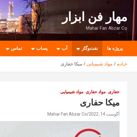
ه
حتوا
مهار فن ابزار
روید
Mahar Fan Abzar Co
پروژه ها
نفت‌وگاز
آب
پساب
تماس
خـانـه
مواد شیمیایی
میکا حفاری
حفاری
مواد حفاری
مواد شیمیایی
میکا حفاری
آگوست 14, 2022
Mahar Fan Abzar Co