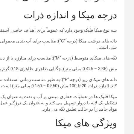
درجه میکا و اندازه ذرات
سه نوع میکا فلیک وجود دارد که عموماً برای اهداف خاصی استف
سی است.
تکه های میکای متوسط ​​(درجه “M”): مناسب برای مبارزه با از دست دادن گردش خون خفیف در سازندهای متخلخل استفاده می شود. اندازه ذرات 6 تا 40 است
مش (3.35 – 0.425 میلی متر). چگالی ظاهری ظاهری 0.18 گرم بر سی سی است.
دانه های میکای ریز (درجه “F”): به طور 
کند. اندازه ذرات 20 تا 100 مش (0.850 – 0.150 میلی متر) است. چگالی ظاهری ظاهری 0.20 گرم بر سی سی است.
میکا فلیک ها در عملیات حفاری مبتنی بر آب و نفت به عنوان یک
تشکیل یک لایه یا دیوار تسهیل می کند و به عنوان یک درزگیر عم
مواد جامد را در حالت تعلیق نگه می دارد.
ویژگی های میکا