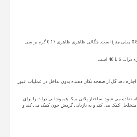
دانه های درشت میکا (درجه “C”): مناسب برای آب بندی معمولی و پل زدن دهانه ها استفاده می شود. اندازه ذرات 2 تا 20 مش (9.50 – 0.850 میلی متر) است. چگالی ظاهری ظاهری 0.17 گرم بر سی
چک باشد تا اجازه دهد گل از صفحه تکان دهنده بدون تداخل در عملیات عبور
ستفاده می شود. ساختار پلاتی میکا همپوشانی ذرات را برای
های متخلخل کمک می کند و به بازیابی گردش خون کمک می کند و