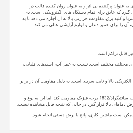
ه عنوان پرکننده بی اثر و به عنوان روان کننده قالب در
 گیرد که عایق برای تمام دستگاه های الکترونیکی است. دی
با و کلید برق. مقاومت حرارتی بالا به آن اجازه می دهد تا به
آن را برای خمیر دندان و لوازم آرایشی عالی می کند.
ر قابل تراکم است.
جزای مختلف مختلف است. نسبت به عمل آب، اسیدهای قلیایی،
داری خازن، قدرت عایق زیاد، مسئله Q بالا و تلفات توان کمتر، مقاومت الکتریکی بالا و ثابت سردی است. به دلیل مقاومت آن در برابر
حرارتی: بسیار مقاوم در برابر شومینه، نسوز، غیر قابل اشتعال، غیرقابل اشتعال است و همچنین می تواند در برابر درجه حرارت تا هزار درجه سانتیگراد/1832 درجه فیزیک مقاومت کند. اما این به نوع و
 دماهای بالا قرار گیرد در حالی که نتیجه قابل مشاهده نیست.
 ممکن است ماشین کاری، پانچ یا برش دستی انجام شود.