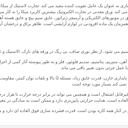
ری به عنوان یک عامل تقویت کننده مفید می کند. تجارت لاستیک از میکای ب
ند. ورق معدنی در تجارت الکترونیک بیشترین کاربرد میکا را به کار می
ق در موتورهای الکتریکی و آرمیچر ژنراتور، عایق سیم پیچ و عایق هسته آهنر
زمان یک ماده افزودنی در لوازم آرایشی است. ظاهر براق و درخشان آن، 
سیم می شود، از نظر نوری صاف، بی رنگ در ورقه های نازک، الاستیک و غی
ن، منیزیم، پتاسیم، سدیم فلوئور، فلز و به طور پیوسته آثار کمی از ا
با عمل جزئی بدون تغییر باقی می ماند.
برق: میکا دارای ترکیبی منحصر به فرد از پایداری عایق یکنواخت، پای
 نمی کند بسیار مورد توجه است.
لعاده است، هدایت حرارتی پایین‌تری دارد و ممکن است به سادگی در معرض
و در کنار همه کاره بودن است. قدرت فشرده سازی فوق العاده ای دارد و