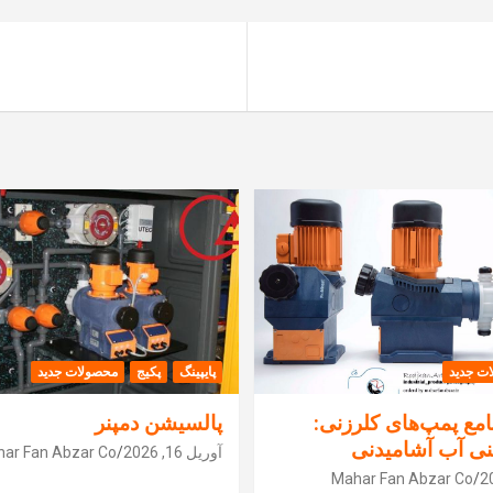
ت جدید
پایپینگ
پکیج
محصولات جدید
مع پمپ‌های کلرزنی:
پالسیشن دمپنر
نی آب آشامیدنی
آوریل 16, 2026
ar Fan Abzar Co
Mahar Fan Abzar Co