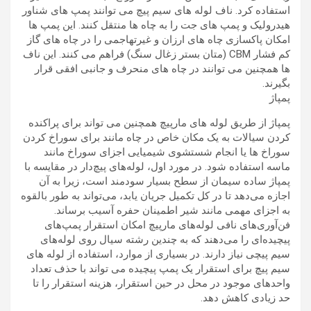
استفاده کرد. ناف لوله های سیم پیچ می توانند پمپ های شناور
هیدرولیک و پمپ های جت را به چاه ها منتقل کنند. این پمپ ها
امکان پاکسازی چاه های ارزان و غیرتهاجمی را در چاه های گاز
کم فشار CBM (متان بستر زغال سنگ) فراهم می کنند. این ناف
ها همچنین می توانند در چاه های منحرف و جانبی افقی قرار
بگیرند.
پمپاژ
پمپاژ از طریق لوله های مارپیچ همچنین می تواند برای پراکنده
کردن سیالات به یک مکان خاص در چاه مانند برای سوراخ کردن
سوراخ ها یا انجام شستشوی شیمیایی اجزای سوراخ مانند
ماسه استفاده شود. در مورد اول، لوله‌های پیچ‌دار در مقایسه با
پمپاژ ساده سیمان از سطح بسیار سودمند است، زیرا به آن
اجازه می‌دهد تا در کل تکمیل جریان یابد، می‌تواند به طور بالقوه
به اجزای مهمی مانند شیر اطمینان حفره آسیب برساند.
فن‌آوری‌های نافی لوله‌های مارپیچ امکان استقرار پمپ‌های
پیچیده‌ای را می‌دهند که به چندین رشته سیال روی لوله‌های
سیم پیچی نیاز دارند. در بسیاری از موارد، استفاده از لوله های
سیم پیچ برای استقرار یک پمپ پیچیده می تواند با حذف تعداد
واحدهای موجود در محل در حین استقرار، هزینه استقرار را تا
حد زیادی کاهش دهد.