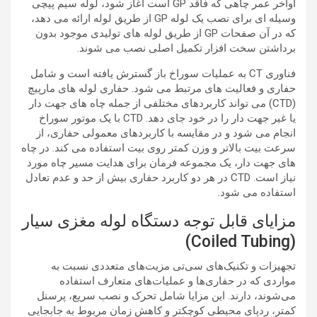
اواخر عمر چاهی که فاقد GP است آغاز شود، لوله سیم پیچی
وسیله ای برای نصب یک لوله GP از طریق لوله ارائه می دهد،
که در آن صفحات GP از طریق لوله های تولیدی موجود بدون
برداشتن سخت افزار تکمیل اصلی نصب می شوند.
فناوری CT به عملیات سوراخ باز گسترش یافته است و شامل
حفاری و فعالیت های مرتبط می شود. حفاری لوله های مارپیچ
(CTD) می تواند کاربردهای مختلفی از جمله چاه های جهت دار
یا غیر جهت دار را در خود جای دهد. CTD با یک موتور سوراخ
انجام می شود و در مقایسه با کاربردهای معمولی حفاری، از
سرعت بیت بالاتر و وزن کمتر روی بیت استفاده می کند. در چاه
های جهت دار، یک مجموعه فرمان برای هدایت مسیر چاه مورد
نیاز است. CTD در هر دو کاربرد حفاری بیش از حد و عدم تعادل
استفاده می شود.
مزایای قابل توجه دستگاه لوله مغزی سیار
(Coiled Tubing)
تجهیزات و تکنیک‌های سی‌تی مزیت‌های متعددی نسبت به
مواردی که در حفاری‌ها و عملیات‌های متعارف استفاده
می‌شوند، دارند. این مزایا شامل تحرک و نصب سریع، پرسنل
کمتر، ردپای محیطی کوچکتر و کاهش زمان مربوط به جابجایی