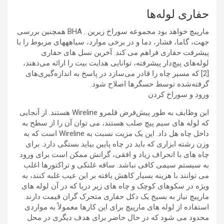
حفاری لوله‌ها
مارپیچ خواهد بود مجموعه سوراخ زیرین . BHA همچنین بررسی
جهت، گاما، فشار، دما و در برخی موارد، سیاهههای مربوط را با
پیشرفت حفاری فراهم می کند. آخرین نسل های حفاری
لوله‌های پیچ‌دار پیشرفته، توانایی هدایت بیت را ارائه می‌دهند،
[2] که مسیر چاه را قادر می‌سازد در پاسخ به اندازه‌گیری‌های
گرفته‌شده توسط حسگرها اصلاح شود.
ورود و سوراخ کردن
این وظایف به طور پیش‌فرض قلمرو Wireline هستند. از آنجایی
که لوله های سیم پیچ صلب هستند، می توان آن را از سطح به
داخل چاه هل داد. این یک مزیت نسبت به Wireline است که به
وزن رشته ابزاری که باید در چاه پایین بیاید بستگی دارد. برای
چاه های با انحراف زیاد و افقی، گرانش ممکن است برای ورود
به سیستم سیمی کافی نباشد. ساقه غلتکی و تراکتورها اغلب
می توانند با هزینه بسیار کاهش یافته بر این عیب غلبه کنند، به
ویژه در سکوهای کوچک و چاه های زیر دریا که در آن لوله های
مارپیچ نیاز به بسیج یک دکل حفاری متحرک گران قیمت دارند.
استفاده از لوله های مارپیچ برای این کارها معمولاً به مواردی
محدود می شود که در حال حاضر برای هدف دیگری در محل