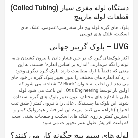
دستگاه لوله مغزی سیار (Coiled Tubing)
قطعات لوله مارپیچ
بلوک های گیره لوله پیچ دار سفارشی/عمومی، غلتک های
اسکیت، غلتک های قوسی
UVG – بلوک گریپر جهانی
اکثر بلوک‌های گیره که در حین فشار دادن یا بیرون کشیدن چاه،
لوله را نگه می‌دارند، “اندازه بر اساس اندازه” هستند، به این
معنی که دقیقاً با لوله مطابقت دارند. بلوک گیره دیگری وجود
دارد که اندازه های مختلف را بدون تغییر بلوک گیره در خود جای
می دهد. این اغلب به عنوان “V Block” شناخته می شود که
اولین بار توسط Otis Engineering . این باعث می شود لوله
هایی با اندازه های مختلف بدون تغییر بلوک های گیره استفاده
شوند. این بلوک ها چسبندگی عالی را با نیروی کمتر ( طبق ثبت
اختراع ) فراهم می کنند. مزیت این امر فشار هیدرولیک کمتر و
استرس کمتر بر روی غلتک های اسکیت و صفحات پشتی است
که باعث افزایش طول عمر تجهیزات می شود.
لوله های سیم پیچ چگونه کار می کنند؟