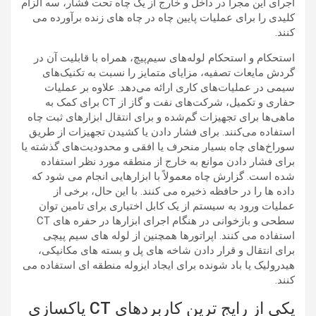
اجرای این مجرا در داخل و خارج از یک چاه تحت فشار، سه الزام
کلیدی را برای عملیات پایین چاه در چاه های زنده برآورده می
کنند.
استحکام و استحکام لوله‌های سیم‌پیچ، همراه با قابلیت آن در
گردش مایعات تصفیه، مزایای متمایز را نسبت به تکنیک‌های
سیمی در عملیات‌های کاری ارائه می‌دهد. علاوه بر عملیات
حفاری و تکمیل، شرکت‌های نفت و گاز از CT برای کمک به
ماهی‌ها برای تجهیزات گم‌شده و برای انتقال ابزارهای ثبت چاه
استفاده می‌کنند. برای فشار دادن یا کشیدن تجهیزات از طریق
سوراخ‌های چاه بسیار منحرف یا افقی و محدودیت‌های گذشته یا
برای فشار دادن موانع به خارج از منطقه مورد نظر استفاده
شده است. گزارش چاه معمولاً با ابزارهایی انجام می شود که
داده ها را در حافظه ذخیره می کنند. با این حال، برخی از
عملیات ورود به سیستم از یک کابل اختیاری برای تامین توان
سطحی و بازخوانی در هنگام اجرای ابزارها در حفره های CT
استفاده می کنند. اپراتورها همچنین از لوله های سیم پیچی
برای انتقال و قرار دادن شاخه های پل و بسته های مکانیکی،
هیدرولیک یا باد شونده برای ایجاد ایزوله منطقه ای استفاده می
کنند.
یکی از رایج ترین کاربردهای CT پاکسازی