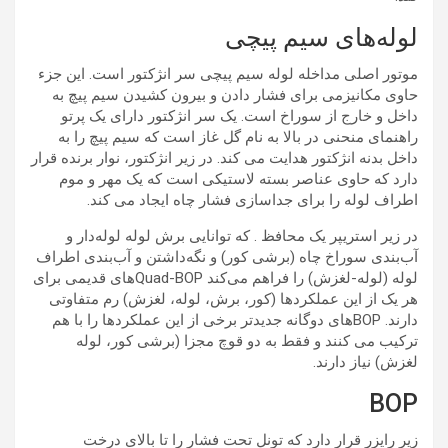
لوله‌های سیم پیچی
موتور اصلی مداخله لوله سیم پیچی سر انژکتور است. این جزء
حاوی مکانیزمی برای فشار دادن و بیرون کشیدن سیم پیچ به
داخل و خارج از سوراخ است. یک سر انژکتور دارای یک پرتو
راهنمای منحنی در بالا به نام گل غاز است که سیم پیچ را به
داخل بدنه انژکتور هدایت می کند. در زیر انژکتور، نوار برنده قرار
دارد که حاوی عناصر بسته لاستیکی است که یک مهر و موم
اطراف لوله را برای جداسازی فشار چاه ایجاد می کند.
در زیر استریپر یک محافظ . که توانایی برش لوله لوله‌دار و
آب‌بندی سوراخ چاه (برشی کور) و نگه‌داشتن و آب‌بندی اطراف
لوله (لوله-لغزش) را فراهم می‌کند Quad-BOPهای قدیمی برای
هر یک از این عملکردها (کور، برش، لوله، لغزش) رم متفاوتی
دارند. BOPهای دوگانه جدیدتر برخی از این عملکردها را با هم
ترکیب می کنند و فقط به دو قوچ مجزا (برشی کور، لوله
لغزش) نیاز دارند.
BOP
زیر رایزر قرار دارد که تونل تحت فشار را تا بالای درخت