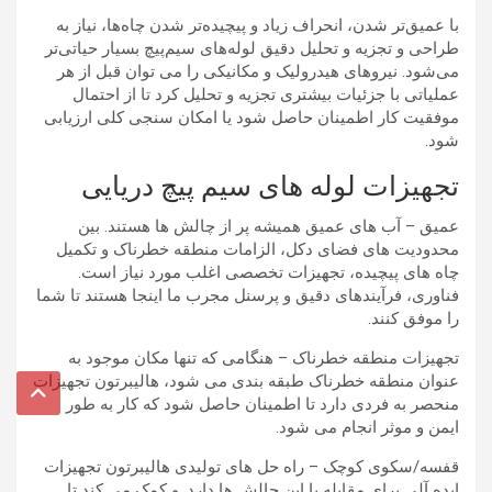
با عمیق‌تر شدن، انحراف زیاد و پیچیده‌تر شدن چاه‌ها، نیاز به
طراحی و تجزیه و تحلیل دقیق لوله‌های سیم‌پیچ بسیار حیاتی‌تر
می‌شود. نیروهای هیدرولیک و مکانیکی را می توان قبل از هر
عملیاتی با جزئیات بیشتری تجزیه و تحلیل کرد تا از احتمال
موفقیت کار اطمینان حاصل شود یا امکان سنجی کلی ارزیابی
شود.
تجهیزات لوله های سیم پیچ دریایی
عمیق – آب های عمیق همیشه پر از چالش ها هستند. بین
محدودیت های فضای دکل، الزامات منطقه خطرناک و تکمیل
چاه های پیچیده، تجهیزات تخصصی اغلب مورد نیاز است.
فناوری، فرآیندهای دقیق و پرسنل مجرب ما اینجا هستند تا شما
را موفق کنند.
تجهیزات منطقه خطرناک – هنگامی که تنها مکان موجود به
عنوان منطقه خطرناک طبقه بندی می شود، هالیبرتون تجهیزات
منحصر به فردی دارد تا اطمینان حاصل شود که کار به طور
ایمن و موثر انجام می شود.
قفسه/سکوی کوچک – راه حل های تولیدی هالیبرتون تجهیزات
ایده آلی برای مقابله با این چالش ها دارد. و کمک می کند تا