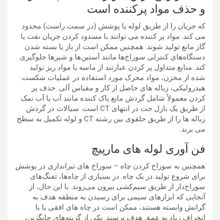
و حذف مواد پرکننده است
که جریان را از طریق لوله یا پوشش (در سمت راست) محدود
می کند. مواد پر کننده می توانند با مسدود کردن جریان نفت یا
گاز مانع تولید شوند. همچنین ممکن است از باز یا بسته شدن
دستگاه‌های کنترلی سوراخ‌ها مانند آستین‌ها و شیرها جلوگیری
کند. منابع متداول پر کردن عبارتند از ماسه یا مواد ریز تولید
شده از مخزن، مواد محرک مورد استفاده در عملیات شکست
هیدرولیکی، زباله های حاصل از کار و مقیاس آلی. حذف پر
کردن معمولاً شامل گردش مایع پاک کننده مانند آب یا آب نمک
از طریق یک نازل جت در انتهای CT است. سیالات در گردش
زباله ها را از طریق حلقوی بین رشته CT و لوله تکمیل به سطح
می برند.
فن آوری لوله های مارپیچ
همچنین به سوراخ کردن چاه – سوراخ های تیراندازی در پوشش
برای شروع تولید در یک چاه. در بسیاری از چاه‌ها، تفنگ‌های
سوراخ‌دار از طریق سیم‌کشی بیرون می‌روند. با این حال، از
آنجایی که ابزارهای سیمی برای رسیدن به منطقه هدف به
گرانش وابسته هستند، ممکن است در چاه های افقی یا با
انحراف زیاد به عمق هدف نرسند. یکی از گزینه‌های جایگزین،