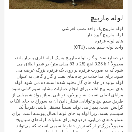
لوله مارپیچ
لوله مارپیچ یک واحد نصب لغزشی.
لوله مارپیچ گیره دار.
های لوله قرقره
واحد لوله سیم پیچی (CTU)
در صنایع نفت و گاز، لوله مارپیچ به یک لوله فلزی بسیار بلند،
معمولاً 1 تا 3.25 اینچ (25 تا 83 میلی متر) در قطر اطلاق می
شود که به صورت قرقره بر روی یک قرقره بزرگ عرضه می
شود. برای مداخلات در چاه های نفت و گاز و گاهی به عنوان
لوله تولید در چاه های گاز تخلیه شده استفاده می شود. لوله
های سیم پیچ اغلب برای انجام عملیات مشابه سیم کشی شود.
مزایای اصلی نسبت به وایرلاین، توانایی پمپاژ مواد شیمیایی از
طریق سیم پیچ و توانایی فشار دادن آن به سوراخ به جای اتکا به
گرانش است. پمپاژ می تواند نسبتاً مستقل باشد، تقریباً یک
سیستم بسته، زیرا لوله به جای لوله اتصال پیوسته است. برای
عملیات‌های دریایی، «ردپای» برای عملیات لوله‌های سیم‌پیچ
معمولاً بزرگ‌تر از گسترش خطوط سیمی است، که می‌تواند
تعداد نصب‌هایی را که می‌توان در آن لوله‌های سیم پیچی انجام