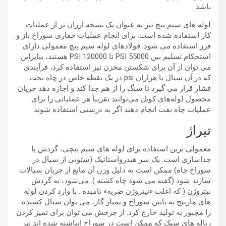
باشد.
لوله های سیم پیچ نیز به عنوان یک نسخه ارزان تر از عملیات
کار استفاده شده است. برای انجام عملیات حفاری سوراخ باز و
فرز استفاده می شود. فولادهای لوله سیم پیچ معمولی دارای
استحکام تسلیم بین 55000 PSI تا 120000 PSI هستند، بنابراین
می توان از آن برای شکستن مخزن نیز استفاده کرد، فرآیندی
که در آن سیال تا هزاران psi در یک نقطه خاص در چاه تحت
فشار قرار می گیرد تا سنگ را از هم جدا کند و اجازه دهد جریان
محصول لوله‌های کویل می‌توانند تقریباً هر عملیاتی را برای
عملیات چاه نفت انجام دهند اگر به درستی استفاده شوند.
تیراژ
معمولی ترین استفاده برای لوله های سیم پیچی، گردش یا
جداسازی است. یک سر هیدرواستاتیک (ستونی از سیال در
سوراخ چاه) ممکن است به دلیل وزن آن مانع از جریان سیالات
سازند شود (گفته می شود چاه کشته ). می‌شود، به گردش
نیتروژن ( که اغلب «نیتروژن ضربه» نامیده . با وارد کردن لوله
های مارپیچ به پایین سوراخ و پمپاژ گاز، می توان سیال کشنده
را مجبور به تولید خارج کرد. از چرخش می توان برای تمیز کردن
زباله های سبک که ممکن است در سوراخ انباشته شده اند نیز