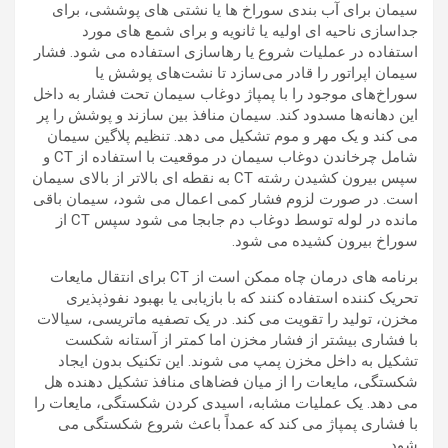
سیمان برای آب بندی سوراخ ها یا نشتی های پوششی، برای
جداسازی ناحیه ای اولیه یا ثانویه و برای شمع های مورد
استفاده در عملیات شروع یا رهاسازی استفاده می شود. فشار
سیمان اپراتور را قادر می‌سازد تا نشت‌های پوشش یا
سوراخ‌های موجود را با پمپاژ دوغاب سیمان تحت فشار به داخل
این دهانه‌ها مسدود کند. سیمان منافذ بین سازند و پوشش را پر
می کند و یک مهر و موم تشکیل می دهد. تنظیم پلاگین سیمان
شامل چرخاندن دوغاب سیمان در موقعیت با استفاده از CT و
سپس بیرون کشیدن رشته CT به نقطه ای بالاتر از بالای سیمان
است. در صورت لزوم فشار کمی اعمال می شود، سیمان باقی
مانده در لوله توسط دوغاب دم جابجا می شود سپس CT از
سوراخ بیرون کشیده می شود.
برنامه های درمان چاه ممکن است از CT برای انتقال مایعات
تحریک کننده استفاده کنند که با بازیابی یا بهبود نفوذپذیری
مخزن، تولید را تقویت می کند. در یک تصفیه ماتریسی، سیالات
با فشاری بیشتر از فشار مخزن اما کمتر از آستانه شکست
تشکیل به داخل مخزن پمپ می شوند. این تکنیک بدون ایجاد
شکستگی، مایعات را از میان فضاهای منافذ تشکیل دهنده هل
می دهد. یک عملیات مشابه، اسیدی کردن شکستگی، مایعات را
با فشاری پمپاژ می کند که عمداً باعث شروع شکستگی می
شود.