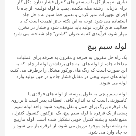
نیازی به پمپاژ گل یا سیستم های کنترل فشار ندارد. دکل کار
برای بازیابی رشته میله مکنده، پمپ یا لوله تولیدی از چاه یا
اجرای تجهیزات تمیز کردن و تعمیر خط سیم به داخل چاه
استفاده می شود. توجه به این نکته حائز اهمیت است که با
فعالیت های کاری، تولید باید متوقف شود و فشار در مخزن
مهار شود، فرآیندی که به عنوان “کشتن” چاه شناخته می شود.
لوله سیم پیچ
یک راه حل مقرون به صرفه و مقرون به صرفه برای عملیات
مداخله چاه، از لوله های . به جای برداشتن لوله از چاه، که به
این صورت است که ریگ های ورکور مشکل را برطرف می کنند،
لوله های سیم پیچی در مقابل فشار چاه و در حین تولید وارد
لوله می شوند.
لوله سیم پیچی به طول پیوسته از لوله های فولادی یا
کامپوزیتی است که به اندازه کافی انعطاف پذیر است تا بر روی
یک قرقره بزرگ برای حمل و نقل پیچیده شود. واحد لوله سیم
پیچی از یک قرقره با لوله سیم پیچ، یک انژکتور، کنسول کنترل،
منبع تغذیه و پشته کنترل خوبی تشکیل شده است. لوله مارپیچ
به رشته تولید موجود تزریق می شود، از قرقره باز می شود و
به چاه وارد می شود.