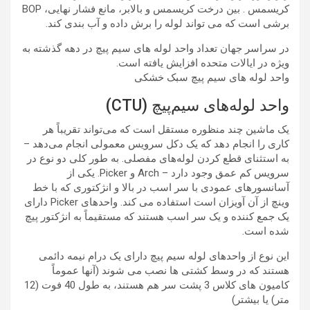
کریسمس . بین درخت کریسمس و بالابر، مانع فشار نهایی، BOP
برشی است که می تواند لوله را برش داده و آب بندی کند.
در سراسر جهان تعداد واحد لوله های سیم پیچ در دهه گذشته به
ویژه در ایالات متحده افزایش یافته است.
واحد لوله های سیم پیچ سبک خشکی
واحد لوله‌های سیم‌پیچ (CTU)
یک ماشین چند منظوره مستقل است که می‌تواند تقریباً هر
کاری را انجام دهد که یک دکل سرویس معمولی انجام می‌دهد –
به استثنای قطع کردن لوله‌های مفصلی. به طور کلی دو نوع در
سرویس کم عمق وجود دارد – Arch و Picker. یکی از
آسانسورهای عمودی با سر اسب در بالا و انژکتوری که با خط
وینچ از آن آویزان است استفاده می کند. واحدهای Picker دارای
یک جمع کننده و یک سر اسب هستند که مستقیماً به انژکتور پیچ
شده است.
این نوع از واحدهای لوله سیم پیچ دارای یک درام نیمه دائمی
هستند که در وسط کشتی ها نصب می شوند (آنها عموماً
کامیون های کلاس 3 پشت سر هم هستند، به طول 40 فوت (12
متر) یا بیشتر)