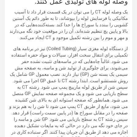
وصله لوله های تولیدی عمل کنند.
یک وصله لوله CT را می توان در یک قسمت قرار داد تا آسیب
مکانیکی یا فرسایش لوله را بپوشاند، تا به طور دائم یک آستین
کشویی را ببندد یا سوراخ ها را جدا کند. بسته‌کننده‌هایی که در
بالا و پایین پچ تنظیم شده‌اند، آن را در موقعیت خود نگه می‌دارند
و مهر و موم را بین رشته تکمیل موجود و CT ایجاد می‌کنند.
از دستگاه لوله مغزی سیار (Coiled Tubing) نیز در برنامه های
تکمیلی برای انتقال سخت افزار، سیالات و مواد حفره استفاده
می شود. غالباً چاه‌هایی که در ماسه‌های تثبیت نشده حفر
می‌شوند، برای جلوگیری از تولید شن و ماسه، به صفحه مش
سیمی یک بسته شن (GP) نیاز دارند. نصب معمول GP شامل یک
روش شستشو است. ابتدا رشته CT تا عمق GP اجرا می شود.
سپس شن از طریق لوله مارپیچ پمپ می شود. رشته CT به
سطح بازیابی می شود و یک مجموعه صفحه نمایش GP متصل
می شود. همانطور که صفحه استوانه ای به بالای شن کشیده
می شود، مایع از طریق CT پمپ می شود تا شن را به هم بزند و
صفحه را در مقابل سوراخ ها (در پایین سمت راست) قرار دهد.
سپس رشته CT به سطح بازیابی می شود. GP شن و ماسه را
در جای خود نگه می دارد در حالی که به مایعات تشکیل دهنده
اجازه می دهد از طریق آن جریان پیدا کنند. اگر سنباده کاری در