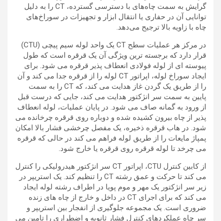
گرایش به سمت چاه‌های با دسترسی گسترده، CT را به دلیل
توانایی آن در حفاری یا انتقال ابزار و تجهیزات در سوراخ‌های
چاه با زاویه بالا ترجیح می‌دهد.
در مرکز هر عملیات سطح CT یک واحد لوله سیم پیچی (CTU)
قرار دارد که برجسته ترین ویژگی آن یک قرقره است که طول
پیوسته ای از لوله فولادی انعطاف پذیر قرقره می شود. برای
ایجاد سوراخ لوله، اپراتور CT لوله را از قرقره جدا می کند و آن
را از طریق یک گردن غاز هدایت می کند، که CT را به سمت
پایین به سمت سر انژکتور هدایت می کند، جایی که درست قبل
از ورود به گمانه صاف می شود. در پایان عملیات، لوله انعطاف
پذیر از چاه بیرون کشیده شده و دوباره روی قرقره چرخانده می
شود. در هاب قرقره ذخیره، یک مفصل چرخشی فشار بالا امکان
پمپاژ مایعات را از طریق لوله فراهم می کند در حالی که قرقره
می چرخد ​​تا لوله قرقره روی قرقره یا خارج شود.
از کابین کنترل CTU، اپراتور CT سر انژکتور هیدرولیکی را کنترل
می کند تا حرکت و عمق رشته CT را تنظیم کند. یک استریپر در
زیر سر انژکتور یک مهر و موم پویا در اطراف رشته لوله ایجاد
می کند که برای اجرای CT در داخل و خارج از چاه های زنده
ضروری است. یک مجموعه جلوگیری از انفجار بین استریپر و
سر چاه عملکردهای کنترل فشار ثانویه و اضطراری را تامین می