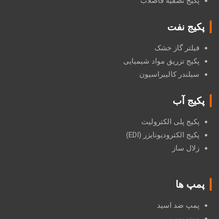
پکیج تصفیه فاضلاب
پکیج نفت
فیلتر گاز خشک
پکیج تزریق مواد شیمیایی
سیلندر کالیبراسیون
پکیج آب
پکیج پلی الکترولیت
پکیج الکترودیونایزر (EDI)
زلال ساز
پمپ ها
پمپ ضد اسید
مونو پمپ