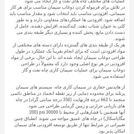
عملیات های مختلف چاه های نفت و گاز ایجاد می شود.
در تلاش برای فرموله کردن دوغاب سیمان مناسب برای هر کار
سیمانی، افزودنی مناسب باید انتخاب شود و مقدار مناسب باید
اضافه شود. افزودنی ها عملکردهای متفاوتی دارند و به طور
کلی به عنوان شتاب دهند، کندکننده، افزایش دهنده، عامل از
دست دادن مایع، پخش کننده و بسیاری دیگر طبقه بندی می
شوند.
هر یک از طبقه بندی های گسترده دارای دسته های مختلفی از
مواد افزودنی است که برای انجام تقریباً یک عملکرد در طول
طراحی دوغاب سیمان ایجاد شده اند. با این حال، برخی از مواد
افزودنی در هر نوع اصلی وجود دارد که معمولاً در طراحی
دوغاب سیمان برای عملیات سیمان کاری چاه نفت و گاز
استفاده می شود.
از هایدنس حفاری در سیمان کاری چاه، سیستم های سیمان
پرتلند برای محدوده دمایی از زیر نقطه انجماد در مناطق دائمی
منجمد تا 662 درجه فارنهایت (350 درجه سانتی گراد) در چاه
های بازیابی حرارتی و زمین گرمایی طراحی می شود.
آنها همچنین با فشارهایی از محیط تا 30000 psi (200
مگاپاسکال) در چاه های عمیق مواجه می شوند. انطباق چنین
تغییراتی در شرایط تنها از طریق توسعه افزودنی های سیمان
امکان پذیر بود.