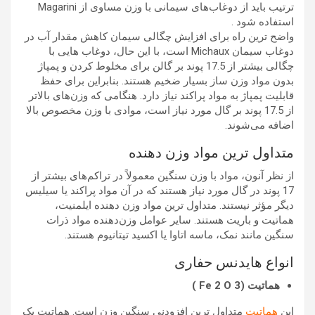
ترتیب باید از دوغاب‌های سیمانی با وزن مساوی از Magarini
استفاده شود .
واضح ترین راه برای افزایش چگالی سیمان کاهش مقدار آب در
دوغاب سیمان Michaux است، با این حال، دوغاب هایی با
چگالی بیشتر از 17.5 پوند بر گالن برای مخلوط کردن و پمپاژ
بدون مواد وزن ساز بسیار ضخیم هستند. بنابراین برای حفظ
قابلیت پمپاژ به مواد پراکند نیاز دارد. هنگامی که وزن‌های بالاتر
از 17.5 پوند بر گال مورد نیاز است، موادی با وزن مخصوص بالا
اضافه می‌شوند.
متداول ترین مواد وزن دهنده
از نظر آنون، مواد با وزن سنگین معمولاً در تراکم‌های بیشتر از
17 پوند در گال مورد نیاز هستند که در آن مواد پراکند یا سیلیس
دیگر مؤثر نیستند. متداول ترین مواد وزن دهنده ایلمنیت،
هماتیت و باریت هستند. سایر عوامل وزن‌دهنده مواد ذرات
سنگین مانند نمک، ماسه اتاوا یا اکسید تیتانیوم هستند.
انواع هایدنس حفاری
هماتیت (Fe 2 O 3 )
این
هماتیت
متداول ترین افزودنی سنگین وزن است. هماتیت یک