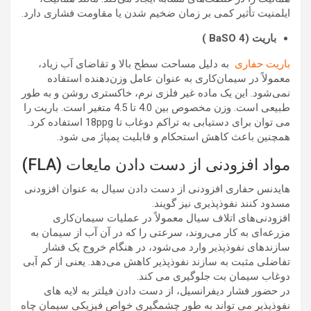
ایلمنیت تأثیر کمی بر زمان ضخیم شدن یا مقاومت فشاری دارد.
باریت (BaSO 4 )
باریت حفاری
به دلیل مساحت سطح بالا و تقاضای آب زیاد،
معمولاً در سیمان‌کاری به عنوان عامل وزن‌دهنده استفاده
نمی‌شود. این یک ماده غیر فلزی نرم، خاکستری روشن و به طور
طبیعی است. وزن مخصوص بین 4.0 تا 4.5 متغیر است. باریت را
می توان برای دستیابی به تراکم دوغاب تا 18ppg استفاده کرد.
همچنین باعث کاهش استحکام و قابلیت پمپاژ می شود.
مواد افزودنی از دست دادن مایعات (FLA)
هایدنس حفاری افزودنی از دست دادن سیال به عنوان افزودنی
مسدود کنند نفوذپذیری نیز گویند.
افزودنی‌های اتلاف سیال معمولاً در عملیات سیمان‌کاری
مزرعه‌ای به کار می‌روند، سرعتی را که در آن آب از سیمان به
سازندهای نفوذپذیر وارد می‌شود، در هنگام خروج یک فشار
تفاضلی مثبت به سازند نفوذپذیر کاهش می‌دهد. یعنی از کم آبی
دوغاب سیمان بت جلوگیری می کند.
در حضور فشار دیفرانسیل، از دست دادن فیلتر به لایه های
نفوذپذیر می تواند به طور چشمگیری خواص فیزیکی سیمان چاه