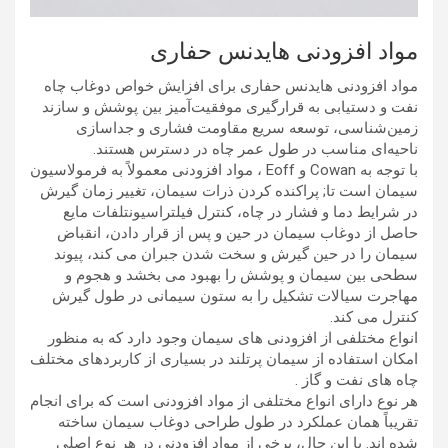
مواد افزودنی هایدنس حفاری
مواد افزودنی هایدنس حفاری برای افزایش خواص دوغاب چاه
نفت و دستیابی به قرارگیری موفقیت‌آمیز بین پوشش و سازند
زمین‌شناسی، توسعه سریع مقاومت فشاری و جداسازی
ناحیه‌ای مناسب در طول عمر چاه در دسترس هستند.
با توجه به Cowan و Eoff ، مواد افزودنی معمولاً به فرمولاسیون
سیمان است تا; پراکنده کردن ذرات سیمان، تغییر زمان گیرش
در شرایط دما و فشار در چاه، کنترل فیلتراسیونتلفات مایع
حاصل از دوغاب سیمان در حین و پس از قرار دادن، انقباض
سیمان را در حین گیرش و سخت شدن جبران می کند، پیوند
سطحی بین سیمان و پوشش را بهبود می بخشد و هجوم و
مهاجرت سیالات تشکیل را به ستون سیمانی در طول گیرش
کنترل می کند.
انواع مختلفی از افزودنی های سیمان وجود دارد که به منظور
امکان استفاده از سیمان پرتلند در بسیاری از کاربردهای مختلف
چاه های نفت و گاز .
هر نوع دارای انواع مختلفی از مواد افزودنی است که برای انجام
تقریباً همان عملکرد در طول طراحی دوغاب سیمان ساخته
شده اند. با این حال، برخی از مواد افزودنی در هر نوع اصلی