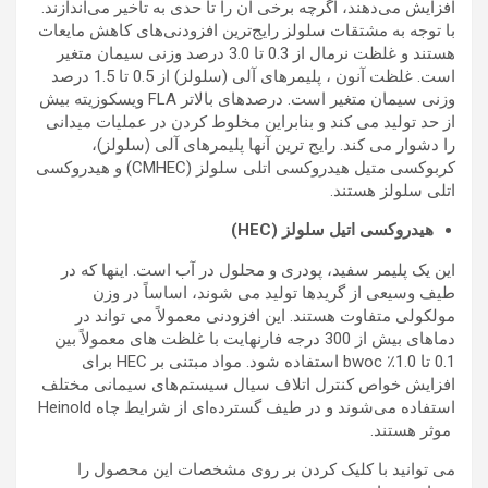
افزایش می‌دهند، اگرچه برخی آن را تا حدی به تاخیر می‌اندازند.
با توجه به مشتقات سلولز رایج‌ترین افزودنی‌های کاهش مایعات
هستند و غلظت نرمال از 0.3 تا 3.0 درصد وزنی سیمان متغیر
است. غلظت آنون ، پلیمرهای آلی (سلولز) از 0.5 تا 1.5 درصد
وزنی سیمان متغیر است. درصدهای بالاتر FLA ویسکوزیته بیش
از حد تولید می کند و بنابراین مخلوط کردن در عملیات میدانی
را دشوار می کند. رایج ترین آنها پلیمرهای آلی (سلولز)،
کربوکسی متیل هیدروکسی اتلی سلولز (CMHEC) و هیدروکسی
اتلی سلولز هستند.
هیدروکسی اتیل سلولز (HEC)
این یک پلیمر سفید، پودری و محلول در آب است. اینها که در
طیف وسیعی از گریدها تولید می شوند، اساساً در وزن
مولکولی متفاوت هستند. این افزودنی معمولاً می تواند در
دماهای بیش از 300 درجه فارنهایت با غلظت های معمولاً بین
0.1 تا 1.0٪ bwoc استفاده شود. مواد مبتنی بر HEC برای
افزایش خواص کنترل اتلاف سیال سیستم‌های سیمانی مختلف
استفاده می‌شوند و در طیف گسترده‌ای از شرایط چاه Heinold
موثر هستند.
می توانید با کلیک کردن بر روی مشخصات این محصول را