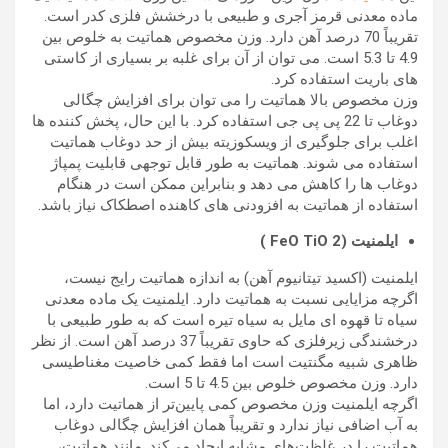
ماده معدنی قرمز آجری و طبیعی با درخشش فلزی کدر است.
تقریباً 70 درصد آهن دارد. وزن مخصوص هماتیت به خلوص بین
4.9 تا 5.3 است. می توان از آن برای غلبه بر بسیاری از کاستی
های باریت استفاده کرد.
وزن مخصوص بالا هماتیت را می توان برای افزایش چگالی
دوغاب تا 22 پی پی جی استفاده کرد. با این حال، پخش کننده ها
اغلب برای جلوگیری از ویسکوزیته بیش از حد دوغاب هماتیت
استفاده می شوند. هماتیت به طور قابل توجهی قابلیت پمپاژ
دوغاب ها را کاهش می دهد و بنابراین ممکن است در هنگام
استفاده از هماتیت به افزودنی های کاهنده اصطکاک نیاز باشد.
ایلمنیت (FeO TiO 2 )
ایلمنیت (اکسید تیتانیوم آهن) به اندازه هماتیت رایج نیست،
اگرچه مزایایی نسبت به هماتیت دارد. ایلمنیت یک ماده معدنی
سیاه تا قهوه ای مایل به سیاه تیره است که به طور طبیعی با
درخشندگی زیرفلزی که حاوی تقریباً 37 درصد آهن است. از نظر
ظاهری شبیه مگنتیت است اما فقط کمی خاصیت مغناطیسی
دارد. وزن مخصوص خلوص بین 4.5 تا 5 است.
اگرچه ایلمنیت وزن مخصوص کمی پایین‌تر از هماتیت دارد، اما
به آب اضافی نیاز ندارد و تقریباً همان افزایش چگالی دوغاب
هماتیت را در غلظت‌های مشابه ایجاد می‌کند. مانند هماتیت،