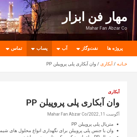
ه
حتوا
مهار فن ابزار
روید
Mahar Fan Abzar Co
پروژه ها
نفت‌وگاز
آب
پساب
تماس
خـانـه
آبکاری
وان آبکاری پلی پروپیلن PP
آبکاری
وان آبکاری پلی پروپیلن PP
آگوست 11, 2022
Mahar Fan Abzar Co
متریال پلی پروپیلن PP
وان با جنس پلی پروپیلن برای نگهداری انواع محلول های شی