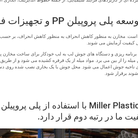
ترده ای از کاربردهای فرآیند شیمیایی، از جمله خطوط آندایزینگ، آبکاری
لن PP و تجهیزات فرآیندی
 به ساخت مخازن پلی پروپیلن تا ضخامت مواد 1½ اینچ است. مخازن به منظور کاهش انحراف به منظور
ستروژن قابل برنامه ریزی و دستگاه های جوش لب به لب خودکار برای ساخت م
ین میله را از بین می برد. مواد میله از یک قرقره کشیده می شود و از 
روی ناحیه جوش اعمال می شود. محل جوش با یک بخاری نصب شده روی دست
شوند برقرار شود.
ت ما در رتبه دوم قرار دارد.