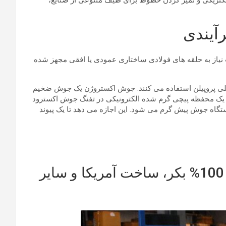
 الکتریکی و تمیز کردن خطوط برای طیف متنوعی از صنایع،
 کاهش انحراف، بر حسب نیاز به حلقه های فولادی ساختاری عمودی یا افقی مجهز شده
خازن پلی پروپیلن استفاده می کنند. جوش اکستروژن یک جوش ضخیم
طریق یک محفظه پیچی گرم شده الکترونیکی در تفنگ جوش اکسترود
گاه جوش پیش گرم می شود. این اجازه می دهد تا یک پیوند
مخازن آبکاری پلاستیک Miller Plastic Products با استفاده از پلی پروپیلن 100% بکر، ساخت آمریکا و سایر