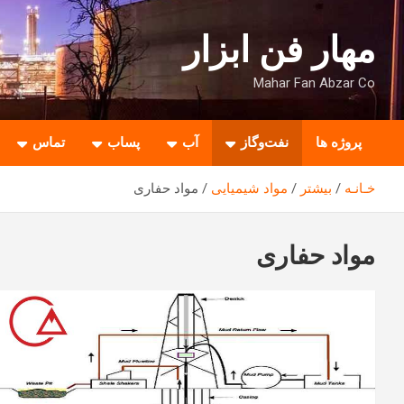
ه
حتوا
مهار فن ابزار
روید
Mahar Fan Abzar Co
پروژه ها
نفت‌وگاز
آب
پساب
تماس
خـانـه
بیشتر
مواد شیمیایی
مواد حفاری
مواد حفاری