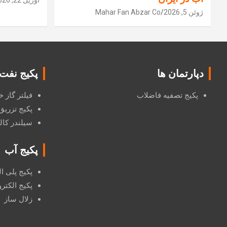
آوریل 22, 2026
ژوئن 5, 2026
Mahar Fan Abzar Co
دپارتمان ها
پکیج نفت
پکیج تصفیه فاضلاب
فیلتر گاز
پکیج تزریق
سیلندر کال
پکیج آب
پکیج پلی ا
پکیج الکترودی
زلال ساز