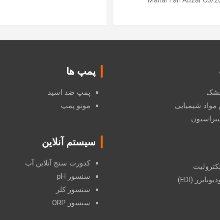
Mahar Fan Abzar Co
پمپ ها
 خشک
پمپ ضد اسید
 مواد شیمیایی
مونو پمپ
یبراسیون
سیستم آنلاین
کدورت سنج آنلاین آب
لکترولیت
سنسور pH
ونایزر (EDI)
سنسور کلر
سنسور ORP