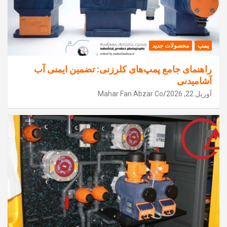
پمپ
محصولات جدید
راهنمای جامع پمپ‌های کلرزنی: تضمین ایمنی آب
آشامیدنی
آوریل 22, 2026
Mahar Fan Abzar Co