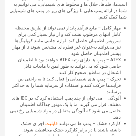
اسیدها، قلیاها، حلال ها و مخلوط های شیمیایی، می توانیم به
شما در ارائه پمپ هایی با ویژگی های زیر در پمپ های شیمیایی
شما کمک کنیم:
مهار کامل – مایع فرآیند پایدار نمی تواند از طریق محفظه
کامل انتهای مرطوب نشت کند و از نیاز بسیار کمی برای
سرویس اطمینان حاصل کند. لوازم جانبی مانند کوپلینگ‌ها
نیز می‌توانند به‌عنوان غیر قطره‌ای مشخص شوند تا از مهار
بیشتر اطمینان حاصل شود
ATEX – پمپ ها دارای رتبه ATEX خواهند بود تا اطمینان
حاصل شود که می توانند به طور ایمن با مایعات قابل
اشتعال در مناطق صحیح کار کنند.
تحرک – پمپ های شیمیایی را فعال کنید تا به راحتی بین
فرآیندها حرکت کنند و استفاده از سرمایه شما را به حداکثر
برسانند
آلودگی – می توان از چند پمپ استفاده کرد که در IBC های
مختلف قرار می گیرند اما با یک موتور جداگانه اطمینان
حاصل می شود که آلودگی متقابل در مواد شیمیایی رخ نمی
دهد.
کارکرد خشک – پمپ ها می توانند
قابلیت
اجرای خشک
داشته باشند یا در برابر کارکرد خشک محافظت شوند.