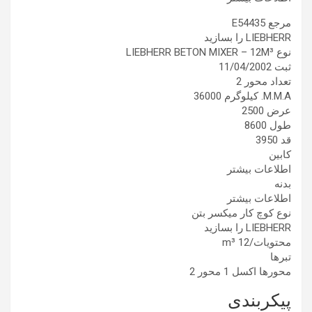
مرجع E54435
LIEBHERR را بسازید
نوع LIEBHERR BETON MIXER – 12M³
ثبت 11/04/2002
تعداد محور 2
M.M.A. کیلوگرم 36000
عرض 2500
طول 8600
قد 3950
کابین
اطلاعات بیشتر
بدنه
اطلاعات بیشتر
نوع کوچ کار میکسر بتن
LIEBHERR را بسازید
محتویات/m³ 12
تبرها
محورها اکسل 1 محور 2
پیکربندی