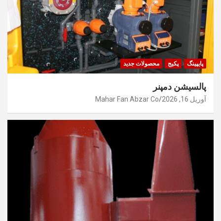
پایپینگ
پکیج
محصولات جدید
پالسیشن دمپنر
آوریل 16, 2026
Mahar Fan Abzar Co