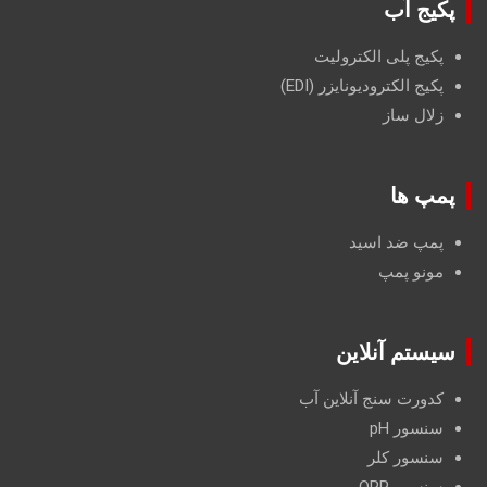
پکیج آب
پکیج پلی الکترولیت
پکیج الکترودیونایزر (EDI)
زلال ساز
پمپ ها
پمپ ضد اسید
مونو پمپ
سیستم آنلاین
کدورت سنج آنلاین آب
سنسور pH
سنسور کلر
سنسور ORP