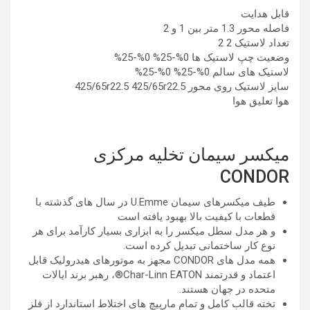
قابل هدایت
فاصله محور 1.3 متر بین 1 و 2
تعداد لاستیک 2 2
وضعیت چپ لاستیک ها 0%-25% 0%-25%
لاستیک های سالم 0%-25% 0%-25%
سایز لاستیک روی محور 425/65r22.5 425/65r22.5
هوا تعلیق هوا
میکسر سیمان تخلیه مرکزی
CONDOR
طیف میکسرهای سیمان U.Emme در سال های گذشته با
قطعات با کیفیت بالا بهبود یافته است
و هر مدل سطل میکسر را به ابزاری بسیار کارآمد برای هر
نوع کار ساختمانی تبدیل کرده است.
همه مدل های CONDOR مجهز به موتورهای هیدرولیک قابل
اعتماد و قدرتمند Char-Linn EATON®، رهبر برند ایالات
متحده در جهان هستند.
تخته قالب کامل و تمام مارپیچ های اختلاط استاندارد از فلز