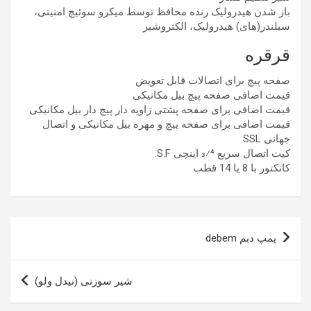
باز شدن هیدرولیک رنده محافظ توسط میکرو سوئیچ امنیتی،
سیلندر(های) هیدرولیک، الکتروشیر
قرقره
صفحه پیچ برای اتصالات قابل تعویض
قیمت اضافی صفحه پیچ بیل مکانیکی
قیمت اضافی برای صفحه پشتی زاویه دار پیچ دار بیل مکانیکی
قیمت اضافی برای صفحه پیچ و مهره بیل مکانیکی و اتصال
جهانی SSL
کیت اتصال سریع 3⁄4 اینچی S.F.
کانکتور با 8 یا 14 قطب
راهبری
پمپ دبم debem
نوشته
شیر سوزنی (نیدل ولو)