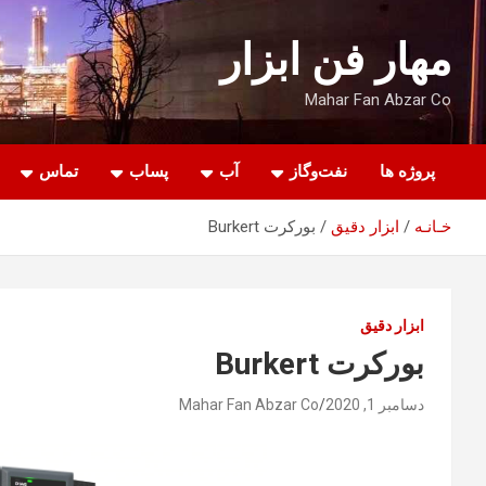
ه
حتوا
مهار فن ابزار
روید
Mahar Fan Abzar Co
پروژه ها
نفت‌وگاز
آب
پساب
تماس
خـانـه
ابزار دقیق
بورکرت Burkert
ابزار دقیق
بورکرت Burkert
دسامبر 1, 2020
Mahar Fan Abzar Co