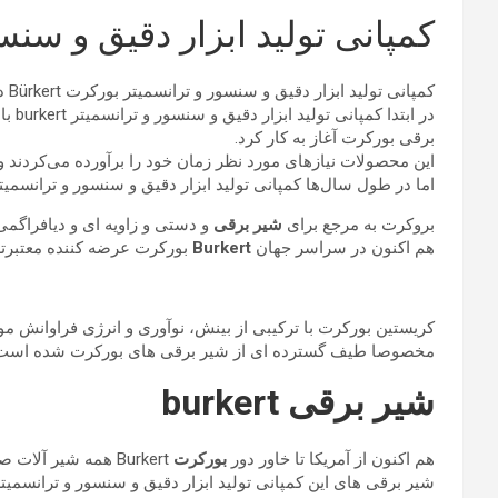
کمپانی تولید ابزار دقیق و سن
کمپانی تولید ابزار دقیق و سنسور و ترانسمیتر بورکرت Bürkert در سال 1946 توسط کریستین بورکرت Christian Bürkert در آلمان تاسیس شده است.
در ا
برقی بورکرت آغاز به کار کرد.
این محصولات نیازهای مورد نظر زمان خود را برآورده می‌کردند و
اما در طول سال‌ها کمپانی تولید ابزار دقیق و سنسور و ترانسمیتر بورکرت Burkert به طور فزآینده ای بر فناوری تولید انواع شیرهای ص
بروکرت به مرجع برای
شیر برقی
و دستی و زاویه ای و دیافراگم
هم اکنون در سراسر جهان
Burkert
بورکرت عرضه کننده معتبرتری
کریستین بوركرت با ترکیبی از بینش، نوآوری و انرژی فراوان
مخصوصا طیف گسترده ای از شیر برقی های بورکرت شده است
شیر برقی burkert
هم اکنون از آمریکا تا خاور دور
بورکرت
Burkert همه‌ شیر آلات صنعتی را عرضه می‌نمایند.
شیر برقی های این کمپانی تولید ابزار دقیق و سنسور و ترانسمیتر