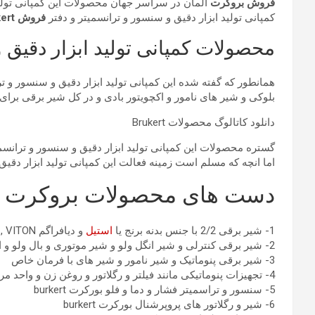
فروش بروکرت
آلمان در سراسر جهان محصولات این کمپانی تولید
کمپانی تولید ابزار دقیق و سنسور و ترانسمیتر و دفتر
فروش burkert
محصولات کمپانی تولید ابزار دقیق 
همانطور که گفته شده این کمپانی تولید ابزار دقیق و سنسور و تر
بلوکی و شیر های نامور و اکچویتور بادی و در کل شیر برقی برای
دانلود کاتالوگ محصولات Brukert
گستره محصولات این کمپانی تولید ابزار دقیق و سنسور و ترانسم
اما انچه که مسلم است زمینه فعالت این کمپانی تولید ابزار دق
دست های محصولات بروکرت عب
1- شیر برقی 2/2 با جنس بدنه برنج یا
استیل
و دیافراگم NBR , PTFE , EPDM , VITON از سایز 1/8 تا 2 اینچ بروکرت burkert
2- شیر برقی کنترلی و شیر انگل ولو و شیر موتوری و بال ولو و اکچویتور پنوماتیک بروکرت burkert
3- شیر برقی پنوماتیک و شیر نامور و شیر های با فرمان خاص
4- تجهیزات پنوماتیکی مانند فیلتر و رگلاتور و روغن زن و واحد مراقبت پنوماتیک بورکرت burkert
5- سنسور و تراسمیتر فشار و دما و فلو بورکرت burkert
6- شیر و رگلاتور های پروپرشنال بورکرت burkert