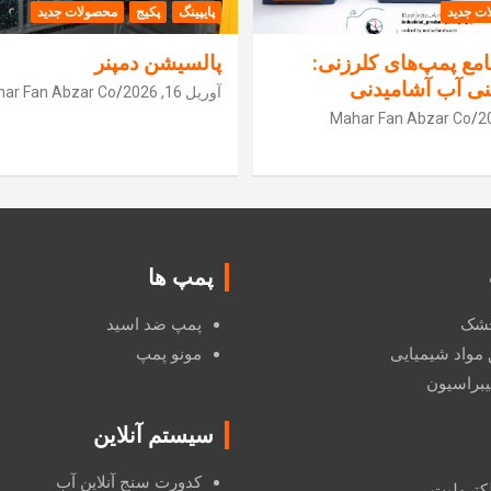
ت جدید
پایپینگ
پکیج
محصولات جدید
مع پمپ‌های کلرزنی:
پالسیشن دمپنر
نی آب آشامیدنی
آوریل 16, 2026
ar Fan Abzar Co
Mahar Fan Abzar Co
پمپ ها
 خشک
پمپ ضد اسید
 مواد شیمیایی
مونو پمپ
یبراسیون
سیستم آنلاین
کدورت سنج آنلاین آب
لکترولیت