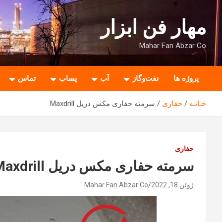
ه
حتوا
مهار فن ابزار
روید
Mahar Fan Abzar Co
پروژه ها
نفت‌وگاز
آب
پساب
تماس
خـانـه
حفاری
سرمته حفاری مکس دریل Maxdrill
حفاری
سرمته حفاری مکس دریل Maxdrill
ژوئن 18, 2022
Mahar Fan Abzar Co