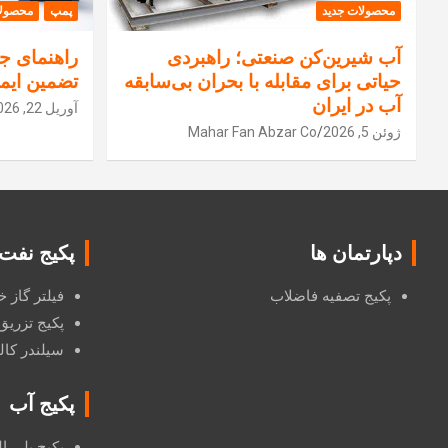
محصولات جدید
پمپ
محصولا
آب شیرین‌کن صنعتی؛ راهبردی
راهنمای جا
حیاتی برای مقابله با بحران بی‌سابقه
تضمین ایم
آب در ایران
آوریل 22, 2026
ژوئن 5, 2026
Mahar Fan Abzar Co
دپارتمان ها
پکیج نفت
پکیج تصفیه فاضلاب
فیلتر گاز
پکیج تزریق
سیلندر کال
پکیج آب
پکیج پلی ا