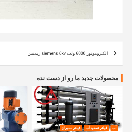
راهبری
الکتروموتور 6000 ولت siemens 6kv زیمنس
نوشته
محصولات جدید ما رو از دست نده
آب
فیلتر تصفیه آب
فیلتر ممبران