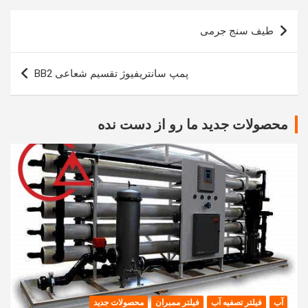
راهبری
طیف سنج جرمی
نوشته
پمپ سانتریفیوژ تقسیم شعاعی BB2
محصولات جدید ما رو از دست نده
آب
فیلتر تصفیه آب
فیلتر ممبران
محصولات جدید