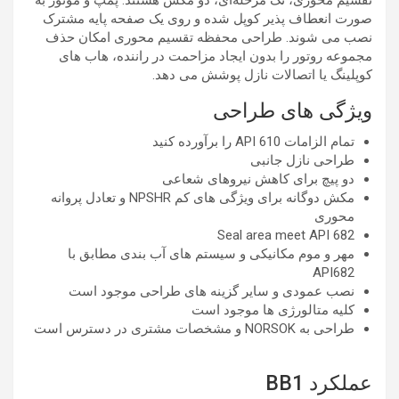
تقسیم محوری، تک مرحله‌ای، دو مکش هستند. پمپ و موتور به
صورت انعطاف پذیر کوپل شده و روی یک صفحه پایه مشترک
نصب می شوند. طراحی محفظه تقسیم محوری امکان حذف
مجموعه روتور را بدون ایجاد مزاحمت در راننده، هاب های
کوپلینگ یا اتصالات نازل پوشش می دهد.
ویژگی های طراحی
تمام الزامات API 610 را برآورده کنید
طراحی نازل جانبی
دو پیچ برای کاهش نیروهای شعاعی
مکش دوگانه برای ویژگی های کم NPSHR و تعادل پروانه
محوری
Seal area meet API 682
مهر و موم مکانیکی و سیستم های آب بندی مطابق با
API682
نصب عمودی و سایر گزینه های طراحی موجود است
کلیه متالورژی ها موجود است
طراحی به NORSOK و مشخصات مشتری در دسترس است
عملکرد BB1