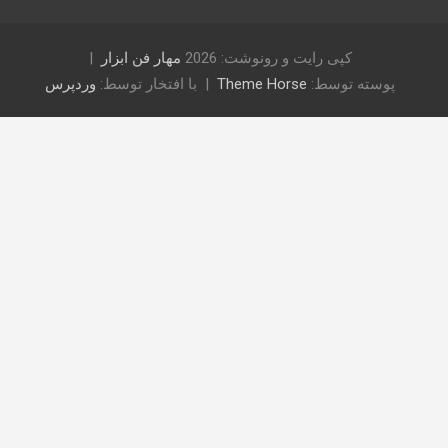
کپی رایت و رونوشت: 2026
مهار فن ابزار
پوسته توسط:
Theme Horse
با افتخار توسط:
وردپرس