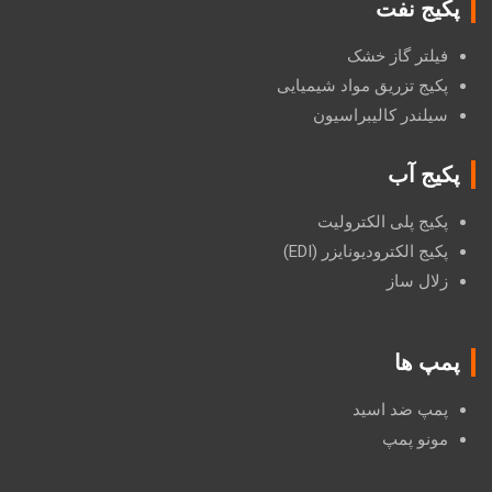
پکیج نفت
فیلتر گاز خشک
پکیج تزریق مواد شیمیایی
سیلندر کالیبراسیون
پکیج آب
پکیج پلی الکترولیت
پکیج الکترودیونایزر (EDI)
زلال ساز
پمپ ها
پمپ ضد اسید
مونو پمپ