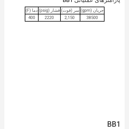
پارامترهای عملیاتی BB1
جریان (gpm)
سر (فوت)
فشار (psig)
دما (F)
400
2220
2,150
38500
BB1