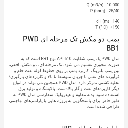
Q (m3/h) 10 000
P (barg) 25/40
dH (m) 140
T (⁰ C) +150
پمپ دو مکش تک مرحله ای PWD
BB1
مدل PWD یک پمپ شکایت API 610 نوع BB1 است که به
صورت محوری تقسیم می شود، تک مرحله ای، دو مکش، افقی،
بین پمپ بلبرینگ. کاربرد پمپ بر روی خطوط لوله نفت خام و
فرآورده های نفتی با جریان متوسط ​​تا بالا و کاربردهای بارگیری/
تخلیه کشتی تمرکز دارد. مدل PWD همچنین می تواند در انواع
دیگر کاربردهای نفت و گاز بالادست، پالایشگاه و تولید برق
استفاده شود. بدنه مقاوم و هیدرولیک سفارشی مدل PWD به
طور خاص برای پاسخگویی به پروژه هایی با پارامترهای تهاجمی
طراحی شده است.