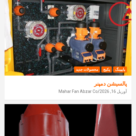
پایپینگ
پکیج
محصولات جدید
پالسیشن دمپنر
آوریل 16, 2026
Mahar Fan Abzar Co