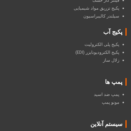
فیلتر گاز خشک
پکیج تزریق مواد شیمیایی
سیلندر کالیبراسیون
پکیج آب
پکیج پلی الکترولیت
پکیج الکترودیونایزر (EDI)
زلال ساز
پمپ ها
پمپ ضد اسید
مونو پمپ
سیستم آنلاین