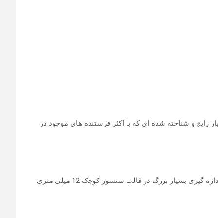
ر رایج و شناخته شده ای که با اکثر فرستنده های موجود در
از یک جفت الکترود فلزی برای اندازه گیری و از جفت دوم برای تغییر ولتاژ محرک استفاده می کند. این طراحی دقت بالایی را در محدوده اندازه گیری بسیار بزرگ در قالب سنسور کوچک 12 میلی متری