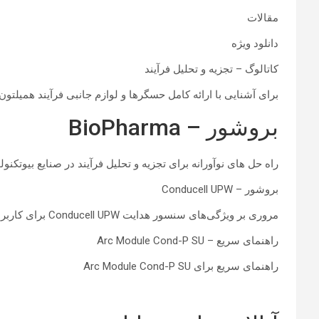
مقالات
دانلود ویژه
کاتالوگ – تجزیه و تحلیل فرآیند
برای آشنایی با ارائه کامل حسگرها و لوازم جانبی فرآیند همیلتون، 
بروشور – BioPharma
راه حل های نوآورانه برای تجزیه و تحلیل فرآیند در صنایع بیوتکنو
بروشور – Conducell UPW
مروری بر ویژگی‌های سنسور هدایت Conducell UPW برای کاربردهای آب فوق‌العاده خالص.
راهنمای سریع – Arc Module Cond-P SU
راهنمای سریع برای Arc Module Cond-P SU