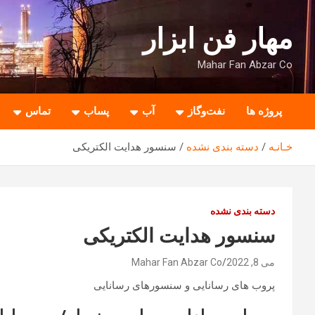
ه
حتوا
مهار فن ابزار
روید
Mahar Fan Abzar Co
پروژه ها
نفت‌وگاز
آب
پساب
تماس
خـانـه
دسته بندی نشده
سنسور هدایت الکتریکی
دسته بندی نشده
سنسور هدایت الکتریکی
می 8, 2022
Mahar Fan Abzar Co
پروب های رسانایی و سنسورهای رسانایی