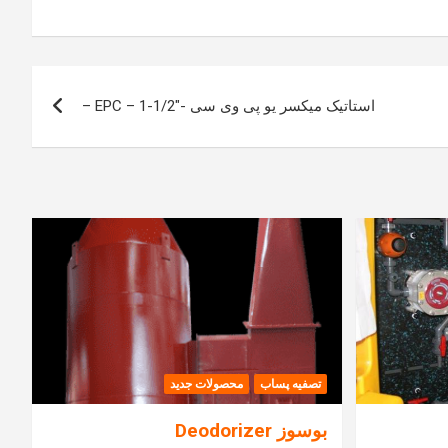
استاتیک میکسر یو پی وی سی -EPC – 1-1/2″ –
تصفیه پساب
محصولات جدید
بوسوز Deodorizer