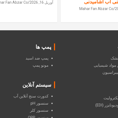
نی آب آشامیدنی
آوریل 16, 2026
ar Fan Abzar Co
Mahar Fan Abzar Co
پمپ ها
 خشک
پمپ ضد اسید
 مواد شیمیایی
مونو پمپ
یبراسیون
سیستم آنلاین
کدورت سنج آنلاین آب
لکترولیت
سنسور pH
ونایزر (EDI)
سنسور کلر
سنسور ORP