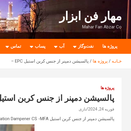
ه
حتوا
مهار فن ابزار
روید
Mahar Fan Abzar Co
پروژه ها
نفت‌وگاز
آب
پساب
تماس
خـانـه
پروژه ها
پالسیشن دمپنر از جنس کربن استیل EPC –
پروژه ها
پالسیشن دمپنر از جنس کربن استیل EPC 
فوریه 24, 2024
نازی
پالسیشن دمپنر از جنس کربن استیل EPC – Pulsation Dampener CS -MFA