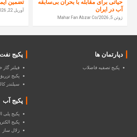
حیاتی برای مقابله با بحران بی‌سابقه
تضمین ایم
آب در ایران
آوریل 22, 2026
ژوئن 5, 2026
Mahar Fan Abzar Co
دپارتمان ها
پکیج نفت
پکیج تصفیه فاضلاب
فیلتر گاز
پکیج تزریق
سیلندر کال
پکیج آب
پکیج پلی ا
پکیج الکترودی
زلال ساز