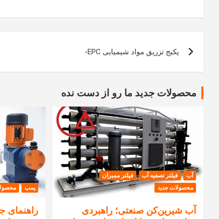
راهبری
پکیج تزریق مواد شیمیایی EPC-
نوشته
محصولات جدید ما رو از دست نده
آب
فیلتر تصفیه آب
فیلتر ممبران
محصولات جدید
پمپ
محصولا
آب شیرین‌کن صنعتی؛ راهبردی
راهنمای جا