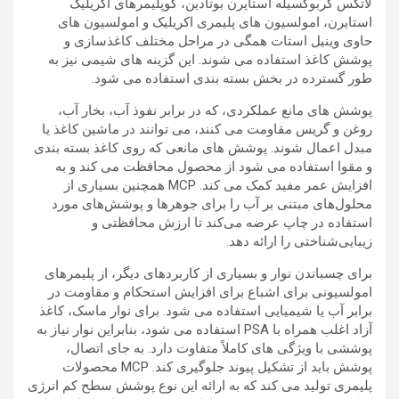
لاتکس کربوکسیله استایرن بوتادین، کوپلیمرهای اکریلیک
استایرن، امولسیون های پلیمری اکریلیک و امولسیون های
حاوی وینیل استات همگی در مراحل مختلف کاغذسازی و
پوشش کاغذ استفاده می شوند. این گزینه های شیمی نیز به
طور گسترده در بخش بسته بندی استفاده می شود.
پوشش های مانع عملکردی، که در برابر نفوذ آب، بخار آب،
روغن و گریس مقاومت می کنند، می توانند در ماشین کاغذ یا
مبدل اعمال شوند. پوشش های مانعی که روی کاغذ بسته بندی
و مقوا استفاده می شود از محصول محافظت می کند و به
افزایش عمر مفید کمک می کند. MCP همچنین بسیاری از
محلول‌های مبتنی بر آب را برای جوهرها و پوشش‌های مورد
استفاده در چاپ عرضه می‌کند تا ارزش محافظتی و
زیبایی‌شناختی را ارائه دهد.
برای چسباندن نوار و بسیاری از کاربردهای دیگر، از پلیمرهای
امولسیونی برای اشباع برای افزایش استحکام و مقاومت در
برابر آب یا شیمیایی استفاده می شود. برای نوار ماسک، کاغذ
آزاد اغلب همراه با PSA استفاده می شود، بنابراین نوار نیاز به
پوششی با ویژگی های کاملاً متفاوت دارد. به جای اتصال،
پوشش باید از تشکیل پیوند جلوگیری کند. MCP محصولات
پلیمری تولید می کند که به ارائه این نوع پوشش سطح کم انرژی