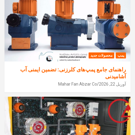
پمپ
محصولات جدید
راهنمای جامع پمپ‌های کلرزنی: تضمین ایمنی آب
آشامیدنی
آوریل 22, 2026
Mahar Fan Abzar Co