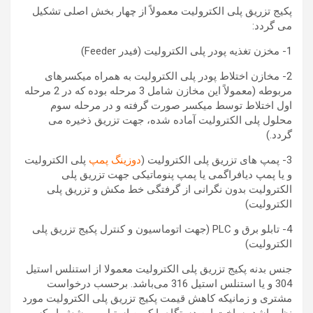
پکیج تزریق پلی الکترولیت معمولاً از چهار بخش اصلی تشکیل
می گردد:
1- مخزن تغذیه پودر پلی الکترولیت (فیدر Feeder)
2- مخازن اختلاط پودر پلی الکترولیت به همراه میکسرهای
مربوطه (معمولاً این مخازن شامل 3 مرحله بوده که در 2 مرحله
اول اختلاط توسط میکسر صورت گرفته و در مرحله سوم
محلول پلی الکترولیت آماده شده، جهت تزریق ذخیره می
گردد.)
3- پمپ های تزریق پلی الکترولیت (
دوزینگ پمپ
پلی الکترولیت
و یا پمپ دیافراگمی یا پمپ پنوماتیکی جهت تزریق پلی
الکترولیت بدون نگرانی از گرفتگی خط مکش و تزریق پلی
الکترولیت)
4- تابلو برق و PLC (جهت اتوماسیون و کنترل پکیج تزریق پلی
الکترولیت)
جنس بدنه پکیج تزریق پلی الکترولیت معمولا از استنلس استیل
304 و یا استنلس استیل 316 می‌باشد. برحسب درخواست
مشتری و زمانیکه کاهش قیمت پکیج تزریق پلی الکترولیت مورد