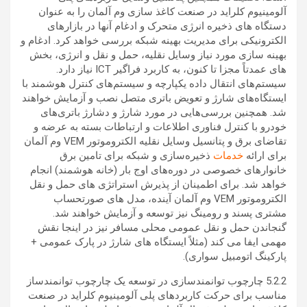
آلومینیوم کلراید در صنعت کاغذ سازی وم آلمان را به عنوان
دستگاه های ذخیره انرژی متحرک و ادغام آنها در بازارهای
الکترونیکی برای مدیریت بهینه شبکه بررسی خواهد کرد. ادغام و
بهینه سازی مورد نیاز وسایل نقلیه، حمل و نقل و انرژی، بخش
های عمدتاً مجزا تا کنون، به کاربرد فراگیر ICT نیاز دارد.
سیستم‌های انتقال داده یکپارچه و سیستم‌های کنترل هوشمند با
ایستگاه‌های شارژ و تعویض باتری متصل نصب و آزمایش خواهند
شد. همچنین بررسی‌هایی در مورد شارژ و دشارژ باتری‌های
خودرو با کنترل فناوری اطلاعات و ارتباطات بسته به عرضه و
تقاضای برق و پتانسیل وسایل نقلیه الکتروموتور VEM وم آلمان
برای ارائه
خدمات
ذخیره‌سازی و شبکه برای تامین برق
خانوارهای خصوصی در دوره‌های اوج بار (خانه هوشمند) انجام
خواهد شد. برای اطمینان از پذیرش استراتژی های حمل و نقل
الکتروموتور VEM وم آلمان آینده، مدل های صورتحساب
مشتری پسند و رومینگ نیز توسعه و آزمایش خواهند شد.
گنجاندن حمل و نقل عمومی محلی مسافر نیز در اینجا نقش
مهمی ایفا می کند (مثلاً ایستگاه های شارژ در پارک عمومی +
پارکینگ اتومبیل سواری).
5.2.2 چارچوب توانمندسازی در توسعه یک چارچوب توانمندساز
مناسب برای حرکت کاربردهای پلی آلومینیوم کلراید در صنعت