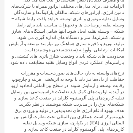
ها و مصرف کنندگان نقش اساسی در اینجا ایفا می کند.
الزامات فنی برای مدل‌های مختلف اپراتور همراه با شرکت‌های
تامین انرژی، اپراتورهای شبکه، مالکان پارکینگ‌ها و سازندگان
وسایل نقلیه موتوری و باتری توسعه خواهد یافت. رابط شبکه –
وسیله نقلیه زیرساخت ها و تجهیزات مناسب باید برای رابط
شبکه – وسیله نقلیه ایجاد شود. اینها شامل ایستگاه های شارژ
و شبکه، کنترلرها، متر و دستگاه های اندازه گیری می شود.
تولید، توزیع و ذخیره سازی هماهنگ نیز نیازمند توسعه و آزمایش
امکانات ارتباطی نوآورانه (سنجشسنجی هوشمند) است.
محدودیت های شبکه باید با وضعیت شارژ باتری های کششی و
پارامترهای عملکرد فردی انواع وسایل نقلیه مطابقت داده شود.
نرخ‌های وابسته به بار، حالت‌های صورت‌حساب و مقررات
حفاظت از داده‌ها نیز باید با توجه به اثربخشی هزینه و چارچوب
رقابت توسعه و آزمایش شوند. در سطح بین‌المللی اتحادیه اروپا
در آینده، اولویت‌های کمک باید تعاملات فراسیستمی بین وسایل
نقلیه کاربردهای پلی آلومینیوم کلراید در صنعت کاغذ سازی و
شبکه‌های برق را در مدیریت شبکه هوشمند در نظر بگیرند.
هدف بهبود ادغام انرژی های تجدیدپذیر در تولید و ورودی برق
غیرمتمرکز است. همکاری بین المللی تحت نظارت آژانس بین
المللی انرژی (IEA) در یکپارچه سازی شبکه وسایل نقلیه
کاربردهای پلی آلومینیوم کلراید در صنعت کاغذ سازی و