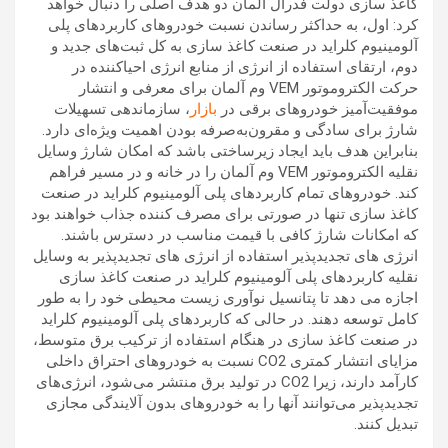
کاغذ سازی دولت فدرال آلمان دو هدف اصلی را دنبال خواهد
کرد: اول، به حداکثر رساندن نسبت خودروهای کاربردهای پلی
آلومینیوم کلراید در صنعت کاغذ سازی به کل ثبت‌های جدید و
دوم، ارتقای استفاده از انرژی از منابع انرژی احیاکننده در
حرکت الکتروموتور VEM وم آلمان برای معرفی و انتشار
موفقیت‌آمیز خودروهای برقی در
بازار
، سازماندهی تسهیلات
شارژ برای سادگی و مقرون‌به‌صرفه بودن اهمیت ویژه‌ای دارد.
بنابراین هدف باید ایجاد زیرساختی باشد که امکان شارژ وسایل
نقلیه الکتروموتور VEM وم آلمان را در خانه و در مسیر فراهم
کند. خودروهای تمام کاربردهای پلی آلومینیوم کلراید در صنعت
کاغذ سازی تنها در صورتی برای مصرف کننده جذاب خواهند بود
که امکانات شارژ کافی با قیمت مناسب در دسترس باشند.
انرژی های تجدیدپذیر استفاده از انرژی های تجدیدپذیر به وسایل
نقلیه کاربردهای پلی آلومینیوم کلراید در صنعت کاغذ سازی
اجازه می دهد تا پتانسیل نوآوری زیست محیطی خود را به طور
کامل توسعه دهند. در حالی که کاربردهای پلی آلومینیوم کلراید
در صنعت کاغذ سازی در هنگام استفاده از ترکیب برق متوسط،
مزایای انتشار کمتری CO2 نسبت به خودروهای احتراق داخلی
کارآمد دارند، زیرا CO2 در تولید برق منتشر می‌شود، انرژی‌های
تجدیدپذیر می‌توانند آنها را به خودروهای بدون آلایندگی مجازی
تبدیل کنند.