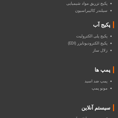
پکیج تزریق مواد شیمیایی
سیلندر کالیبراسیون
پکیج آب
پکیج پلی الکترولیت
پکیج الکترودیونایزر (EDI)
زلال ساز
پمپ ها
پمپ ضد اسید
مونو پمپ
سیستم آنلاین