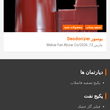
تصفیه پساب
محصولات جدید
بوسوز Deodorizer
مارس 12, 2026
Mahar Fan Abzar Co
دپارتمان ها
پکیج تصفیه فاضلاب
پکیج نفت
فیلتر گاز خشک