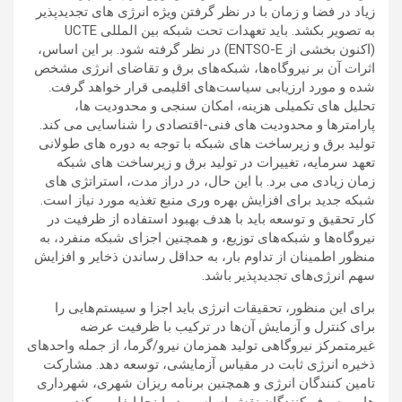
زیاد در فضا و زمان با در نظر گرفتن ویژه انرژی های تجدیدپذیر
به تصویر بکشد. باید تعهدات تحت شبکه بین المللی UCTE
(اکنون بخشی از ENTSO-E) در نظر گرفته شود. بر این اساس،
اثرات آن بر نیروگاه‌ها، شبکه‌های برق و تقاضای انرژی مشخص
شده و مورد ارزیابی سیاست‌های اقلیمی قرار خواهد گرفت.
تحلیل های تکمیلی هزینه، امکان سنجی و محدودیت ها،
پارامترها و محدودیت های فنی-اقتصادی را شناسایی می کند.
تولید برق و زیرساخت های شبکه با توجه به دوره های طولانی
تعهد سرمایه، تغییرات در تولید برق و زیرساخت های شبکه
زمان زیادی می برد. با این حال، در دراز مدت، استراتژی های
شبکه جدید برای افزایش بهره وری منبع تغذیه مورد نیاز است.
کار تحقیق و توسعه باید با هدف بهبود استفاده از ظرفیت در
نیروگاه‌ها و شبکه‌های توزیع، و همچنین اجزای شبکه منفرد، به
منظور اطمینان از تداوم بار، به حداقل رساندن ذخایر و افزایش
سهم انرژی‌های تجدیدپذیر باشد.
برای این منظور، تحقیقات انرژی باید اجزا و سیستم‌هایی را
برای کنترل و آزمایش آن‌ها در ترکیب با ظرفیت عرضه
غیرمتمرکز نیروگاهی تولید همزمان نیرو/گرما، از جمله واحدهای
ذخیره انرژی ثابت در مقیاس آزمایشی، توسعه دهد. مشارکت
تامین کنندگان انرژی و همچنین برنامه ریزان شهری، شهرداری