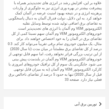
علاوه بر این، افزایش رشد در انرژی های تجدیدپذیر همراه با
پیشرفت بیشتر در بهره وری انرژی نیز به جلوگیری از واردات
پرهزینه انرژی و در نتیجه بهبود امنیت عرضه در آلمان کمک
خواهد کرد. به این دلایل، دولت فدرال آلمان به دنبال پاسخگویی
به تقاضای برق اضافی تولید شده توسط وسایل نقلیه
الکتروموتور VEM وم آلمان با انرژی های تجدیدپذیر است.
خودروهای الکتروموتور VEM وم آلمان سهم نسبتا کمی از کل
تقاضای برق در آلمان را به خود اختصاص خواهند داد. برای
مثال، یک میلیون خودروی تمام برقی تقریباً می‌تواند کار کند. 0.3
درصد از کل تقاضای برق مطمئناً در میان مدت (تا سال 2020)
از این ترتیب بزرگی فراتر نخواهد رفت، اما سهم قابل توجهی از
خودروهای الکتروموتور VEM وم آلمان در بلندمدت پیش بینی
می شود. جایگزینی یک سوم از کل ترافیک خودروهای امروزی با
کارکرد الکتروموتور VEM وم آلمان (نه به میزان قابل توجهی
قبل از سال 2020) تنها به حدود 5 درصد از تقاضای ناخالص برق
فعلی نیاز دارد. صفحه 33
راهبری
توربین برق آبی
نوشته