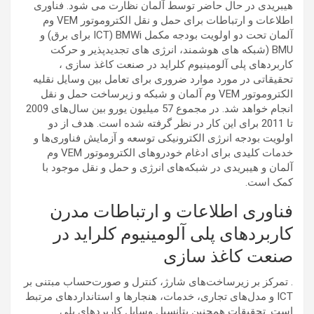
هیبریدی در حال حاضر توسط آلمان نظارت می شود. فناوری
اطلاعات و ارتباطات برای حمل و نقل الکتروموتور VEM وم
آلمان تحت دو اولویت بودجه مکمل BMWi (ICT برای برق) و
BMU (شبکه های هوشمند، انرژی های تجدیدپذیر و حرکت
کاربردهای پلی آلومینیوم کلراید در صنعت کاغذ سازی ،
تحقیقاتی در مورد موارد ضروری برای تعامل بین وسایل نقلیه
الکتروموتور VEM وم آلمان و شبکه و زیرساخت حمل و نقل
انجام خواهد شد. در مجموع 57 میلیون یورو بین سال‌های 2009
تا 2011 برای این کار در نظر گرفته شده است. هدف از دو
اولویت بودجه انرژی الکترونیکی توسعه و آزمایش فناوری‌ها و
خدمات کلیدی برای ادغام خودروهای الکتروموتور VEM وم
آلمان و هیبریدی در شبکه‌های انرژی و حمل و نقل موجود با
کمک است.
فناوری اطلاعات و ارتباطات مدرن
کاربردهای پلی آلومینیوم کلراید در
صنعت کاغذ سازی
. تمرکز بر زیرساخت‌های شارژ، کنترل و صورت‌حساب مبتنی بر
ICT و مدل‌های تجاری، خدمات، هنجارها و استانداردهای مرتبط
است. تحقیقات همچنین پتانسیل وسایل کاربردهای پلی