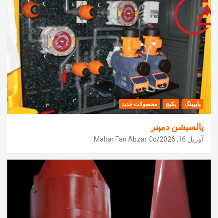
پایپینگ
پکیج
محصولات جدید
پالسیشن دمپنر
آوریل 16, 2026
Mahar Fan Abzar Co