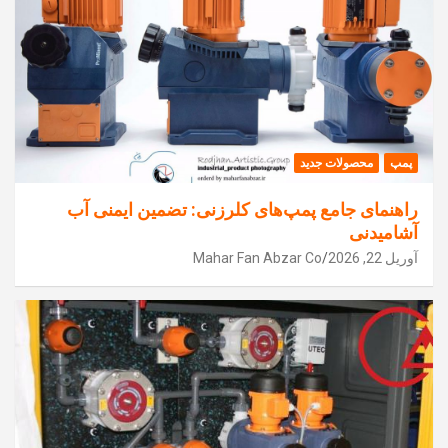
پمپ
محصولات جدید
راهنمای جامع پمپ‌های کلرزنی: تضمین ایمنی آب
آشامیدنی
آوریل 22, 2026
Mahar Fan Abzar Co