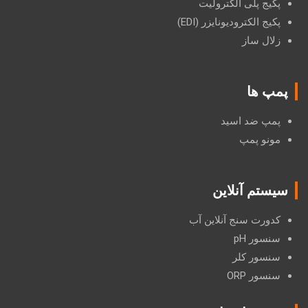
پکیج پلی الکترولیت
پکیج الکترودیونایزر (EDI)
زلال ساز
پمپ ها
پمپ ضد اسید
مونو پمپ
سیستم آنلاین
کدورت سنج آنلاین آب
سنسور pH
سنسور کلر
سنسور ORP