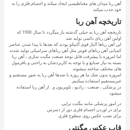
آهن ربا میدان های مغناطیسی ایجاد میکند و اجسام فلزی را به
خود جذب میکند.
تاریخچه آهن ربا
تاریخچه آهن ربا به خیلی گذشته باز میگردد تا سال 1930 که
اولین آهن ربای دائمی تولید شد.
این آهن رباها آلیاژ قوی آلنیکو بودند که بعدها با پیدا شدن عناصر
کمیابی آهن رباهای قویتر مثل آهن رباهای سرامیکی تولید شدند.
اما امروزه با پیشرفت قابل توجه صنعت مگنت سازی ، آهن ربا
بسته به نیاز صنایع و با توجه به کاربردشان به راحتی و بافرمول
های مختلف ساخته میشوند.
امروزه بدون شک ما هر روزه با صدها آهن ربا به صور مستقیم و
غیرمستقیم استفاده میکنیم.
در پزشکی ، صنعت ، رادیو ، تلویزیون و… از آهن ربا استفاده
میشود.
در امور پزشکی مانند مگنت تراپی.
برای در اوردن اجسام فلزی دور از دسرس
برای نصب عکس روی سطوح فلزی
قاب عکس مگنتی