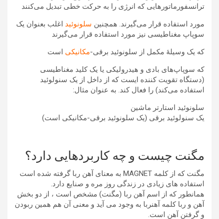
ترانسفورماتورهایی که انرژی را به حرکت خطی تبدیل می‌کنند
مورد استفاده قرار می‌گیرند. همچنین
سلونوئید
اغلب بعنوان یک
سوپاپ مغناطیسی نیز مورد استفاده قرار می‌گیرند
که یک وسیلهٔ مکمل از سلونوئید برقی-
مکانیکی
است
که سوپاپ‌های بادی و هیدرولیکی یا یک کلید مغناطیسی
(دستگاه تقویت کننده ایست که از داخل از یک سنولوئید
استفاده می‌کند) را فعال کند. به عنوان مثال:
سلونوئید استارتر ماشین
یک سنولوئید برقی (یک سلونوئید برقی-مکانیکی است)
مگنت چیست و چه کاربردهایی دارد؟
مگنت که از کلمه MAGNET به معنای آهن ربا گرفته شده است
استفاده های زیادی در زندگی روز مره و صنایع دارد.
همانطور که از اسم آهن ربا (مگنت) مشخص است ، از دو بخش
آهن و ربا کلمه آهنربا به وجود می آید و معنی آن هم همین ربودن
و گرفتن آهن است.