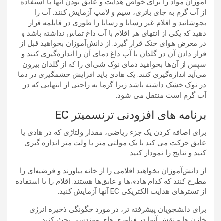
آموزان مواد را برای خواص هدایت و عایق بودن آنها با استفاده
از آب گرم به جای باتری، سیم و لامپ آزمایش کنند. آب را
بجوشانید و اقلام غیر رسانا و رسانا را طوری در قابلمه قرار
دهید که یکی از انتهای هر اقلام با آب داغ تماس نداشته باشد و
در معرض هوای خنک قرار گیرد. از دانش‌آموزان بخواهید قبل از
قرار دادن آن در گلدان با آب داغ دمای آن را اندازه‌گیری کنند و
سپس از آن‌ها بخواهید دمای نوک شی‌ای را که از گلدان بیرون
می‌آید اندازه‌گیری کنند. یک هادی باید افزایش چشمگیری در دما
در نوک خشک داشته باشد زیرا گرما به راحتی از انتهایی که در
آب گرم است منتقل می شود.
برنامه های افزودنی ترنسمیتر EC
برای اضافه کردن یک جزء ریاضی، مقدار ولتاژی که در هادی یا
عایق حرکت می کند با یک مولتی متر یا ولت متر اندازه گیری
کنید و نتایج را نمودار کنید.
از دانش‌آموزان بخواهید اقلامی را از خانه بیاورند و فرضیه‌ای را
مطرح کنند که کدام هادی‌ها و عایق‌ها هستند. اقلام را با استفاده
از تسترهای هدایت الکتریکی EC آنها آزمایش کنید.
برای دانشجویان پیشرفته تر، در مورد چگونگی ذخیره انرژی
خازن ها و نقش آنها در فناوری های مهندسی بحث کنید.