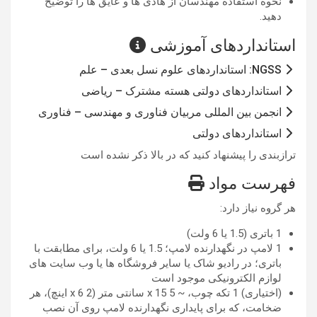
نحوه استفاده مهندسان از هادی ها و عایق ها را توضیح
دهید.
استانداردهای آموزشی
NGSS: استانداردهای علوم نسل بعدی – علم
استانداردهای دولتی هسته مشترک – ریاضی
انجمن بین المللی مربیان فناوری و مهندسی – فناوری
استانداردهای دولتی
ترازبندی را پیشنهاد کنید که در بالا ذکر نشده است
فهرست مواد
هر گروه نیاز دارد:
1 باتری (1.5 یا 6 ولت)
1 لامپ در نگهدارنده لامپ؛ 1.5 یا 6 ولت، برای مطابقت با
باتری؛ در رادیو شاک یا سایر فروشگاه ها یا وب سایت های
لوازم الکترونیکی موجود است
(اختیاری) 1 تکه چوب، ~ 5 x 15 سانتی متر (2 x 6 اینچ)، هر
ضخامت، که برای پایداری نگهدارنده لامپ روی آن نصب