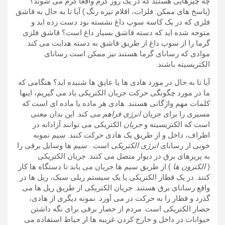
چه چیزهایی هستند که در یک روز گرم واقعاً گرم می شوند؟
(پاسخ های ممکن: فلزات، اقلام تیره رنگ.) آیا تا به حال به قاشق
فلزی که در یک کاسه سوپ داغ نشسته بود دست زده اید و
متوجه شده اید که دسته قاشق بسیار داغ است؟ قاشق فلزی
گرما را از سوپ داغ از طریق قاشق به دسته هدایت می کند.
موادی که رسانای گرما هستند نیز ممکن است رسانای
الکتریسیته باشند.
آیا تا به حال در مورد هادی ها یا عایق ها شنیده اید؟ هنگامی که
ما در مورد چگونگی حرکت جریان الکتریکی یاد می گیریم، اینها
کلمات مهم واژگانی هستند. هادی هر ماده یا ماده ای است که
مسیری را برای جریان
انرژی فراهم
می
کند. این بدان معنی
است که الکتریسیته و
جریان
الکتریکی می توانند آزادانه در
اطراف، داخل و از طریق یک هادی حرکت کنند. سیم نمونه
خوبی از رسانای
انرژی الکتریکی
است . سیم ها وسایل برقی را
به پریزهای برق در دیوار متصل می کنند. جریان الکتریکی
(
الکترون ها
) از طریق سیم ها جریان می یابد تا دستگاه ها کار
کنند. در یک قطار الکتریکی یا یک سیستم ریلی سبک، ریل ها در
واقع رسانای برق هستند. جریان الکتریکی از طریق ریل ها می
گذرد و قطار را به حرکت در می آورد. نمونه دیگری از هادی،
حصار الکتریکی است. مردم از حصار برقی برای نگه داشتن
حیوانات در داخل و خارج کردن غریبه ها از حیاط استفاده می