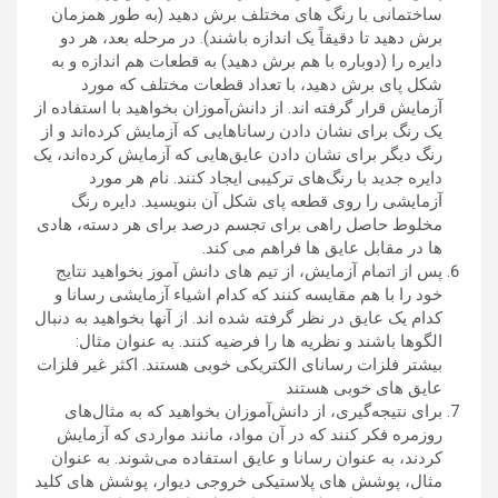
ساختمانی با رنگ های مختلف برش دهید (به طور همزمان
برش دهید تا دقیقاً یک اندازه باشند). در مرحله بعد، هر دو
دایره را (دوباره با هم برش دهید) به قطعات هم اندازه و به
شکل پای برش دهید، با تعداد قطعات مختلف که مورد
آزمایش قرار گرفته اند. از دانش‌آموزان بخواهید با استفاده از
یک رنگ برای نشان دادن رساناهایی که آزمایش کرده‌اند و از
رنگ دیگر برای نشان دادن عایق‌هایی که آزمایش کرده‌اند، یک
دایره جدید با رنگ‌های ترکیبی ایجاد کنند. نام هر مورد
آزمایشی را روی قطعه پای شکل آن بنویسید. دایره رنگ
مخلوط حاصل راهی برای تجسم درصد برای هر دسته، هادی
ها در مقابل عایق ها فراهم می کند.
پس از اتمام آزمایش، از تیم های دانش آموز بخواهید نتایج
خود را با هم مقایسه کنند که کدام اشیاء آزمایشی رسانا و
کدام یک عایق در نظر گرفته شده اند. از آنها بخواهید به دنبال
الگوها باشند و نظریه ها را فرضیه کنند. به عنوان مثال:
بیشتر فلزات رسانای الکتریکی خوبی هستند. اکثر غیر فلزات
عایق های خوبی هستند
برای نتیجه‌گیری، از دانش‌آموزان بخواهید که به مثال‌های
روزمره فکر کنند که در آن مواد، مانند مواردی که آزمایش
کردند، به عنوان رسانا و عایق استفاده می‌شوند. به عنوان
مثال، پوشش های پلاستیکی خروجی دیوار، پوشش های کلید