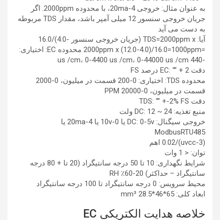
به عنوان مثال: خروجی 4-20ma، با محدوده 2000ppm. اگر
جریان خروجی سنسور 12 میلی آمپر باشد، مقدار TDS مربوطه
به دست می آید
آیا: TDS=2000ppm x (جریان خروجی سنسور -4.0)/16.0
=2000ppm x (12.0-4.0)/16.0=1000ppm محدوده EC: اختیاری:
-440 us /cm، 0-4400 us /cm، 0-44000 us /cm
دقت EC: “” + 2 درصد FS
محدوده TDS: اختیاری: 0-200 قسمت در میلیون، 0-2000
قسمت در میلیون، 0-20000 PPM
دقت TDS: “” +-2% FS
منبع تغذیه: DC: 12 ~ 24 ولت
خروجی سیگنال: DC: 0-5v یا 0-10v یا 4-20ma یا
ModbusRTU485
(uvcc-3)/0.02 اهم
توان: < 1 وات
شرایط نگهداری: 10 تا 50 درجه سانتیگراد (20 تا + 80 درجه
سانتیگراد – حداکثر) 20-60٪ RH
محیط سرویس: 0 درجه سانتیگراد تا 100 درجه سانتیگراد
ابعاد کلی: 65*46*28.5 mm³
خلاصه هدایت الکتریکی EC