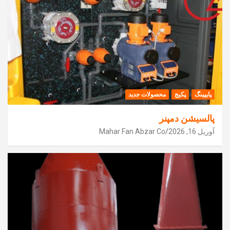
پایپینگ
پکیج
محصولات جدید
پالسیشن دمپنر
آوریل 16, 2026
Mahar Fan Abzar Co