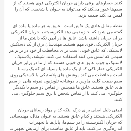
کنند. حصارهای برقی دارای جریان الکتریکی قوی هستند که از
سیم‌ها عبور می‌کند که می‌تواند به حیوان یا شخصی که آن را
لمس می‌کند صدمه بزند.
نقطه مقابل هادی یک
عایق
است . عایق به هر ماده یا ماده ای
گفته می شود که اجازه نمی دهد الکتریسیته یا جریان الکتریکی
در آن جریان داشته باشد. عایق ها در ایمن نگه داشتن ما از
جریان الکتریکی قوی مهم هستند. مهندسان برق از یک دستکش
لاستیکی که عایق خوبی است برای محافظت از خود در برابر هر
سیمی که لمس می کنند استفاده می کنند. شیشه، پلاستیک،
لاستیک و چوب عایق های خوبی هستند که از ما در برابر جریان
الکتریکی خطرناکی که از یک ماده یا وسیله ای که یک رسانا
است محافظت می کند. پوشش های پلاستیکی یا لاستیکی روی
سیم صفحه کلید، ماوس یا دوشاخه تلویزیون نمونه هایی از سیم
های عایق هستند. عایق ها همچنین از تماس دو سیم با یکدیگر
جلوگیری می کنند یا از تماس شخص با برق سیم جلوگیری می
کنند.
ایمنی دلیل اصلی برای درک اینکه کدام مواد رسانای جریان
الکتریکی هستند و کدام عایق هستند. به عنوان مثال، مهندسانی
که جریان الکتریسیته را در سیم‌ها، پانل‌ها یا تجهیزات
اندازه‌گیری می‌کنند، باید از عایق مناسب برای آزمایش تجهیزات