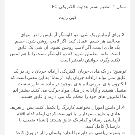
شکل 1. تنظیم تستر هدایت الکتریکی EC .
کپی رایت
برای آزمایش یک شی، دو کاوشگر آزمایش را در انتهای
مخالف هر جسم اعمال کنید. اگر لامپ روشن شود، جسم
یک هادی است. اگر لامپ روشن نشود، آن شی یک عایق
است. نکته: مطمئن شوید که دو کاوشگر تست را با هم لمس
نکنید وگرنه خوانش نامعتبر است.
توضیح:
در یک هادی جریان الکتریکی آزادانه جریان دارد. در یک
عایق نمی تواند آزادانه جریان یابد. “رسانا” به این معنی است که
الکترون های بیرونی اتم های موجود در ماده به طور سست
متصل هستند و آزادانه در میان مواد حرکت می کنند. بیشتر اتم
ها الکترون های خود را محکم نگه می دارند و عایق هستند.
از دانش آموزان بخواهید کاربرگ را تکمیل کنند. پس از تعریف
هادی و عایق، نمودار را با فهرست کردن اینکه کدام اقلام
آزمایشی رسانا و کدام یک عایق هستند (اشیاء ضعیف یا
نارسانا) کامل کنید.
پسوند ریاضی: دو دایره با اندازه یکسان را از دو ورق کاغذ