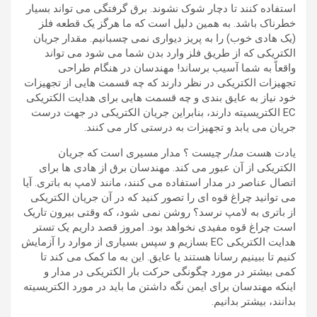
استفاده کنند تا دچار شوک نشوند. برق گرفتگی می تواند بسیار
خطرناک باشد. به همین دلیل است که ما هرگز یک قطعه فلز
(یک هادی خوب) را به پریز دیواری نمی چسبانیم. مقدار جریان
الکتریکی که از طریق فلز وارد بدن شما می شود می تواند
واقعاً به شما آسیب برساند! مهندسان در هنگام طراحی
تجهیزات الکتریکی در نظر دارند که چه قسمت هایی از تجهیزات
خود نیاز به عایق بندی و چه قسمت هایی برای هدایت الکتریکی
EC الکتریسیته دارند، بنابراین جریان الکتریکی در جهت درست
جریان می یابد و تجهیزات به درستی کار می کنند.
یادت هست
مدار
چیست ؟ مدار مسیری است که جریان
الکتریکی از آن عبور می کند. مهندسان برق از هادی ها برای
اتصال عناصر در مدار استفاده می کنند، مانند لامپ به باتری. آیا
می توانید چراغ قوه ای را تصور کنید که در آن جریان الکتریکی
از باتری به لامپ نرسد؟ روشن نمی شود، که وقتی بیرون تاریک
است چراغ قوه مفیدی نخواهد بود. امروز قصد داریم یک تستر
هدایت الکتریکی EC بسازیم و سپس بسیاری از موارد را آزمایش
کنیم تا ببینیم رسانا هستند یا عایق. این به ما کمک می کند تا
کمی بیشتر در مورد چگونگی حرکت بار الکتریکی در مدار و
اینکه مهندسان برای ایمن نگه داشتن ما باید در مورد الکتریسیته
بدانند، بیشتر بدانیم.