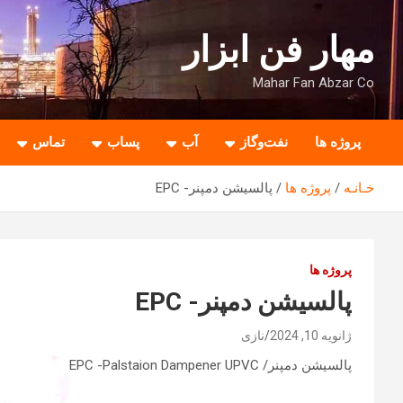
ه
حتوا
مهار فن ابزار
روید
Mahar Fan Abzar Co
پروژه ها
نفت‌وگاز
آب
پساب
تماس
خـانـه
پروژه ها
پالسیشن دمپنر- EPC
پروژه ها
پالسیشن دمپنر- EPC
ژانویه 10, 2024
نازی
پالسیشن دمپنر/ EPC -Palstaion Dampener UPVC