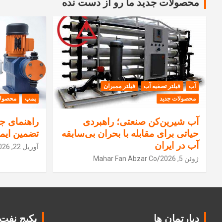
محصولات جدید ما رو از دست نده
آب
فیلتر تصفیه آب
فیلتر ممبران
محصولات جدید
پمپ
محصولا
آب شیرین‌کن صنعتی؛ راهبردی
راهنمای جا
حیاتی برای مقابله با بحران بی‌سابقه
تضمین ایم
آب در ایران
آوریل 22, 2026
ژوئن 5, 2026
Mahar Fan Abzar Co
دپارتمان ها
پکیج نفت