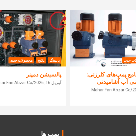
ت جدید
پایپینگ
پکیج
محصولات جدید
مع پمپ‌های کلرزنی:
پالسیشن دمپنر
نی آب آشامیدنی
آوریل 16, 2026
ar Fan Abzar Co
Mahar Fan Abzar Co
پمپ ها