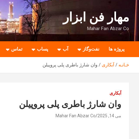
ه
حتوا
مهار فن ابزار
روید
Mahar Fan Abzar Co
پروژه ها
نفت‌وگاز
آب
پساب
تماس
خـانـه
آبکاری
وان شارژ باطری پلی پروپیلن
آبکاری
وان شارژ باطری پلی پروپیلن
می 14, 2025
Mahar Fan Abzar Co