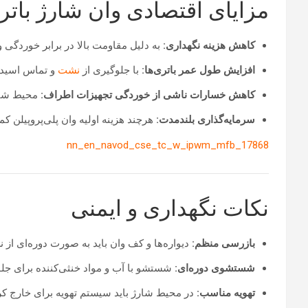
مزایای اقتصادی وان شارژ باتری
کاهش هزینه نگهداری:
به دلیل مقاومت بالا در برابر خوردگی و
افزایش طول عمر باتری‌ها:
با جلوگیری از
نشت
و تماس اسید ب
کاهش خسارات ناشی از خوردگی تجهیزات اطراف:
محیط شارژ
سرمایه‌گذاری بلندمدت:
هرچند هزینه اولیه وان پلی‌پروپیلن 
nn_en_navod_cse_tc_w_ipwm_mfb_17868
نکات نگهداری و ایمنی
بازرسی منظم:
دیواره‌ها و کف وان باید به صورت دوره‌ای از
شستشوی دوره‌ای:
شستشو با آب و مواد خنثی‌کننده برای جل
تهویه مناسب:
در محیط شارژ باید سیستم تهویه برای خارج 