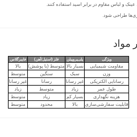
عینک و لباس مقاوم در برابر اسید استفاده کنند.
تری‌ها طراحی شود.
 مواد
ویژگی
پلی‌پروپیلن
فلز (استیل/آهن)
فایبرگلاس
مقاومت شیمیایی
بسیار بالا
متوسط (با پوشش)
بالا
وزن
سبک
سنگین
متوسط
رسانایی الکتریکی
غیر رسانا
رسانا
غیر رسانا
طول عمر
زیاد
متوسط
زیاد
هزینه نگهداری
بسیار کم
زیاد
متوسط
قابلیت سفارشی‌سازی
بالا
محدود
متوسط