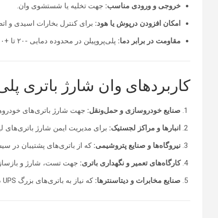
خروجی و ورودی مناسب:
جهت تخلیه یا شستشوی وان.
امکان افزودن درپوش یا هود:
برای کنترل بخارات اسیدی و اتص
مقاومت در برابر دما:
پلی‌پروپیلن در محدوده دمایی -۲۰ تا +۱۰۰ درجه سانتی‌گراد پایدار است و برای محیط‌های صنعتی بسیار مناسب است.
کاربردهای وان شارژ باتری پلی‌
صنایع خودروسازی و حمل‌ونقل:
جهت شارژ باتری‌های خودروها
انبارها و مراکز لجستیک:
برای مدیریت ایمن شارژ باتری‌های لی
نیروگاه‌ها و صنایع پتروشیمی:
که از باتری‌های پشتیبان در سی
کارگاه‌های تعمیر و نگهداری باتری:
جهت تست، شارژ و بازسازی 
صنایع مخابرات و دیتاسنترها:
که نیاز به باتری‌های بزرگ UPS دارند و شارژ ایمن آن‌ها اهمیت حیاتی دارد.