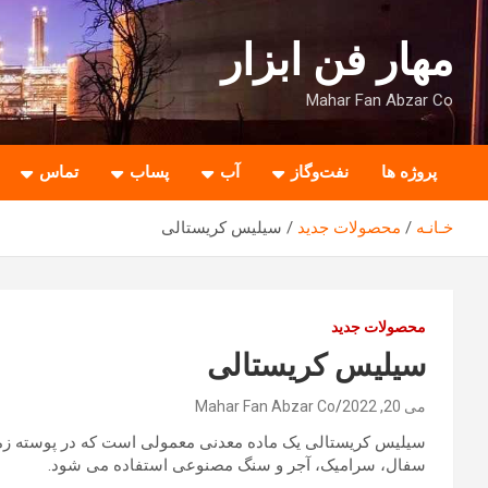
ه
حتوا
مهار فن ابزار
روید
Mahar Fan Abzar Co
پروژه ها
نفت‌وگاز
آب
پساب
تماس
خـانـه
محصولات جدید
سیلیس کریستالی
محصولات جدید
سیلیس کریستالی
می 20, 2022
Mahar Fan Abzar Co
سیلیس کریستالی یک ماده معدنی معمولی است که در پوسته زمی
سفال، سرامیک، آجر و سنگ مصنوعی استفاده می شود.