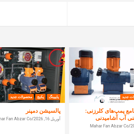
ت جدید
پایپینگ
پکیج
محصولات جدید
مع پمپ‌های کلرزنی:
پالسیشن دمپنر
نی آب آشامیدنی
آوریل 16, 2026
ar Fan Abzar Co
Mahar Fan Abzar Co