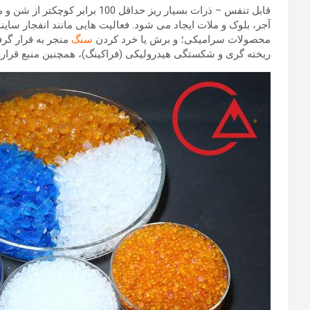
قابل تنفس – ذرات بسیار ریز حداقل 100 برابر کوچکتر از شن و ماسه معمولی که ممکن است در سواحل و زمین های بازی پیدا کنید – هنگام
آجر، بلوک و ملات ایجاد می شود. فعالیت هایی مانند انفجار ساین
محصولات سرامیکی؛ و برش یا خرد کردن
سنگ
منجر به قرار گر
ریخته گری و شکستگی هیدرولیکی (فراکینگ)، همچنین منبع قرار گرفتن در معرض سیلیس کریستالی ق