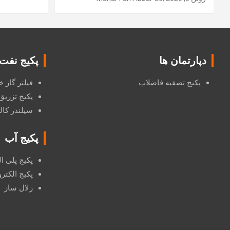
دپارتمان ها
پکیج نفت
پکیج تصفیه فاضلاب
فیلتر گاز
پکیج تزریق
سیلندر کال
پکیج آب
پکیج پلی ا
پکیج الکترودی
زلال ساز