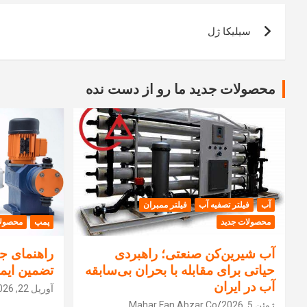
راهبری
سیلیکا ژل
نوشته
محصولات جدید ما رو از دست نده
آب
فیلتر تصفیه آب
فیلتر ممبران
محصولات جدید
پمپ
محصولا
آب شیرین‌کن صنعتی؛ راهبردی
راهنمای جا
حیاتی برای مقابله با بحران بی‌سابقه
تضمین ایم
آب در ایران
آوریل 22, 2026
ژوئن 5, 2026
Mahar Fan Abzar Co