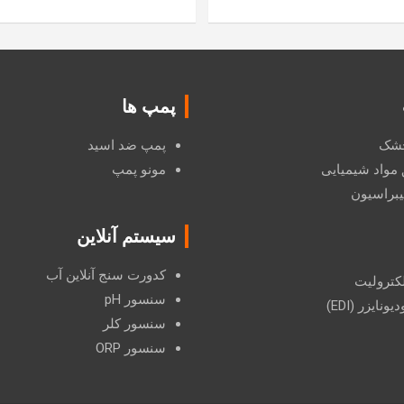
پمپ ها
 خشک
پمپ ضد اسید
 مواد شیمیایی
مونو پمپ
یبراسیون
سیستم آنلاین
کدورت سنج آنلاین آب
لکترولیت
سنسور pH
ونایزر (EDI)
سنسور کلر
سنسور ORP