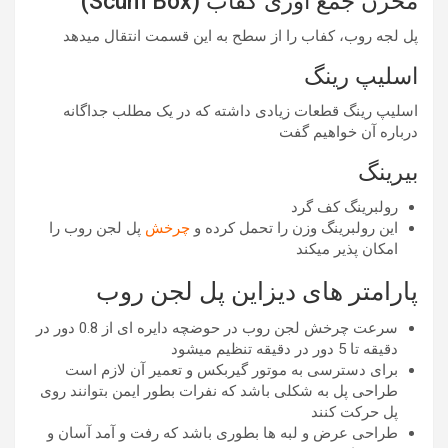
مخزن جمع آوری کفاب (Scum Box)
پل لجه روب، کفاب را از سطح به این قسمت انتقال میدهد
اسلیپ رینگ
اسلیپ رینگ قطعات زیادی داشته که در یک مطلب جداگانه
درباره آن خواهیم گفت
بیرینگ
رولبرینگ کف گرد
این رولبرینگ وزن را تحمل کرده و
چرخش
پل لجن روب را
امکان پذیر میکند
پارامتر های دیزاین پل لجن روب
سرعت چرخش لجن روب در حوضچه دایره ای از 0.8 دور در
دقیقه تا 5 دور در دقیقه تنظیم میشود
برای دسترسی به موتور گیربکس و تعمیر آن لازم است
طراحی پل به شکلی باشد که نفرات بطور ایمن بتوانند روی
پل حرکت کنند
طراحی عرض و لبه ها بطوری باشد که رفت و آمد آسان و