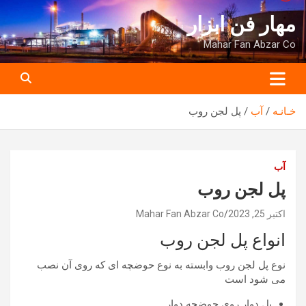
ه
مهار فن ابزار
حتوا
روید
Mahar Fan Abzar Co
خـانـه
آب
پل لجن روب
آب
پل لجن روب
اکتبر 25, 2023
Mahar Fan Abzar Co
انواع پل لجن روب
نوع پل لجن روب وابسته به نوع حوضچه ای که روی آن نصب
می شود است
پل دوار روی حوضچه دوار