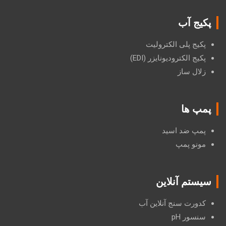
پکیج آب
پکیج پلی الکترولیت
پکیج الکترودیونایزر (EDI)
زلال ساز
پمپ ها
پمپ ضد اسید
مونو پمپ
سیستم آنلاین
کدورت سنج آنلاین آب
سنسور pH