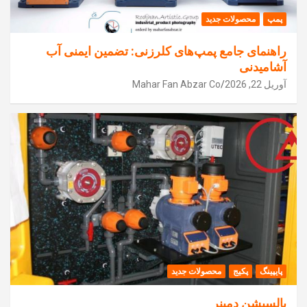
پمپ
محصولات جدید
راهنمای جامع پمپ‌های کلرزنی: تضمین ایمنی آب
آشامیدنی
آوریل 22, 2026
Mahar Fan Abzar Co
پایپینگ
پکیج
محصولات جدید
پالسیشن دمپنر