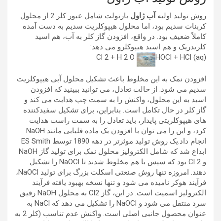
روش تولید اولیه
آب ژاول
بارتولت شامل عبور کلر 2 از محلول
کربنات سدیم بود، اما محلول هیپوکلریت سدیم به دست آمده
کاملاً ضعیف بود. در واقع، افزودن گاز کلر به آب، هم اسید
کلریدریک و هم اسید هیپوکلرو می دهد:
Cl 2 + H 2 O
HOCl + HCl (aq)
افزودن نمک به این مخلوط باعث تشکیل محلول آبی هیپوکلریت
سدیم می شود. از حالت تعادل، می توانید ببینید که افزودن
اسید به این محلول، واکنش را به سمت چپ هدایت می کند و
گاز کلر در حال تکامل است. بنابراین، برای تشکیل سفیدکننده
های هیپوکلریتی پایدار، باید تعادل را به سمت راست هدایت
کرد، و این را می توان با افزودن یک ماده قلیایی مانند NaOH
انجام داد.یک روش تولید موثرتر در دهه 1890 توسط ES Smith
ابداع شد که شامل الکترولیز محلول نمک برای تولید گاز NaOH
و Cl 2 بود که سپس با هم مخلوط شدند تا NaOCl را تشکیل
دهند. امروزه تنها روش صنعتی اسکلت بزرگ برای تولید NaOCl،
فرآیند هوکر نامیده می شود و تنها نسخه بهبود یافته فرآیند
الکترولیز اسمیت است. در این، گاز Cl2 به محلول NaOH رقیق
سرد منتقل می شود و NaOCl را تشکیل می دهد که NaCl به
عنوان محصول جانبی اصلی است. واکنش عدم تناسب (کلر 2 به