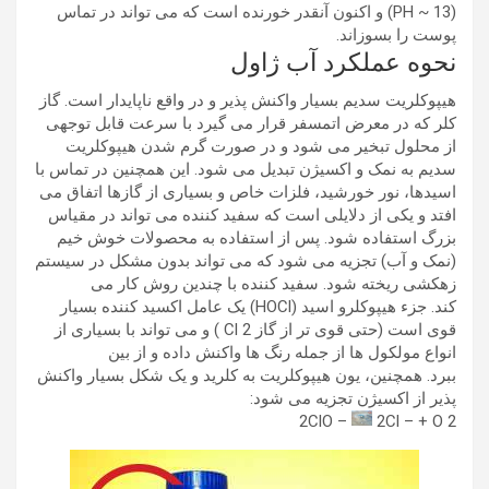
(PH ~ 13) و اکنون آنقدر خورنده است که می تواند در تماس
پوست را بسوزاند.
نحوه عملکرد آب ژاول
هیپوکلریت سدیم بسیار واکنش پذیر و در واقع ناپایدار است. گاز
کلر که در معرض اتمسفر قرار می گیرد با سرعت قابل توجهی
از محلول تبخیر می شود و در صورت گرم شدن هیپوکلریت
سدیم به نمک و اکسیژن تبدیل می شود. این همچنین در تماس با
اسیدها، نور خورشید، فلزات خاص و بسیاری از گازها اتفاق می
افتد و یکی از دلایلی است که سفید کننده می تواند در مقیاس
بزرگ استفاده شود. پس از استفاده به محصولات خوش خیم
(نمک و آب) تجزیه می شود که می تواند بدون مشکل در سیستم
زهکشی ریخته شود. سفید کننده با چندین روش کار می
کند. جزء هیپوکلرو اسید (HOCl) یک عامل اکسید کننده بسیار
قوی است (حتی قوی تر از گاز Cl 2 ) و می تواند با بسیاری از
انواع مولکول ها از جمله رنگ ها واکنش داده و از بین
ببرد. همچنین، یون هیپوکلریت به کلرید و یک شکل بسیار واکنش
پذیر از اکسیژن تجزیه می شود:
2ClO –
2Cl – + O 2