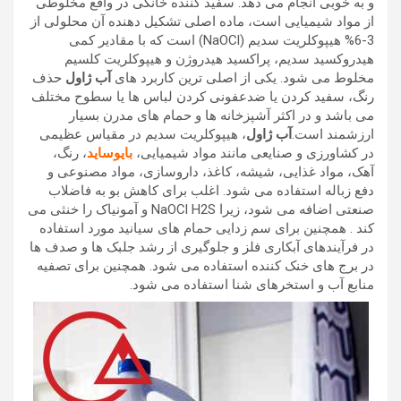
و به خوبی انجام می دهد. سفید کننده خانگی در واقع مخلوطی
از مواد شیمیایی است، ماده اصلی تشکیل دهنده آن محلولی از
3-6% هیپوکلریت سدیم (NaOCl) است که با مقادیر کمی
هیدروکسید سدیم، پراکسید هیدروژن و هیپوکلریت کلسیم
مخلوط می شود. یکی از اصلی ترین کاربرد های
آب ژاول
حذف
رنگ، سفید کردن یا ضدعفونی کردن لباس ها یا سطوح مختلف
می باشد و در اکثر آشپزخانه ها و حمام های مدرن بسیار
ارزشمند است.
آب ژاول
، هیپوکلریت سدیم در مقیاس عظیمی
در کشاورزی و صنایعی مانند مواد شیمیایی،
بایوساید
، رنگ،
آهک، مواد غذایی، شیشه، کاغذ، داروسازی، مواد مصنوعی و
دفع زباله استفاده می شود. اغلب برای کاهش بو به فاضلاب
صنعتی اضافه می شود، زیرا NaOCl H2S و آمونیاک را خنثی می
کند . همچنین برای سم زدایی حمام های سیانید مورد استفاده
در فرآیندهای آبکاری فلز و جلوگیری از رشد جلبک ها و صدف ها
در برج های خنک کننده استفاده می شود. همچنین برای تصفیه
منابع آب و استخرهای شنا استفاده می شود.