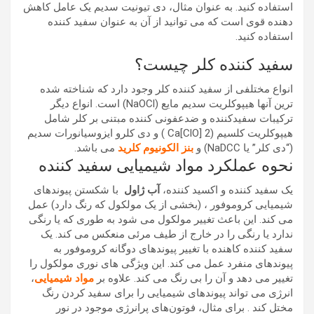
استفاده کنید. به عنوان مثال، دی تیونیت سدیم یک عامل کاهش
دهنده قوی است که می توانید از آن به عنوان سفید کننده
استفاده کنید.
سفید کننده کلر چیست؟
انواع مختلفی از سفید کننده کلر وجود دارد که شناخته شده
ترین آنها هیپوکلریت سدیم مایع (NaOCl) است. انواع دیگر
ترکیبات سفیدکننده و ضدعفونی کننده مبتنی بر کلر شامل
هیپوکلریت کلسیم (Ca[ClO] 2 ) و دی کلرو ایزوسیانورات سدیم
(“دی کلر” یا NaDCC) و
بنز الکونیوم کلرید
می باشد.
نحوه عملکرد مواد شیمیایی سفید کننده
یک سفید کننده و اکسید کننده،
آب ژاول
با شکستن پیوندهای
شیمیایی کروموفور ، (بخشی از یک مولکول که رنگ دارد) عمل
می کند. این باعث تغییر مولکول می شود به طوری که یا رنگی
ندارد یا رنگی را در خارج از طیف مرئی منعکس می کند. یک
سفید کننده کاهنده با تغییر پیوندهای دوگانه کروموفور به
پیوندهای منفرد عمل می کند. این ویژگی های نوری مولکول را
تغییر می دهد و آن را بی رنگ می کند. علاوه بر
مواد شیمیایی
،
انرژی می تواند پیوندهای شیمیایی را برای سفید کردن رنگ
مختل کند . برای مثال، فوتون‌های پرانرژی موجود در نور