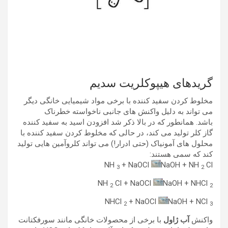
گریدهای هیپوکلریت سدیم
مخلوط کردن سفید کننده با برخی مواد شیمیایی خانگی دیگر
می تواند به دلیل واکنش های جانبی ناخواسته خطرناک
باشد. همانطور که در بالا ذکر شد افزودن اسید به سفید کننده
گاز کلر تولید می کند، در حالی که مخلوط کردن سفید کننده با
محلول های آمونیاک (حتی ادرار!) می تواند کلروآمین هایی تولید
کند که سمی هستند:
NH
+ NaOCl
NaOH + NH
Cl
3
2
NH
Cl + NaOCl
NaOH + NHCl
2
2
NHCl
+ NaOCl
NaOH + NCl
2
3
واکنش
آب ژاول
با برخی از محصولات خانگی مانند سورفکتانت