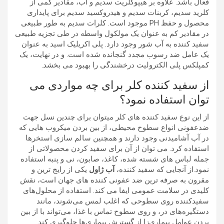
فعال باشد.
علاوه بر هیپوکلریت سدیم و آب، مقادیر کمی از
کلرید سدیم، کربنات سدیم و هیدروکسید سدیم برای پایداری
محصول و حفظ PH موجود است. کلرات سدیم به طور طبیعی
در مقادیر کم به عنوان یک مولکول واسطه در طی تجزیه طبیعی
سفید کننده به آب شور وجود دارد. پلی اکریلیک اسید به عنوان
یک عامل ضد رسوب مجدد گنجانده شده است. و در نهایت، یک
کمپلکس پلی الکترولیت درخشندگی را بهبود می بخشد.
از سفید کننده کلر برای چه مواردی می
توان استفاده نمود؟
از این نوع سفید کننده های کلر میتوان برای چندین نسل جهت
ضدعفونی انواع سطوح محیطی، از بین بردن میکروب هایی که
در آب آشامیدنی وجود دارند و همچنین سالم سازی استخرها
استفاده کرد. می توان از آن برای سفید کردن محصولاتی از
جمله لباس های شسته شده، کاغذ، صابون، نی و پنبه استفاده
نمود.از آنجایی که سفید کننده،
آب ژاول
یکی از رایج ترین و
مقرون به صرفه ترین ضد عفونی کننده های جهان است، نقش
کلیدی در سلامت عمومی ایفا می کند. استفاده از محلول‌های
سفیدکننده روی سطوحی که اغلب لمس می‌شوند، مانند
دستگیره‌های در، و روی سطوح تماس با غذا، می‌تواند با از بین
بردن عوامل بیماری‌زا از گسترش بیماری‌ها جلوگیری کند.