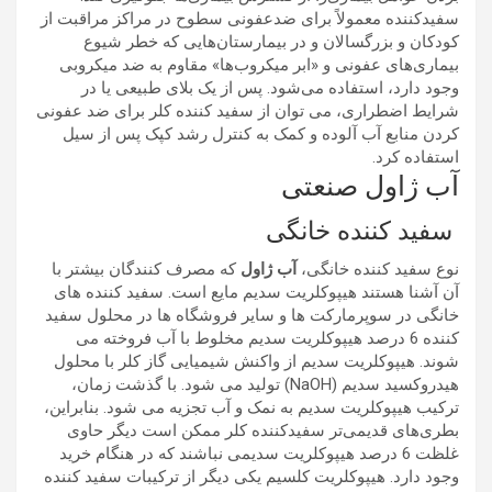
سفیدکننده معمولاً برای ضدعفونی سطوح در مراکز مراقبت از
کودکان و بزرگسالان و در بیمارستان‌هایی که خطر شیوع
بیماری‌های عفونی و «ابر میکروب‌ها» مقاوم به ضد میکروبی
وجود دارد، استفاده می‌شود. پس از یک بلای طبیعی یا در
شرایط اضطراری، می توان از سفید کننده کلر برای ضد عفونی
کردن منابع آب آلوده و کمک به کنترل رشد کپک پس از سیل
استفاده کرد.
آب ژاول صنعتی
سفید کننده خانگی
نوع سفید کننده خانگی،
آب ژاول
که مصرف کنندگان بیشتر با
آن آشنا هستند هیپوکلریت سدیم مایع است. سفید کننده های
خانگی در سوپرمارکت ها و سایر فروشگاه ها در محلول سفید
کننده 6 درصد هیپوکلریت سدیم مخلوط با آب فروخته می
شوند. هیپوکلریت سدیم از واکنش شیمیایی گاز کلر با محلول
هیدروکسید سدیم (NaOH) تولید می شود. با گذشت زمان،
ترکیب هیپوکلریت سدیم به نمک و آب تجزیه می شود. بنابراین،
بطری‌های قدیمی‌تر سفیدکننده کلر ممکن است دیگر حاوی
غلظت 6 درصد هیپوکلریت سدیمی نباشند که در هنگام خرید
وجود دارد. هیپوکلریت کلسیم یکی دیگر از ترکیبات سفید کننده