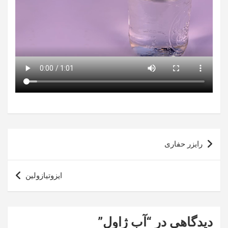
راهبری
رایزر حفاری
نوشته
ایزوتیازولین
دیدگاهی در “
آب ژاول
”