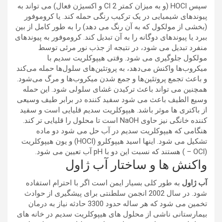
سپس HOCl (و به میزان کمتر Cl 2 و اکسیژن فعال) می تواند به
پیوندهای شیمیایی در یک ترکیب رنگی حمله کند. یا کروموفور
(بخشی از مولکول که به آن رنگ می دهد) را به طور کامل از بین
ببرد یا پیوندهای دوگانه را به آن تبدیل کند. کروموفور به پیوندهای
منفرد تبدیل می شود، در نتیجه از جذب نور مرئی توسط
مولکول جلوگیری می شود. وقتی هیپوکلریت سدیم با
میکروب‌ها واکنش می‌دهد، به پروتئین‌های سلول‌ها حمله می‌کند
و باعث تجمع پروتئین‌ها و جمع شدن میکروب‌ها و مرگ می‌شود.
همچنین می تواند باعث ترکیدن غشای سلولی شود. این حمله
وسیع الطیف باعث می شود سفید کننده در برابر طیف وسیعی
از باکتری ها موثر باشد. هیپوکلریت سدیم قلیایی است و سفید
کننده خانگی نیز حاوی NaOH است تا محلول را قلیایی تر کند.
هنگامی که هیپوکلریت سدیم در آب حل می شود دو ماده
تشکیل می شود. اینها اسید هیپوکلرو (HOCl) و یون هیپوکلریت
(OCl – ) هستند که نسبت این دو با pH آب تعیین می شود.
واکنش ها و ساختار آب ژاول
آب ژاول
به طور کلی بسیار ایمن است اگر با احترام استفاده
شود. در سال 2002 انجمن سلطنتی برای پیشگیری از حوادث
تخمین می شود که هر ساله حدود 3300 حادثه نیاز به درمان
بیمارستانی ناشی از محلول های هیپوکلریت سدیم در خانه های