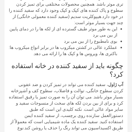
تری موثر باشد. همچنین محصولات مختلفی برای تمیز کردن
سطوح و پاک کننده های کپک و کپک وجود دارد که سفید کننده را
در خود دارد.هیپوکلریت سدیم (سفید کننده معمولی خانگی) از
چند جهت بسیار موثر است:
این به طور موثر طیف گسترده ای از لکه ها را در دمای پایین
از بین می برد
بوی نامطبوع را از بین می برد
عملکرد عالی در کشتن میکروب ها در برابر انواع میکروب ها:
باکتری ها، ویروس ها و کپک ها را ارائه می دهد.
چگونه باید از سفید کننده در خانه استفاده
کرد؟
آب ژاول
، سفید کننده می تواند در تمیز کردن و ضد عفونی
کردن سطوح خانگی، توالت و فاضلاب، سطوح کف و آشپزخانه
بسیار موثر باشد. می توان آن را به صورت تمیز یا رقیق استفاده
کرد و برای از بین بردن لکه های سخت از منسوجات سفید و
سایر مواد عالی است. نکته کلیدی این است که طبق
دستورالعمل سازنده روی برچسب، از سفید کننده ایمن
استفاده کنید. سفید کننده یک ماده شیمیایی است که معمولاً از
طریق اکسیداسیون می تواند رنگ را حذف یا روشن کند.نوع