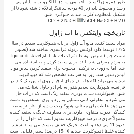
طور همزمان اکسید و احیا می شود) با الکترولیز به پایان می
رسد و مخلوط باید زیر 40 درجه سانتیگراد نگه داشته شود تا از
تشکیل نامطلوب کلرات سدیم جلوگیری شود.
Cl 2 + 2 NaOH
NaCl + NaOCl + H 2 O
تاریخچه وایتکس یا آب ژاول
مواد سفید کننده مایع
آب ژاول
بر پایه هیپوکلریت سدیم در سال
1785 توسط کلود لوئیس برتوله فرانسوی ساخته شد (تصویر
سمت چپ). سپس توسط شرکت Javel با نام liqueur de Javel
به مردم معرفی شد . ابتدا برای سفید کردن پنبه استفاده می
شد، اما به زودی به ترکیبی محبوب برای سفید کردن سایر مواد
لباس تبدیل شد، زیرا به سرعت مشخص شد که هیپوکلریت
سدیم می تواند لکه ها را در دمای اتاق از روی لباس پاک کند. در
فرانسه، هیپوکلریت سدیم هنوز به نام ادو جاول شناخته می
شود .هیپوکلریت سدیم پودری سفید رنگ است که در آب حل
می شود و محلولی کمی متمایل به زرد با بوی مشخص به دست
می دهد. غلظت‌های مختلف هیپوکلریت سدیم از نظر اثر سفید
کنندگی قدرت متفاوتی دارند. برای مصارف خانگی، سفید کننده
معمولاً حاوی 5 درصد هیپوکلریت سدیم است که pH آن را در
حدود 11 می دهد و باعث تحریک خفیف پوست می شود. سفید
کننده غلیظ (هیپوکلریت سدیم 10-15 درصد) بسیار قلیایی است