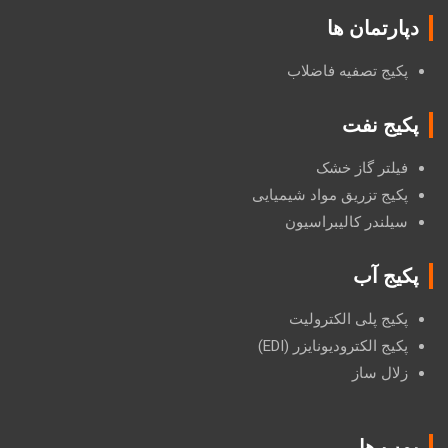
دپارتمان ها
پکیج تصفیه فاضلاب
پکیج نفت
فیلتر گاز خشک
پکیج تزریق مواد شیمیایی
سیلندر کالیبراسیون
پکیج آب
پکیج پلی الکترولیت
پکیج الکترودیونایزر (EDI)
زلال ساز
پمپ ها