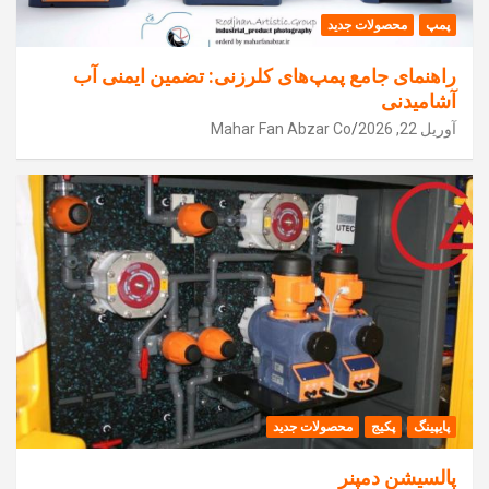
پمپ
محصولات جدید
راهنمای جامع پمپ‌های کلرزنی: تضمین ایمنی آب
آشامیدنی
آوریل 22, 2026
Mahar Fan Abzar Co
پایپینگ
پکیج
محصولات جدید
پالسیشن دمپنر