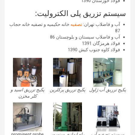
فولاد خوزستان 1390
سیستم تزریق پلی الکترولیت:
آب و فاضلاب تهران:
تصفیه
خانه حکیمیه و تصفیه خانه حجاب
87
آب و فاضلاب سیستان و بلوچستان 86
فولاد هرمزگان 1391
فولاد کاوه جنوب کیش 1390
پکیج تزریق آب ژاول
پکیج تزریق پرکلرین
پکیج تزریق اسید و
کلر مخزن
سیستم تصفیه آب
راه اندازی سنسور
prominent probe