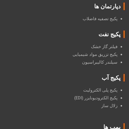
دپارتمان ها
پکیج تصفیه فاضلاب
پکیج نفت
فیلتر گاز خشک
پکیج تزریق مواد شیمیایی
سیلندر کالیبراسیون
پکیج آب
پکیج پلی الکترولیت
پکیج الکترودیونایزر (EDI)
زلال ساز
پمپ ها