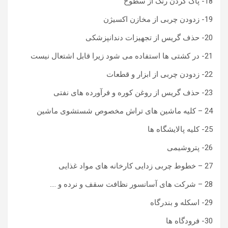
18- پاک کردن رنگ از سطوح
19- زدودن چربی از مخازن اکسیژن
20- حذف گریس از تجهیزات دندانپزشکی
21- در کشتی ها استفاده می شود زیرا قابل اشتعال نیست
22- زدودن چربی از ابزار و قطعات
23- حذف گریس از روغن کوره و فرآورده های نفتی
24 – کلیه ماشین های تراش مخصوص شستشوی ماشین
25- کلیه پالایشگاه ها
26- پتروشیمی
27 – خطوط چربی زدایی کارخانه های مواد غذایی
28 – شرکت های آسانسور نظافت سقف و نرده و ….
29- اسکله و بندرگاه
30- فرودگاه ها