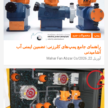
پمپ
محصولات جدید
راهنمای جامع پمپ‌های کلرزنی: تضمین ایمنی آب
آشامیدنی
آوریل 22, 2026
Mahar Fan Abzar Co