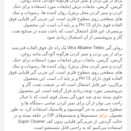
برای از بین بردن و تمیز کردن هرگونه آلودگی مانند روغن،
گریس، گریس، مایعات برش (مایعات مورد استفاده برای خنک
کردن و تمیز کردن محل برش)، روان کننده ها، رسوبات و نمک
های سطحی روی سطوح فلزی است. این چربی گیر قلیایی فوق
العاده قوی دارای PH 13 و بر پایه آب است. این محصول
پرمصرف غیر قابل اشتعال است که باعث شده در صنایع نفت،
گاز و پتروشیمی از آن استقبال زیادی شود.
روغن گیر Ultra Alkaline Tekko یک راه حل فوق العاده قدرتمند
برای از بین بردن و تمیز کردن هرگونه آلودگی مانند روغن،
گریس، گریس، مایعات برش (مایعات مورد استفاده برای خنک
کردن و تمیز کردن محل برش)، روان کننده ها، رسوبات و نمک
های سطحی روی سطوح فلزی است. این چربی گیر قلیایی فوق
العاده قوی دارای PH 13 و بر پایه آب است. این محصول
پرکاربرد غیر قابل اشتعال است که در صنعت نفت، گاز و
پتروشیمی مورد توجه زیادی قرار گرفته است. این محصول
حاوی بسته بندی ضد خوردگی بسیار قوی است که با خیال
راحت می توان از آن برای تمیز کردن تمامی دستگاه ها و
سطوح صنعتی به جز آلومینیوم و پلاستیک استفاده کرد. به طور
معمول،
برای
سیستم‌ها و سیستم‌های CIP در حلقه بسته و در
حالت گردش، از چربی‌گیر قلیایی بدون کف Super Cleaner
استفاده می‌کنیم که به راحتی قابل شستشو است.