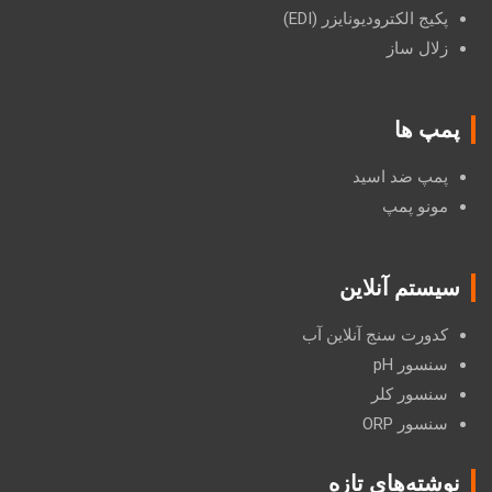
پکیج الکترودیونایزر (EDI)
زلال ساز
پمپ ها
پمپ ضد اسید
مونو پمپ
سیستم آنلاین
کدورت سنج آنلاین آب
سنسور pH
سنسور کلر
سنسور ORP
نوشته‌های تازه