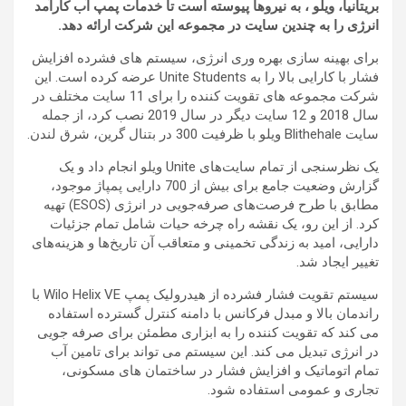
بریتانیا، ویلو ، به نیروها پیوسته است تا خدمات پمپ آب کارآمد
انرژی را به چندین سایت در مجموعه این شرکت ارائه دهد.
برای بهینه سازی بهره وری انرژی، سیستم های فشرده افزایش
فشار با کارایی بالا را به Unite Students عرضه کرده است. این
شرکت مجموعه های تقویت کننده را برای 11 سایت مختلف در
سال 2018 و 12 سایت دیگر در سال 2019 نصب کرد، از جمله
سایت Blithehale ویلو با ظرفیت 300 در بتنال گرین، شرق لندن.
یک نظرسنجی از تمام سایت‌های Unite ویلو انجام داد و یک
گزارش وضعیت جامع برای بیش از 700 دارایی پمپاژ موجود،
مطابق با طرح فرصت‌های صرفه‌جویی در انرژی (ESOS) تهیه
کرد. از این رو، یک نقشه راه چرخه حیات شامل تمام جزئیات
دارایی، امید به زندگی تخمینی و متعاقب آن تاریخ‌ها و هزینه‌های
تغییر ایجاد شد.
سیستم تقویت فشار فشرده از هیدرولیک پمپ Wilo Helix VE با
راندمان بالا و مبدل فرکانس با دامنه کنترل گسترده استفاده
می کند که تقویت کننده را به ابزاری مطمئن برای صرفه جویی
در انرژی تبدیل می کند. این سیستم می تواند برای تامین آب
تمام اتوماتیک و افزایش فشار در ساختمان های مسکونی،
تجاری و عمومی استفاده شود.