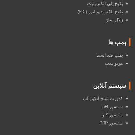
پکیج پلی الکترولیت
پکیج الکترودیونایزر (EDI)
زلال ساز
پمپ ها
پمپ ضد اسید
مونو پمپ
سیستم آنلاین
کدورت سنج آنلاین آب
سنسور pH
سنسور کلر
سنسور ORP