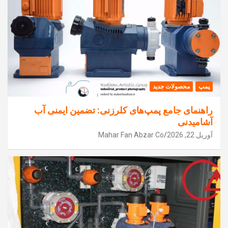
پمپ
محصولات جدید
راهنمای جامع پمپ‌های کلرزنی: تضمین ایمنی آب
آشامیدنی
آوریل 22, 2026
Mahar Fan Abzar Co