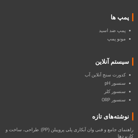
پمپ ها
پمپ ضد اسید
مونو پمپ
سیستم آنلاین
کدورت سنج آنلاین آب
سنسور pH
سنسور کلر
سنسور ORP
نوشته‌های تازه
راهنمای جامع و فنی وان آبکاری پلی پروپیلن (PP): طراحی، ساخت و
کاربردها