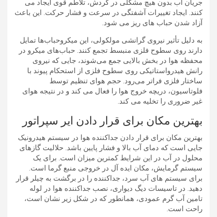
جریان آب بدون هیچ مشکلی در گردش، تلاطم قوی ایجاد می
کنند. ایجاد تغییرات آشفتگی در سرعت و فشار حرکت. این باعث
آزاد شدن حباب های ریز می شود.
به دلیل تأثیر نیروی گرانشی مولکولی، این میکروحباب‌ها تمایل
دارند روی سطوح فلزی منبسط تجمع کنند. حباب‌های میکرو در
محفظه هوا در بخش بالایی جمع می‌شوند، جایی که نیروی
رانش هیدرواستاتیکی روی سطوح فلزی از استحکام پیوند با
ساختار فلزی فراتر می‌رود. حجم هوای تنظیم توسط
فلوتاسیون، دریچه خروج هوا را فعال می کند و در نتیجه هوای
غیر ضروری را تخلیه می کند.
بهترین مکان برای قرار دادن ایر سپراتور
بهترین مکان برای قرار دادن جداکننده هوا در سیستم هیدرونیک
جایی است که دمای آب بالا و فشار پایین باشد. حلالیت گازهای
محلول در آب در این شرایط کمترین میزان است. برای یک
سیستم گرمایش، مکان ایده آل در خروجی منبع گرما است.
برای سیستم های آب سرد، جداکننده را در برگشت به چیلر قرار
دهید. در تاسیسات دیگ دیواری، نصب جداکننده هوا در لوله
تامین آب گرم عمودی، همانطور که در شکل زیر نشان است،
راحت است.