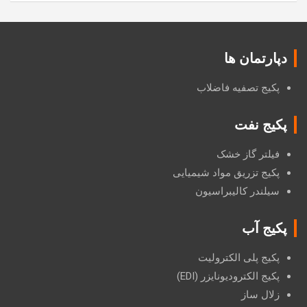
دپارتمان ها
پکیج تصفیه فاضلاب
پکیج نفت
فیلتر گاز خشک
پکیج تزریق مواد شیمیایی
سیلندر کالیبراسیون
پکیج آب
پکیج پلی الکترولیت
پکیج الکترودیونایزر (EDI)
زلال ساز