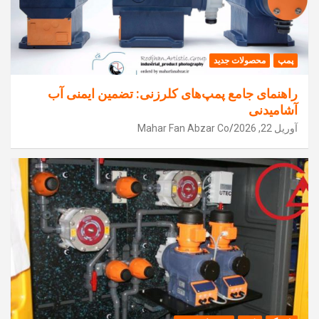
پمپ
محصولات جدید
راهنمای جامع پمپ‌های کلرزنی: تضمین ایمنی آب
آشامیدنی
آوریل 22, 2026
Mahar Fan Abzar Co