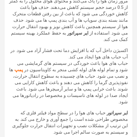
مرور زمان هوا را پاک می‌کنند و محتوای هوای محلول را به کمتر
از 0.5 درصد حجم سیستم کاهش می‌دهند. حذف هوا باعث
کاهش خوردگی می شود که باعث از بین رفتن قطعات متحرک
مانند بسته بندی سوپاپ ها و آب بندی پمپ ها می شود. حذف
هوا از سیستم همچنین باعث کاهش نویز و بهبود انتقال حرارت
می شود. استفاده از
ایر سپراتور
به حفظ عملکرد بهینه سیستم
کمک می کند.
اکسیژن داخل آب که با افزایش دما تحت فشار آزاد می شود. در
آب حباب های هوا ایجاد می کند.
حباب های هوا باعث خوردگی در سیستم های گرمایشی می
شود و تمام لوله های لوله کشی منجر به کاویتاسیون در
پمپ
ها
و نصب می شود. حباب های چسبیده به سطوح انتقال حرارت،
نفوذپذیری گرما را کاهش می دهند و باعث کاهش کارایی می
شوند. باعث خرابی پمپ ها و سایر آرمیچرها می شود. باعث
ایجاد صدا در لوله های تاسیسات و مخصوصا در رادیاتورها می
شود.
ایر سپراتور
حباب های هوا را در سطح مواد فیلتر فلزی که
مخصوص طراحی شده است را جمع آوری و خارج می کند. به
این ترتیب از مشکلات نصب و تجهیزات انتقال حرارت جلوگیری
و سیستم به صورت سالم اجرا می شود.