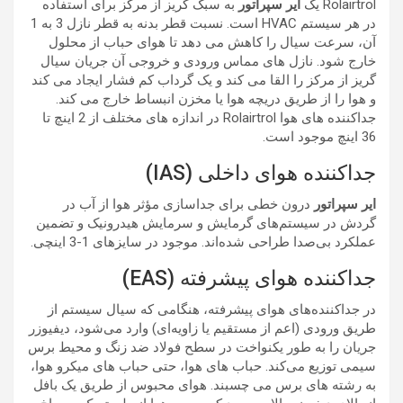
Rolairtrol یک
ایر سپراتور
به سبک گریز از مرکز برای استفاده
در هر سیستم HVAC است. نسبت قطر بدنه به قطر نازل 3 به 1
آن، سرعت سیال را کاهش می دهد تا هوای حباب از محلول
خارج شود. نازل های مماس ورودی و خروجی آن جریان سیال
گریز از مرکز را القا می کند و یک گرداب کم فشار ایجاد می کند
و هوا را از طریق دریچه هوا یا مخزن انبساط خارج می کند.
جداکننده های هوا Rolairtrol در اندازه های مختلف از 2 اینچ تا
36 اینچ موجود است.
جداکننده هوای داخلی (IAS)
ایر سپراتور
درون خطی برای جداسازی مؤثر هوا از آب در
گردش در سیستم‌های گرمایش و سرمایش هیدرونیک و تضمین
عملکرد بی‌صدا طراحی شده‌اند. موجود در سایزهای 1-3 اینچی.
جداکننده هوای پیشرفته (EAS)
در جداکننده‌های هوای پیشرفته، هنگامی که سیال سیستم از
طریق ورودی (اعم از مستقیم یا زاویه‌ای) وارد می‌شود، دیفیوزر
جریان را به طور یکنواخت در سطح فولاد ضد زنگ و محیط برس
سیمی توزیع می‌کند. حباب های هوا، حتی حباب های میکرو هوا،
به رشته های برس می چسبند. هوای محبوس از طریق یک بافل