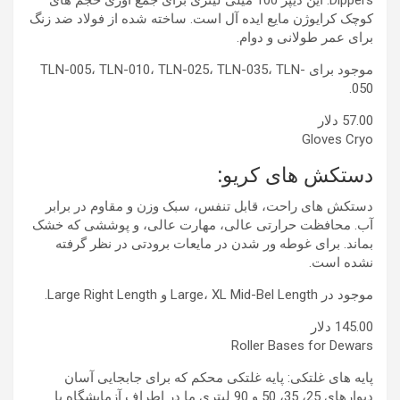
Dippers: این دیپر 100 میلی لیتری برای جمع آوری حجم های
کوچک کرایوژن مایع ایده آل است. ساخته شده از فولاد ضد زنگ
برای عمر طولانی و دوام.
موجود برای TLN-005، TLN-010، TLN-025، TLN-035، TLN-
050.
57.00 دلار
Gloves Cryo
دستکش های کریو:
دستکش های راحت، قابل تنفس، سبک وزن و مقاوم در برابر
آب. محافظت حرارتی عالی، مهارت عالی، و پوششی که خشک
بماند. برای غوطه ور شدن در مایعات برودتی در نظر گرفته
نشده است.
موجود در Large، XL Mid-Bel ​​Length و Large Right Length.
145.00 دلار
Roller Bases for Dewars
پایه های غلتکی: پایه غلتکی محکم که برای جابجایی آسان
دیوارهای 25، 35، 50 و 90 لیتری ما در اطراف آزمایشگاه یا