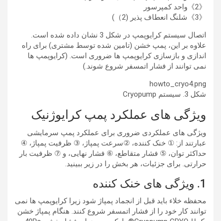
《2》واحد کمپرسور
《3》شلنگ انعطاف پذیر (2）)
اتصال سیستم کرایوپمپ در شکل 3 نشان داده شده است.
علاوه بر این، پمپ خشن (تامین شده توسط مشتری) برای راه
اندازی و بازسازی کرایوپمپ ها ضروری است. (کرایوپمپ ها
نمی توانند از فشار اتمسفر شروع شوند.)
howto_cryo4.png
شکل 3. سیستم Cryopump
ویژگی های عملکرد پمپ کرایوژنیک
ویژگی های عملکردی ضروری برای عملکرد پمپ سرمایشی
عبارتند از: ① خنک کننده، ②سرعت پمپاژ، ③ ظرفیت پمپاژ، ④
حداکثر توان، ⑤ فشار متقاطع، ⑥ فشار نهایی، و ⑦ ظرفیت بار
حرارتی. برای جزئیات، هر بخش را در زیر ببینید.
1. ویژگی های خنک کننده
محفظه خلاء باید قبل از انجماد پمپاژ شود زیرا کرایوپمپ ها نمی
توانند کار خود را از فشار اتمسفر شروع کنند. هنگام پمپاژ خشن