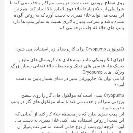
روی سطح برودتی نصب شده در پمپ متراکم و جذب می کند تا
شرایطی از خلاء زیاد تا خلاء فوق العاده بالا ایجاد کند. همچنین
این پمپ می تواند خلاء تمیزی به دست آورد که به روغن آلوده
نشده باشد و سرعت پمپاژ بالاتری نسبت به سایر پمپ ها دارد.
پمپ های خلاء که جلب توجه می کند.
_
تکنولوژی Cryopump برای کاربردهای زیر استفاده می شود!
اجزای الکترونیکی مانند نیمه هادی ها، کریستال های مایع و
دیسک ها، عدسی های عینک و محفظه خلاء فضایی بسیار بزرگ.
ویژگی های Cryopump.
آیا می توان یک جاروبرقی تمیز در دمای بسیار پایین به دست
آورد؟
Cryopump پمپی است که مولکول های گاز را روی سطح
برودتی متراکم و جذب می کند تا تمام مولکول های گاز در پمپ
ذخیره شوند.
این پمپ چیزی ندارد که در محفظه خلاء کار کند. از آنجایی که
این پمپ از روغن استفاده نمی کند، خلاء تمیزی به دست می
آورد. اگرچه این پمپ از نوع جذبی است اما سرعت پمپاژ آن
بالاست. اینها ویژگی های اصلی این پمپ است.