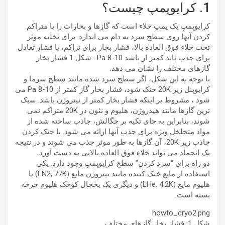
1. کرایوپمپ چیست؟
کرایوپمپ یک پمپ خلاء است که گازها و بخارات را با متراکم
کردن آنها روی سطح سرد به دام می اندازد. برای تخلیه موثر
تحت خلاء فوق العاده بالا، فشار بخار برای تراکم، یا فشار تعادل
برای جذب باید کمتر از باشد 10-8 Pa . شکل 1 فشار بخار
گازهای مختلف را نشان می دهد.
با توجه به این شکل، اگر سطح سرد شده مانند سطح سرما و
کرایوپنل زیر 20K خنک شود، فشار بخار گاز کمتر از 10-8 Pa می
شود ، مشروط بر اینکه فشار بخار کمتر از نیتروژن باشد. سبک
ترین گازها مانند هیدروژن، هلیوم و نئون در 20K متراکم نمی
شوند، بنابراین به جای تکیه بر چگالش، جاذب ساخته شده از
مواد متخلخل ویژه برای جذب آنها ارائه می شود. با خنک کردن
جاذب زیر 20K، آن گازها به طور موثر جذب می شوند و در نتیجه
یک انجماد می تواند خلاء فوق العاده بالایی به دست آورد.
دو راه برای “سرد کردن” سطح کرایوپمپ وجود دارد. یکی
استفاده از مایع خنک کننده مانند نیتروژن مایع (LN2, 77K) یا
هلیوم مایع (LHe, 4.2K) و دیگری یک یخچال کوچک هلیوم چرخه
بسته است.
howto_cryo2.png
شکل 1: فشار بخار گازهای مختلف