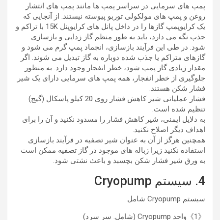
پمپ های سرمایی در سراسر پمپ ها مانند پمپ های انتشار
روغن و پمپ های مولکولی توربو پیوسته نیستند. از آنجایی که
یک کرایوپمپ گازها را در داخل پانل های کرایوپنل 15K با تراکم و
جذب نگه می دارد، باید به طور منظم گاز زدایی و بازسازی
شود. در طی این فرآیند بازسازی، انجماد پمپ گرم می شود و
گازهای متراکم یا جذب شده دوباره به گاز تبدیل می شوند. اگر
مقدار زیادی گاز پمپ شود، خطر انفجار وجود دارد. به منظور
جلوگیری از خطر انفجار، همه پمپ های سرمایی دارای یک شیر
فشار شکن هستند.
فشار عملیاتی شیر کاهش فشار روی 20 کیلو پاسکال (گیج)
تنظیم شده است.
به دلایل ایمنی، شیر کاهش فشار را مسدود نکنید و آن را برای
اهداف دیگر اصلاح نکنید.
همچنین هرگز از آن به عنوان شیر تصفیه در فرآیند بازسازی
استفاده نکنید زیرا زباله های موجود در گاز تصفیه ممکن است
به ورق شیر فشار شکن بچسبد و باعث نشتی شود.
4. سیستم Cryopump
سیستم Cryopump شامل
《1》واحد Cryopump (شامل. سر سرد)