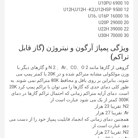
10 U10PU 6900
12 U12H,U12H -K2,U12HSP 9500
16 U16، U16P 16000
20 U20P 29000
22 U22H 39000
30 U30H 70000
ویژگی پمپاژ آرگون و نیتروژن (گاز قابل
تراکم)
گروهی از گازها مانند N 2 、Ar、CO、O 2 و گازهای دیگر با
وزن مولکولی مشابه متراکم شده و در 20K یا کمتر پمپ می
شوند، بنابراین بر روی بافل و محافظ 80K متراکم نمی شوند. به
طور کلی دمای حدی که گازها را می توان با تراکم پمپ کرد 20K
است. دمای آرایه متراکم زمانی که احتمال تراکم گازها در دمای
300K کمتر از یک می شود عبارت است از:
N2: تقریبا 23 هزار
Ar: تقریبا 27 هزار
همچنین دمای زمانی که انجماد قابلیت پمپاژ خود را از دست می
دهد عبارت است از:
N2: تقریبا 27 هزار