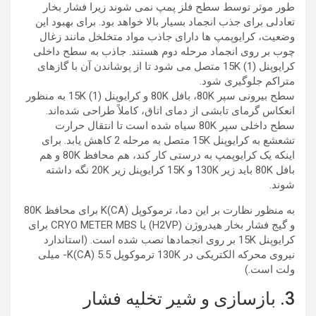
طور موثر توسط سطح فلز پمپ نمی شوند زیرا فشار بخار
تعادلی برای جذب انجماد بسیار بالا خواهد بود. برای بهبود این
وضعیت، کرایوپمپ ها دارای جاذب مواد متخلخل مانند زغال
چوب بر روی انجماد مرحله دوم هستند. جاذب به سطح داخلی
کرایوپنل 15K (1) متصل می شود تا از پوشاندن آن با گازهای
متراکم جلوگیری شود.
سطح بیرونی سپر 80K، بافل 80K و کرایوپنل 15K (1) به منظور
انعکاس گرمای تابشی از دمای اتاق، کاملاً طراحی شده‌اند.
سطح داخلی سپر 80K سیاه شده است تا انتقال حرارت
تشعشع به کرایوپنل 15K متصل به مرحله 2 کاهش یابد. برای
اینکه یک کرایوپمپ به درستی کار کند، هم محافظ 80K و هم
بافل 80K باید زیر 130K و 15K کرایوپنل زیر 20K نگه داشته
شوند.
به منظور نظارت بر این دما، ترموکوپل K(CA) برای محافظ 80K
و گیج فشار بخار هیدروژن (H2VP) یا CRYO METER MBS برای
کرایوپنل 15K بر روی انجمادها نصب شده است. (استاندارد
نیروی محرکه الکتریکی در 130K ترموکوپل K(CA) 5.5- میلی
ولت است.)
3. بازسازی و شیر تخلیه فشار