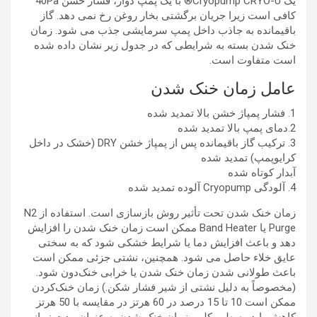
یک Cryopump CRYO-U® با یک پمپ دوار، فشار خشن 40Pa
کافی است زیرا جریان برگشتی بخار روغن رخ نمی دهد. گاز
باقیمانده به جاذب داخل پمپ سرمایشی جذب می شود. زمان
خنک شدن بسته به شرایطی که در جدول زیر نشان داده شده
است متفاوت است.
عامل زمان خنک شدن
1. فشار پمپاژ خشن بالا تمدید شده
2.دمای پمپ بالا تمدید شده
3. ترکیب گاز باقیمانده پس از پمپاژ خشن DRY (خشک در داخل
کرایوپمپ) تمدید شده
آبدار کوتاه شده
4. آلودگی Cryopump آلوده تمدید شده
زمان خنک شدن تحت تأثیر روش بازسازی است. استفاده از N2
Purge یا Band Heater ممکن است زمان خنک شدن را افزایش
دهد و باعث افزایش دما یا شرایط خشکی شود که به سختی
عایق خلاء حاصل می شود. همچنین، نشتی جزئی ممکن است
باعث طولانی شدن زمان خنک شدن یا خرابی خنک‌دون شود.
(مخصوصاً به دلیل نشتی از شیر فشار شکن.) زمان خنک‌کردن
ممکن است 10 تا 15 درصد در 60 هرتز در مقایسه با 50 هرتز