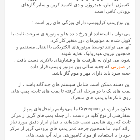
اکسیژن، اتیلن، هیدروژن و دی اکسید کربن و سایر گازهای
برودتی کافی است.
این نوع پمپ کرایوپمپ دارای ویژگی های زیر است :
می توان با استفاده از چرخ دنده ها و موتورهای سرعت ثابت یا
کوپل شده به موتورهای دور متغیر کار کرد.
آنها می توانند توسط موتورهای الکتریکی با انتقال مستقیم و
همچنین نیروی هیدرولیک تغذیه شوند.
شود، می توان به ظرفیت ها و فشارهای بالاتری دست یافت .
در
صورتی
که جعبه سالی بین موتور و پمپ قرار داده
جعبه سرد باید دارای مهر و موم گاز باشد.
این دسته ممکن است شامل سیستم های چندگانه باشد ، از
پمپ های یک یا دو مرحله ای گرفته تا پمپ های ثابت، پمپ های
روی تانکرها و پمپ های متحرک.
علاوه بر این، در Cryospain ما می‌توانیم راه‌حل‌های پمپاژ
سفارشی از نوع کلید در دست ، از جمله پمپ‌های گریز از مرکز
ثابت که روی شاسی نصب شده‌اند، با تمام ابزار دقیق مورد نیاز
ارائه کنیم. ما همچنین چرخه عمر پمپ های برودتی گریز از مرکز
خود را با استفاده از مواد کامپوزیتی برای آب بندی های