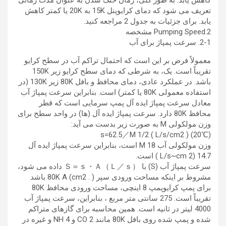
کاهش یابد. به طور کلی، زمان خنک شدن به عنوان مدت زمانی
تعریف می شود که دمای کرایوپنل 15K به 20K یا کمتر کاهش
یابد. برای جزئیات به جدول 2 مراجعه کنید.
2.Pumping Speed ​​مشخصه
2-1. سرعت پمپاژ برای آب
معمولاً فرض بر این است که احتمال تراکم آب در سطح کرایو
تقریباً است. یک، به شرطی که دمای سطح کرایو زیر 150K
باشد. در عملکرد عادی، دمای محافظ و بافل 80K زیر 130K (در
استفاده معمولی 80K یا کمتر) است. بنابراین سرعت پمپاژ آب
معادل سرعت پمپاژ ایده آل پمپ سرمایی است که قطر
محافظ 80K دارد. سرعت پمپاژ ایده آل (ها) در واحد سطح برای
وزن مولکولی M به صورت زیر بدست می آید:
s=62.5／M 1/2 ( L/s/cm2 ) (20℃)
وزن مولکولی آب M 18 است، بنابراین سرعت پمپاژ ایده آل
14.7 (L/s~cm 2 ) است.
سرعت پمپاژ آب (S) با Ｓ＝ｓ・Ａ（Ｌ／ｓ） داده می شود،
مشروط بر اینکه مساحت ورودی سپر 80K A (cm2 . ) باشد
برای پمپ کرایوپمپ 8 اینچی، مساحت ورودی محافظ 80K
تقریباً است. 275 سانتی متر مربع ، بنابراین، سرعت پمپاژ آب
4000 لیتر در ثانیه است. همین محاسبه برای گازهای متراکم
شده و پمپ شده روی بافل 80K مانند CO 2 و NH 4 و غیره در