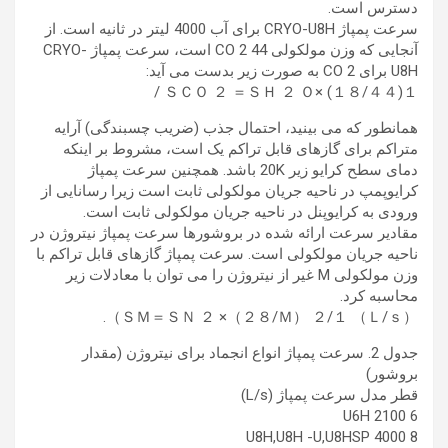
دسترس است.
سرعت پمپاژ CRYO-U8H برای آب 4000 لیتر در ثانیه است. از
آنجایی که وزن مولکولی CO 2 44 است، سرعت پمپاژ CRYO-
U8H برای CO 2 به صورت زیر بدست می آید:
ＳＣＯ ２ ＝ＳＨ ２ Ｏ× (１８/４４)１ /
همانطور که می بینید، احتمال جذب (ضریب چسبندگی) آرایه
متراکم برای گازهای قابل تراکم یک است، مشروط بر اینکه
دمای سطح کرایو زیر 20K باشد. همچنین سرعت پمپاژ
کرایوپمپ در ناحیه جریان مولکولی ثابت است زیرا رسانایی از
ورودی به کرایوپنل در ناحیه جریان مولکولی ثابت است.
مقادیر سرعت ارائه شده در بروشورها سرعت پمپاژ نیتروژن در
ناحیه جریان مولکولی است. سرعت پمپاژ گازهای قابل تراکم با
وزن مولکولی M غیر از نیتروژن را می توان با معادلات زیر
محاسبه کرد.
ＳＭ＝ＳＮ ２ ×（２８/Ｍ） ２/１ （Ｌ/ｓ））.
جدول 2. سرعت پمپاژ انواع انجماد برای نیتروژن (مقدار
بروشور)
قطر مدل سرعت پمپاژ (L/s)
6 U6H 2100
8 U8H,U8H -U,U8HSP 4000