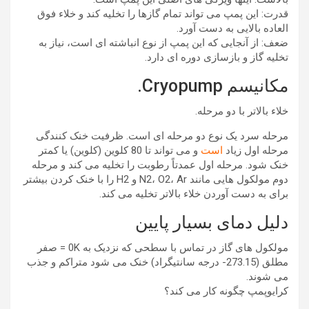
قدرت: این پمپ می تواند تمام گازها را تخلیه کند و خلاء فوق
العاده بالایی به دست آورد.
ضعف: از آنجایی که این پمپ از نوع انباشته ای است، نیاز به
تخلیه گاز و بازسازی دوره ای دارد.
مکانیسم Cryopump.
خلاء بالاتر با دو مرحله.
مرحله سرد یک نوع دو مرحله ای است. ظرفیت خنک کنندگی
مرحله اول زیاد
است
و می تواند تا 80 کلوین (کلوین) یا کمتر
خنک شود. مرحله اول عمدتاً رطوبت را تخلیه می کند و مرحله
دوم مولکول هایی مانند N2، O2، Ar و H2 را با خنک کردن بیشتر
برای به دست آوردن خلاء بالاتر تخلیه می کند.
دلیل دمای بسیار پایین
مولکول های گاز در تماس با سطحی که نزدیک به 0K = صفر
مطلق (273.15- درجه سانتیگراد) خنک می شود متراکم و جذب
می شوند.
کرایوپمپ چگونه کار می کند؟