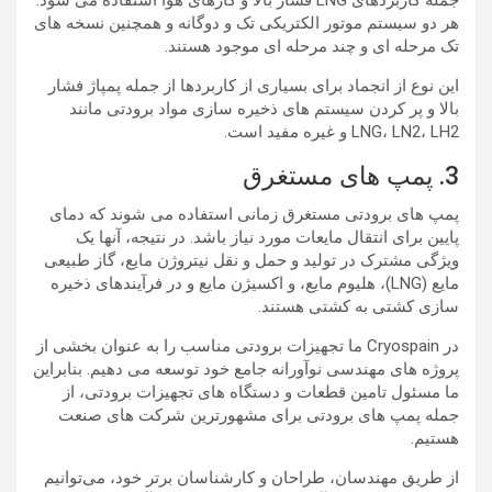
جمله کاربردهای LNG فشار بالا و گازهای هوا استفاده می شود.
هر دو سیستم موتور الکتریکی تک و دوگانه و همچنین نسخه های
تک مرحله ای و چند مرحله ای موجود هستند.
این نوع از انجماد برای بسیاری از کاربردها از جمله پمپاژ فشار
بالا و پر کردن سیستم های ذخیره سازی مواد برودتی مانند
LNG، LN2، LH2 و غیره مفید است.
3. پمپ های مستغرق
پمپ های برودتی مستغرق زمانی استفاده می شوند که دمای
پایین برای انتقال مایعات مورد نیاز باشد. در نتیجه، آنها یک
ویژگی مشترک در تولید و حمل و نقل نیتروژن مایع، گاز طبیعی
مایع (LNG)، هلیوم مایع، و اکسیژن مایع و در فرآیندهای ذخیره
سازی کشتی به کشتی هستند.
در Cryospain ما تجهیزات برودتی مناسب را به عنوان بخشی از
پروژه های مهندسی نوآورانه جامع خود توسعه می دهیم. بنابراین
ما مسئول تامین قطعات و دستگاه های تجهیزات برودتی، از
جمله پمپ های برودتی برای مشهورترین شرکت های صنعت
هستیم.
از طریق مهندسان، طراحان و کارشناسان برتر خود، می‌توانیم