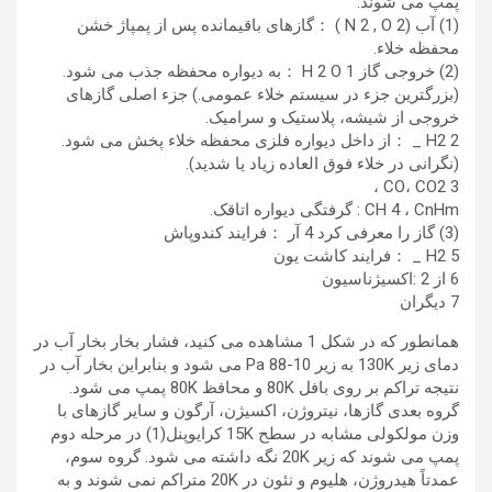
پمپ می شوند.
(1) آب (N 2 , O 2 ) ：گازهای باقیمانده پس از پمپاژ خشن
محفظه خلاء.
(2) خروجی گاز 1 H 2 O ：به دیواره محفظه جذب می شود.
(بزرگترین جزء در سیستم خلاء عمومی.) جزء اصلی گازهای
خروجی از شیشه، پلاستیک و سرامیک.
2 H2 _ ：از داخل دیواره فلزی محفظه خلاء پخش می شود.
(نگرانی در خلاء فوق العاده زیاد یا شدید).
3 CO، CO2 ،
CH 4 ، CnHm : گرفتگی دیواره اتاقک.
(3) گاز را معرفی کرد 4 آر ：فرایند کندوپاش
5 H2 _ ：فرایند کاشت یون
6 از 2 :اکسیژناسیون
7 دیگران
همانطور که در شکل 1 مشاهده می کنید، فشار بخار بخار آب در
دمای زیر 130K به زیر 10-88 Pa می شود و بنابراین بخار آب در
نتیجه تراکم بر روی بافل 80K و محافظ 80K پمپ می شود.
گروه بعدی گازها، نیتروژن، اکسیژن، آرگون و سایر گازهای با
وزن مولکولی مشابه در سطح 15K کرایوپنل(1) در مرحله دوم
پمپ می شوند که زیر 20K نگه داشته می شود. گروه سوم،
عمدتاً هیدروژن، هلیوم و نئون در 20K متراکم نمی شوند و به