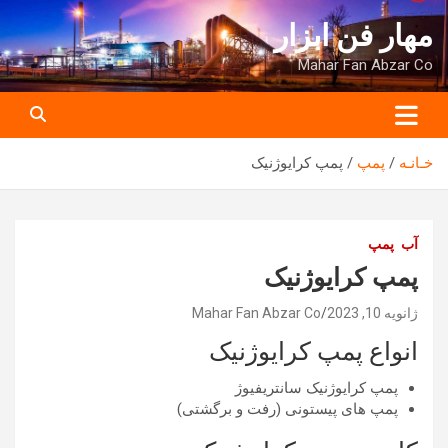
ه
مهار فن ابزار
حتوا
روید
Mahar Fan Abzar Co
خـانـه
پمپ
پمپ کرایوژنیک
آب
پمپ
پمپ کرایوژنیک
ژانویه 10, 2023
Mahar Fan Abzar Co
انواع پمپ کرایوژنیک
پمپ کرایوژنیک سانتریفیوژ
پمپ های پیستونی (رفت و برگشتی)