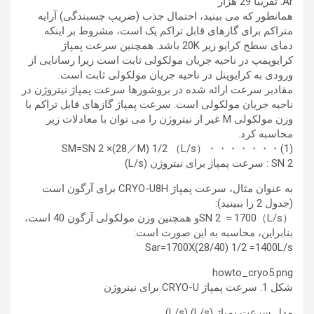
Ar: تقریبا 29 هزار
همانطور که می بینید، احتمال جذب (ضریب چسبندگی) آرایه
متراکم برای گازهای قابل تراکم یک است، مشروط بر اینکه
دمای سطح کرایو زیر 20K باشد. همچنین سرعت پمپاژ
کرایوپمپ در ناحیه جریان مولکولی ثابت است زیرا رسانایی از
ورودی به کرایوپنل در ناحیه جریان مولکولی ثابت است.
مقادیر سرعت ارائه شده در بروشورها سرعت پمپاژ نیتروژن در
ناحیه جریان مولکولی است. سرعت پمپاژ گازهای قابل تراکم با
وزن مولکولی M غیر از نیتروژن را می توان با معادلات زیر
محاسبه کرد.
SM=SN 2 ×(28／M) 1/2 （L/s）・・・・・・・(1)
SN 2 : سرعت پمپاژ برای نیتروژن (L/s)
به عنوان مثال، سرعت پمپاژ CRYO-U8H برای آرگون است
(جدول 2 را ببینید):
SN 2 ＝1700（L/s）و همچنین وزن مولکولی آرگون 40 است،
بنابراین، محاسبه به این صورت است:
Sar=1700X(28/40) 1/2 =1400L/s
howto_cryo5.png
شکل 1. سرعت پمپاژ CRYO-U برای نیتروژن
مدل سرعت پمپاژ (L/s) (L/s)