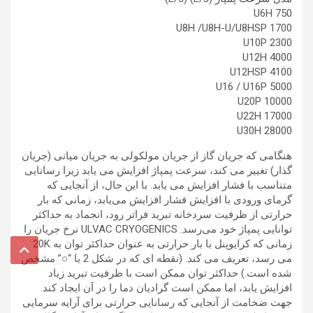
U6H 750
U8H /U8H-U/U8HSP 1700
U10P 2300
U12H 4000
U12HSP 4100
U16 / U16P 5000
U20P 10000
U22H 17000
U30H 28000
هنگامی که جریان گاز از جریان مولکولی به جریان میانی (جریان
گذار) تغییر می کند، سرعت پمپاژ افزایش می یابد زیرا رسانایی
متناسب با فشار افزایش می یابد. با این حال، از آنجایی که
گرمای ورودی با افزایش فشار افزایش می‌یابد، زمانی که بار
حرارتی از ظرفیت سردخانه تبرید فراتر رود، انجماد به حداکثر
توانایی پمپاژ خود می‌رسد. ULVAC CRYOGENICS نرخ جریان را
زمانی که کرایوپنل با بار حرارتی به عنوان حداکثر توان به 20K
می رسد، تعریف می کند. (نقطه ای که در شکل 2 با “○” مشخص
شده است.) حداکثر توان ممکن است با ظرفیت تبرید زیاد
افزایش یابد، اما ممکن است گرادیان دما را در آن ایجاد کند.
جهت ضخامت از آنجایی که رسانایی حرارتی برای آرایه سرمایی