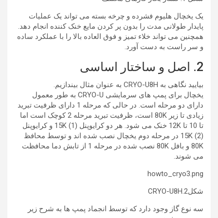
یک یخچال هلیوم فشرده و چرخه بسته می تواند یک عملیات
پایدار طولانی مدت را بدون پر کردن مایع خنک کننده انجام دهد.
همچنین می تواند خلاء تمیز و فوق العاده بالا را با عملکرد ساده
و سر راست به دست آورد.
2. اصل و ساختار اساسی
بیایید نگاهی به CRYO-U8H به عنوان مثال بیندازیم.
یخچال برای پمپ های سرمایشی CRYO-U به طور معمول
دارای دو مرحله است. در حالی که مرحله 1 دارای ظرفیت تبرید
زیادی تا زیر 80K است، ظرفیت تبرید مرحله 2 کوچک است اما
تا 10 تا 12K خنک می شود. هر دو کرایوپنل 15K (1) و کرایوپنل
15K (2) در مرحله دوم یخچال نصب شده اند و توسط محافظ
80K و بافل 80K نصب شده در مرحله 1 از تابش دما محافظت
می شوند.
howto_cryo3.png
شکل2.CRYO-U8H
سه نوع گاز وجود دارد که توسط انجماد پمپ ها به شرح زیر