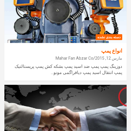
دسته بندی نشده
انواع پمپ
مارس 12, 2015
Mahar Fan Abzar Co
دوزینگ پمپ پمپ ضد اسید پمپ بشکه کش پمپ پریستالتیک
پمپ انتقال اسید پمپ دیافراگمی مونو…