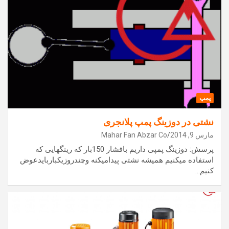
پمپ
نشتی در دوزینگ پمپ پلانجری
مارس 9, 2014
Mahar Fan Abzar Co
پرسش: دوزینگ پمپی داریم بافشار 150بار که رینگهایی که
استفاده میکنیم همیشه نشتی پیدامیکنه وچندروزیکباربایدعوض
کنیم…