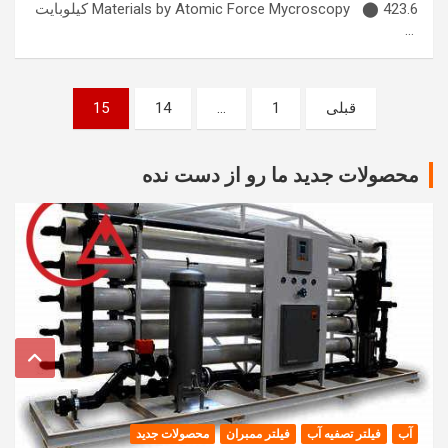
Materials by Atomic Force Mycroscopy ⬤ 423.6 کیلوبایت
…
صفحه‌بندی
قبلی
1
…
14
15
نوشته‌ها
محصولات جدید ما رو از دست نده
آب
فیلتر تصفیه آب
فیلتر ممبران
محصولات جدید