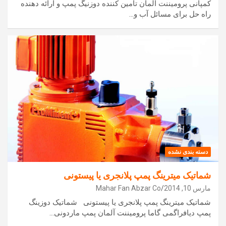
کمپانی پرومیننت آلمان تامین کننده دوزنیگ پمپ و ارائه دهنده
راه حل برای مسائل آب و…
دسته بندی نشده
شماتیک میترینگ پمپ پلانجری یا پیستونی
مارس 10, 2014
Mahar Fan Abzar Co
شماتیک میترینگ پمپ پلانجری یا پیستونی شماتیک دوزینگ
پمپ دیافراگمی گاما پرومیننت آلمان پمپ ماردونی…