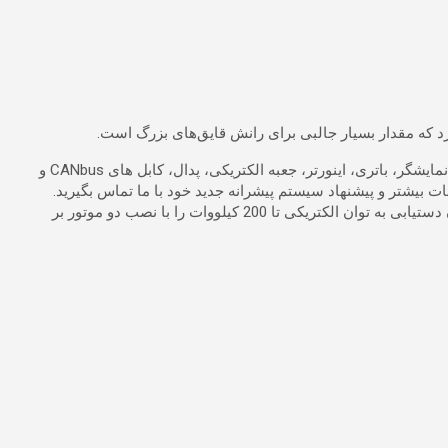
می توان به عنوان یک قطعه مستقل خریداری کرد، یا حتی بهتر از آن را می توان با مجموعه کامل لوازم جانبی (واحد مدیریت با نمایشگر، باتری، اینورتر، جعبه الکتریکی، پدال، کابل های CANbus و
ات بیشتر و پیشنهاد سیستم پیشرانه جدید خود با ما تماس بگیرید.
Transfluid مورد استفاده برای راه حل های هیبریدی را ادغام می کند و امکان دستیابی به توان الکتریکی تا 200 کیلووات را با نصب دو موتور بر