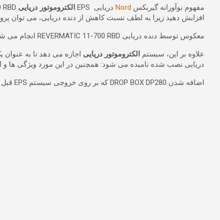
مفهوم نوآورانه گیربکس
Nord
دریایی EPS
الکتروموتور دریایی
افزایش دهید زیرا به لطف نسبت کاهش از دنده دریایی، می توان پروانه قایق را تا
معکوس توسط دنده دریایی REVERMATIC 11-700 RBD انجام می شود و قطعات الکتریکی را از پیک های جریان گذرا حفظ می کند.
علاوه بر این،
سیستم
الکتروموتور دریایی
دریایی نصب شده نامیده می شود: همچنین در این مورد ویژگی ها و ا
اضافه شدن DROP BOX DP280 که بر روی خروجی سیستم EPS قبل از PTI نصب شده است، نسبت دنده های اضافی را فراهم می کند و موتور الکتریکی را بهینه می کند.