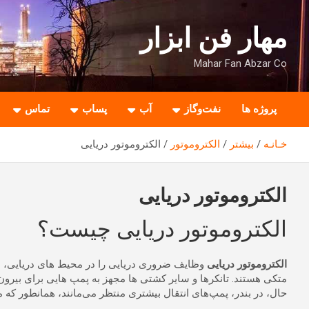
ه
حتوا
مهار فن ابزار
روید
Mahar Fan Abzar Co
پروژه ها
نفت‌وگاز
آب
پساب
تماس
خـانـه
بیشتر
الکتروموتور
الکتروموتور دریایی
الکتروموتور دریایی
الکتروموتور دریایی چیست؟
الکتروموتور دریایی
وظایف ضروری دریایی را در محیط های دریایی، سا
متکی هستند.
تانکرها و سایر کشتی ها مجهز به پمپ هایی برای بیرون 
حال، در بندر، پمپ‌های انتقال بیشتری منتظر می‌مانند، همانطور که م