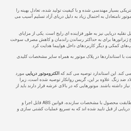
ریکی بسیار مهندسی شده و با کیفیت تولید شده، تعادل بهینه را
ور نامتعادل به احتمال زیاد به دلیل دریای آزاد تسلیم آسیب می
قلیه دریایی نیز به طور فزاینده ای رایج است. یکی از مزایای
نواع ژنراتورها برای به حداکثر رساندن راندمان و کاهش مصرف سوخت
‌های کمکی و دیگر کاربردهای داخل هواپیما هدایت کرد.
ت با استانداردها در پلاک موتور به همراه سایر مشخصات کلیدی
الکتروموتور دریایی
مورد
 ضد زنگ. علاوه بر این، گریس روانکار توصیه شده است، زیرا
داشته باشند. موتورهایی که در بالای عرشه قرار دارند باید از
علاوه بر این، اداره حمل و نقل آمریکا (ABS) از طرف گارد ساحلی ایالات متحده (USCG) بازبینی ها را انجام می دهد و پس از اینکه مهندسان مطابقت محصول با مشخصات سازنده، قوانین ABS قابل اجرا و
ایید نوع USCG را صادر می کند. محصولات با رتبه ABS برای کاربردهای حمل و نقل دریایی از قبل تایید شده اند که به تسریع عملیات کشتی سازی و