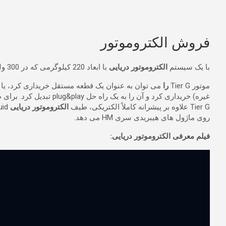
فروش الکتروموتور
با یک سیستم
الکتروموتور دریایی
با ابعاد 220 کیلوگرمی که در 300 ولت dc نیرو می‌گیرد، می‌توان گشتاور 2750 نیوتن‌متر را روی PTI بدست آورد که مقدار بسیار جالبی برای رانش قایق‌های بزرگ است.
موتور Tier G
را
غیره) خریداری کرد و آن را به یک راه حل plug&play تبدیل کرد. برای طراحی مجدد یک کشتی و قایق موجود یا تصور یک کشتی جدید.
Tier G علاوه بر پیشرانه کاملاً الکتریکی، طیف
الکتروموتور دریایی
روی ماژول های هیبریدی سری HM می دهد.
فیلم معرفی الکتروموتور دریایی: