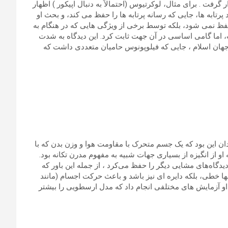
. برای مثال، لوکرتیوس (احتمالاً به دنبال اپیکور ) اظهار
ه ها، جایی که رسانه پرتابه ها را حفظ می کند، و بحث او
ظ نمی شود، بلکه توسط برخی از ویژگی هایی که در هنگام به
، اما گامی اساسی در آن جهت ثابت کرد. این دیدگاه به شدت
نماند جهان اسلام ، جایی که فیلوپونوس حامیان متعددی داشت که
دان این بود که یک جسم متحرک با مقاومت هوا و وزن بدن که با
و از انگیزه از بسیاری جهات شبیه به مفهوم مدرن تکانه بود.
دگاه‌های مشایی دیگر را حفظ می‌کرد ، از جمله این باور که
ا خطی، بلکه دایره ای نیز باشد و باعث حرکت اجسام (مانند
 (1316-1390) و ماشین حساب های آکسفورد دنبال شد. او آزمایش های مختلفی انجام داد که مدل ارسطویی را بیشتر