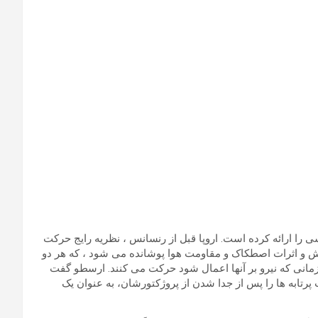
ه کشورهای متخاصم (475-221 قبل از میلاد) – اولین توصیف اینرسی را ارائه کرده است. اروپا قبل از رنسانس ، نظریه رایج حرکت
فیزیکی اغلب توسط گرانش و اثرات اصطکاک و مقاومت هوا پوشانده می شود ، که هر دو
مانی که نیرو بر آنها اعمال شود حرکت می کنند. ارسطو گفت
رتابه ها را پس از جدا شدن از پروژکتورشان، به عنوان یک