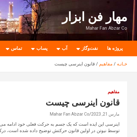
ه
حتوا
مهار فن ابزار
روید
Mahar Fan Abzar Co
پروژه ها
نفت‌وگاز
آب
پساب
تماس
خـانـه
مفاهیم
قانون اینرسی چیست
مفاهیم
قانون اینرسی چیست
مارس 21, 2023
Mahar Fan Abzar Co
اینرسی این ایده است که یک جسم به حرکت فعلی خود ادامه می د
توسط نیوتن در اولین قانون حرکتش توضیح داده شده است، درک