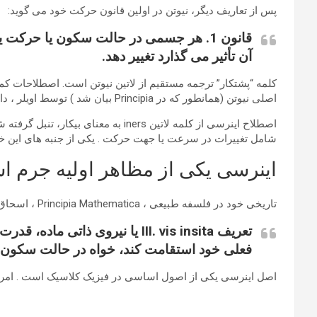
پس از تعاریف دیگر، نیوتن در اولین قانون حرکت خود می گوید:
قانون 1. هر جسمی در حالت سکون یا حر
آن تأثیر می گذارد تغییر دهد.
کلمه “پشتکار” ترجمه مستقیم از لاتین نیوتن است. اصطلاحات کم‌
اصلی نیوتن (همانطور که در Principia بیان شد ) توسط اویلر ، دالامبر و دیگر دکارتی ها به وجود آمده است .
اصطلاح اینرسی از کلمه لاتین ners
شامل تغییرات در سرعت یا جهت حرکت . یکی از جنبه های این خ
اینرسی یکی از مظاهر اولیه جرم 
تاریخی خود در فلسفه طبیعی ، Principia Mathematica ، اسحاق نیوتن اینرسی را به عنوان یک نیرو تعریف کرد:
تعریف III. vis insita یا نیر
فعلی خود استقامت کند، خواه در حالت سکون 
اصل اینرسی یکی از اصول اساسی در فیزیک کلاسیک است . امروزه