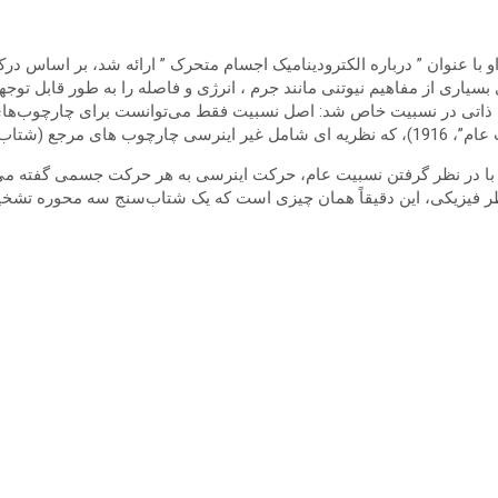
برت انیشتین نظریه نسبیت خاص ، همانطور که در مقاله 1905 او با عنوان ” درباره الکترودینامیک اجسام مت
سیاری از مفاهیم نیوتنی مانند جرم ، انرژی و فاصله را به طور قابل توجهی
ودیت ذاتی در نسبیت خاص شد: اصل نسبیت فقط می‌توانست برای چارچوب‌ها
ته) ارائه کرد.
 با در نظر گرفتن نسبیت عام، حرکت اینرسی به هر حرکت جسمی گفته می‌
ز نظر فیزیکی، این دقیقاً همان چیزی است که یک شتاب‌سنج سه محوره تشخ