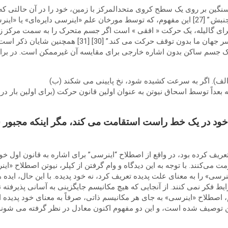
نگین بر روی یک سطح کروی متحدالمرکز با زمین، خود را در آن حالتی که
سمت غرب قرار گیرد، خود را در این حالت حفظ خواهد کرد. آن جنبش.” [27] این مفهوم، که توسط مورخ
رسی مستطیلی نیوتن است، اما از آن متمایز است. [28] [29] برای گالیله، یک حرکت « افقی » است اگر جسم م
(الف). اگر به سرعت کشیده شود، نخ پایینی می شکند (ب)
 در یک خط راست استقامت می کند، مگر اینکه مجبور شود
تعریف کرده بود، در واقع از اصطلاح “اینرسی” برای اشاره به قانون اول خو
 می‌کنند. با توجه به این دیدگاه و وام گرفتن از کپلر، نیوتن اصطلاح «ای
سی» را به معنای علت پدیده تعریف کرد، نه خود پدیده. با این حال، ایده ه
شرایط فکر نمی کنند. از آنجایی که هیچ مکانیسم جایگزینی به آسانی پذیر
 اصطلاح «اینرسی» به جای هر مکانیسم ذاتی، صرفاً به معنای خود پدیده ا
 توصیف شده است، و این دو مفهوم اکنون معادل در نظر گرفته می شوند