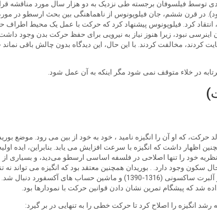
وسط فیلسوفان برجسته طی نزدیک به دو هزار سال مورد مناقشه قرار گرفت 
ر قرن ششم، جان فیلوپونوس از ناهماهنگی بین بحث ارسطو در مورد پرتاب
نتقاد کرد. فیلوپونوس پیشنهاد کرد که حرکت با عمل یک محیط اطراف حف
اینرسی نبود، زیرا هنوز نیاز به نیرویی برای حفظ حرکت بدن وجود داشت
ارسطو حمایت کردند، مخالفت کردند. با این حال، این دیدگاه بدون چالش باقی 
پرتابه در خلاء متوقف نمی شود مگر اینکه به آن عمل شود.
ت)
 حرکت، که او آن را انگیزه نامید ، خود به خود از بین می رود. موضع بوری
اظهار داشت که انگیزه با سرعت افزایش می یابد. بنابراین، ایده اولیه ا
ظریه خود را تنها اصلاحی در فلسفه اساسی ارسطو می‌دید، و بسیاری از دی
کون وجود دارد. . بوریدان همچنین معتقد بود که انگیزه می تواند نه تنه
اجرام آسمانی) در یک دایره شود. نظریه بوریدان توسط شاگرد او آلبرت ساکسونی
ه رشد انگیزه را اصلاح کرد تا حرکت خطی را به تنهایی در بر گیرد: