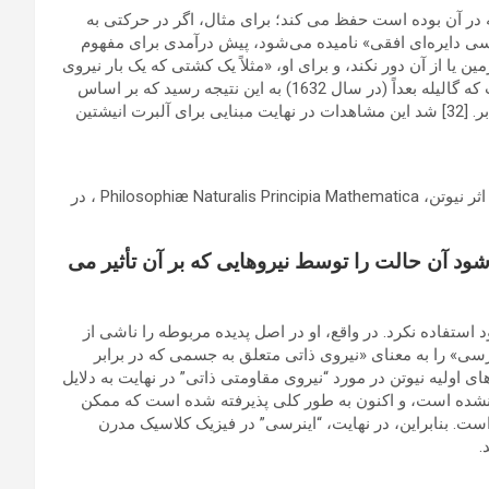
 در آن بوده است حفظ می کند؛ برای مثال، اگر در حرکتی به
ان علم «اینرسی دایره‌ای» یا «اینرسی دایره‌ای افقی» نامیده می‌شود، پیش درآمدی برای مفهوم
تحرک را به سمت مرکز زمین یا از آن دور نکند، و برای او، «مثلاً یک کشتی که یک بار نیروی
محرکه‌ای دریافت کرده است. دریای آرام، به طور مداوم در سراسر جهان ما بدون توقف حرکت می کند.” [30] [31] همچنین شایان ذکر است که گالیله بعداً (در سال 1632) به این نتیجه رسید که بر اساس
این فرض اولیه اینرسی، تشخیص تفاوت بین یک جسم متحرک و یک جسم ساکن بدون اشاره خارجی برای مقایسه آن غیرممکن است. در برابر. [32] شد این مشاهدات در نهایت مبنایی برای آلبرت انیشتین
او پالایش، اصلاح و مدون شد مفاهیم اینرسی در نوشته‌های گالیله بعداً توسط اسحاق نیوتن به عنوان اولین قانون حرکت (برای اولین بار در اثر نیوتن، Philosophiæ Naturalis Principia Mathematica ، در
 آن حالت را توسط نیروهایی که بر آن تأثیر می
د استفاده نکرد. در واقع، او در اصل پدیده مربوطه را ناشی از
نرسی» را به معنای «نیروی ذاتی متعلق به جسمی که در برابر
ای اولیه نیوتن در مورد “نیروی مقاومتی ذاتی” در نهایت به دلایل
فته نشده است، و اکنون به طور کلی پذیرفته شده است که ممکن
ست. بنابراین، در نهایت، “اینرسی” در فیزیک کلاسیک مدرن
.