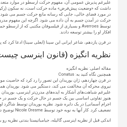
علیرغم پذیرش عمومی آن، مفهوم حرکت ارسطو در موارد متعددی ت
داشت که «وضعیت پیش‌فرض» ماده حرکت است، نه سکون (رکود). د
در مورد فضای خالی، جایی که رسانه مانع حرکت جسم می شود، ا
حرکت در آمدن جسم به آن داده می شود. اگرچه این مفهوم مدرن 
توسط Averroes و بسیاری از فیلسوفان مکتبی که از 
افکار او را بیشتر توسعه دادند.
در قرن یازدهم، شاعر ایرانی ابن سینا (ابعلی سینا) ادعا کرد که 
نظریه انگیزه (قانون اینرسی چیس
مقاله اصلی: نظریه انگیزه
همچنین نگاه کنید به: Conatus
در قرن چهاردهم، ژان بوریدان این تصور را رد کرد که خاصیت مولد
نیروی محرکه آن مخالفت می کند، دستگیر می شود. بوریدان همچنین 
علیرغم شباهت‌های آشکار به ایده‌های مدرن‌تر اینرسی، بوریدان ن
هنوز تفاوتی اساسی بین یک جسم در حال حرکت و یک جسم در حال س
تضعیف کرد. کار آنها به نوبه خود توسط Nicole Oresme توضیح داده شد که پیشگام تمرین نشان دادن قوانین حرکت با نمودارها بود.
اندکی قبل از نظریه اینرسی گالیله، جیامباتیستا بندتی نظریه رو ب