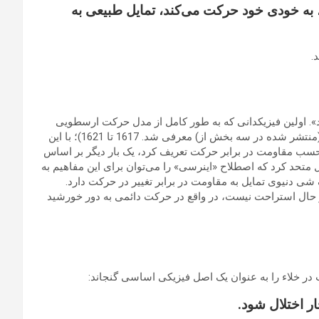
، به خودی خود حرکت می‌کند، تمایل طبیعی به
. اولین فیزیکدانی که به طور کامل از مدل حرکت ارسطویی
جدا شد، آیزاک بیکمن در سال 1614 بود. اصطلاح «اینرسی» برای اولین بار توسط یوهانس کپلر در Epitome Astronomiae Copernicanae (منتشر شده در سه بخش از) معرفی شد. 1617 تا 1621)؛ با این
 بر حسب مقاومت در برابر حرکت تعریف کرد، یک بار دیگر بر اساس
متحد کرد که اصطلاح «اینرسی» را می‌توان برای این مفاهیم به
 که ارسطو برای “حرکات در فضای خالی” فرموله کرد. [25] شامل این است که یک شی دنیوی تمایل به مقاومت در برابر تغییر در حرکت دارد.
ر حال استراحت نیست، در واقع در حرکت دائمی به دور خورشید
در خلاء را به عنوان یک اصل فیزیکی اساسی گنجاند:
 اختلال شود.