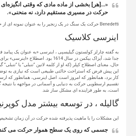
«…[هر] بخشی از ماده مادی که وقتی انگیزه‌ای 
حرکت در مسیری مستقیم دارد، نه منحنی».
Benedetti حرکت یک سنگ در یک زنجیر را به عنوان نمونه ای از حرکت خطی ذاتی اجسام، که به حرکت دایره ای وادار می شود، ذکر می کند.
اینرسی کلاسیک
به گفته چارلز کولستون گیلیسپی ، اینرسی «به عنوان یک پیامد ف
حال، معنای اصطلاح کپلر (که او از کلمه لاتین “تنبلی” یا “تنبلی
این پیش فرض که استراحت حالتی طبیعی است که نیازی به توضیح ن
تقسیم ارسطویی حرکت به دنیایی و آسمانی در مواجهه با نتیجه 
است، به طور فزاینده ای مشکل ساز شد.
گالیله ، در توسعه بیشتر مدل کوپر
این مشکلات را با ماهیت پذیرفته شده حرکت در آن زمان تشخیص 
جسمی که روی یک سطح هموار حرکت می کند، در