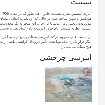
نسبیت
آل
هویگنس و نیوتن ساخته شد. در حالی که این نظریه انقلابی معنای ب
نیوتن بدون تغییر باقی ماند. با این حال، این منجر به یک محد
انیشتین نظریه نسبیت عام خود را توسعه داد (“بنیاد نظریه نسبیت عام”، 1916)، که نظریه ای شامل غیر اینرسی چارچوب های مرجع (شتاب یاف
در نسبیت عام، مفهوم حرکت اینرسی معنای وسیع تری پیدا کرد.
دیگر قرار نگیرد، بلکه تنها تحت تأثیر جرم‌های گرانشی باشد. ا
هیچ شتاب مناسبی را .
اینرسی چرخشی