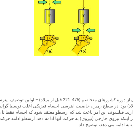
جان اچ. لینهارد اشاره می کند که موزی – بر اساس یک متن چینی از دور
نظریه ارسطو (335 قبل از میلاد تا 322 قبل از میلاد) بود. در سطح زمین، خاصیت اینرسی اجسام 
رند. فیلسوف این امر باعث شد که ارسطو معتقد شود که اجسام فقط تا ز
ینکه نیروی خارجی (نیروی) به حرکت آنها ادامه دهد. ارسطو ادامه حرکت پ
به ادامه می دهد، توضیح داد.