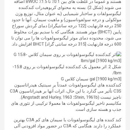
هستند و عموماً در غلظت های بین 0.1٪ تا 1.5٪ BWOC اضافه
می شوند (شکل 2). بسته به محتوای کربوهیدرات کندکننده
لیگنوسولفات و ساختار شیمیایی (به عنوان مثال، توزیع وزن
مولکولی و درجه سولفوناسیون) و ماهیت سیمان، آنها تا حدود
250 درجه فارنهایت [122 درجه سانتیگراد] دمای گردش سوراخ
پایین (BHCT) موثر هستند. هنگامی که با سدیم بورات مخلوط
می شود، محدوده دمای موثر لیگنوسولفونات ها را می توان تا
600 درجه فارنهایت [315 درجه سانتی گراد] BHCT افزایش داد.
شکل 2. اثر معمول یک کندکننده لیگنوسولفونات بر روی 15.8-
lbm/
gal [1900 kg/m3] سیمان کلاس G
کندکننده های لیگنوسولفونات عمدتاً بر سینتیک هیدراتاسیون
C3S تأثیر می گذارد. با این حال، اثرات آنها بر هیدراتاسیون C3A
ناچیز نیست (Stein, 1961b؛ Angstadt and Hurley, 1963).
مکانیسم تاخیر لیگنوسولفونات ها معمولا ترکیبی از تئوری های
جذب و هسته سازی است.
کند کننده های لیگنوسولفونات با سیمان های کم C3A بهترین
عملکرد را دارند. هنگامی که C3A در حضور مواد افزودنی آلی