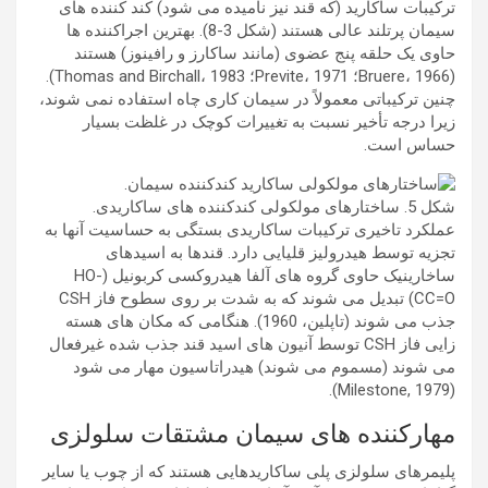
ترکیبات ساکارید (که قند نیز نامیده می شود) کند کننده های
سیمان پرتلند عالی هستند (شکل 3-8). بهترین اجراکننده ها
حاوی یک حلقه پنج عضوی (مانند ساکارز و رافینوز) هستند
(Bruere، 1966؛ Previte، 1971؛ Thomas and Birchall، 1983).
چنین ترکیباتی معمولاً در سیمان کاری چاه استفاده نمی شوند،
زیرا درجه تأخیر نسبت به تغییرات کوچک در غلظت بسیار
حساس است.
شکل 5. ساختارهای مولکولی کندکننده های ساکاریدی.
عملکرد تاخیری ترکیبات ساکاریدی بستگی به حساسیت آنها به
تجزیه توسط هیدرولیز قلیایی دارد. قندها به اسیدهای
ساخارینیک حاوی گروه های آلفا هیدروکسی کربونیل (HO-
CC=O) تبدیل می شوند که به شدت بر روی سطوح فاز CSH
جذب می شوند (تاپلین، 1960). هنگامی که مکان های هسته
زایی فاز CSH توسط آنیون های اسید قند جذب شده غیرفعال
می شوند (مسموم می شوند) هیدراتاسیون مهار می شود
(Milestone, 1979).
مهارکننده های سیمان مشتقات سلولزی
پلیمرهای سلولزی پلی ساکاریدهایی هستند که از چوب یا سایر