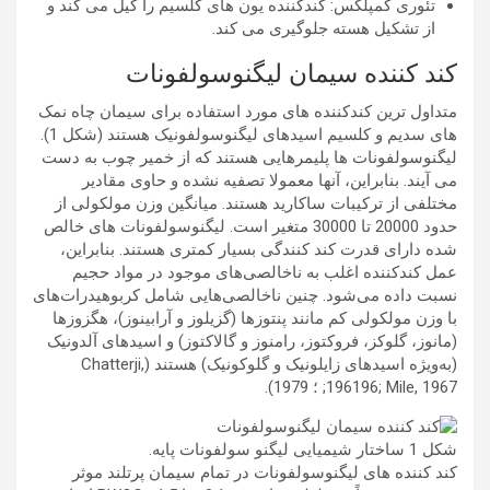
تئوری کمپلکس: کندکننده یون های کلسیم را کیل می کند و
از تشکیل هسته جلوگیری می کند.
کند کننده سیمان لیگنوسولفونات
متداول ترین کندکننده های مورد استفاده برای سیمان چاه نمک
های سدیم و کلسیم اسیدهای لیگنوسولفونیک هستند (شکل 1).
لیگنوسولفونات ها پلیمرهایی هستند که از خمیر چوب به دست
می آیند. بنابراین، آنها معمولا تصفیه نشده و حاوی مقادیر
مختلفی از ترکیبات ساکارید هستند. میانگین وزن مولکولی از
حدود 20000 تا 30000 متغیر است. لیگنوسولفونات های خالص
شده دارای قدرت کند کنندگی بسیار کمتری هستند. بنابراین،
عمل کندکننده اغلب به ناخالصی‌های موجود در مواد حجیم
نسبت داده می‌شود. چنین ناخالصی‌هایی شامل کربوهیدرات‌های
با وزن مولکولی کم مانند پنتوزها (گزیلوز و آرابینوز)، هگزوزها
(مانوز، گلوکز، فروکتوز، رامنوز و گالاکتوز) و اسیدهای آلدونیک
(به‌ویژه اسیدهای زایلونیک و گلوکونیک) هستند (Chatterji,
196196; Mile, 1967; ؛ 1979).
شکل 1 ساختار شیمیایی لیگنو سولفونات پایه.
کند کننده های لیگنوسولفونات در تمام سیمان پرتلند موثر