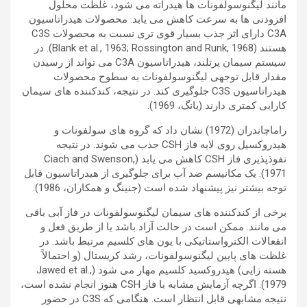
مانند لیگنوسولفونات ها هیدراته می شود، غلظت محلول
افزودنی ها به سرعت کاهش می یابد. محصولات هیدراتاسیون
C3A دارای اثر جذب بسیار قوی تری نسبت به محصولات C3S
هستند (Blank et al., 1963; Rossington and Runk, 1968). در
سیستم سیمان پرتلند، هیدراتاسیون C3A می تواند از رسیدن
مقدار قابل توجهی لیگنوسولفونات به سطوح محصولات
هیدراتاسیون C3S جلوگیری کند. در نتیجه، کندکننده های سیمان
کارایی کمتری دارند (یانگ، 1969).
راماچاندران (1972) نشان داد که گروه های سولفونات و
هیدروکسیل روی لایه فاز CSH جذب می شوند. در نتیجه
نفوذپذیری فاز CSH کاهش می یابد (Ciach and Swenson,
1971). یک مکانیسم ضد آب برای جلوگیری از هیدراتاسیون قابل
توجه بیشتر نیز پیشنهاد شده است (جنینگ و همکاران، 1986).
برخی از کندکننده های سیمان لیگنوسولفونات در فاز آبی باقی
می مانند. ممکن است در حالت آزاد باشد یا از طریق فعل و
انفعالات الکترواستاتیکی با یون های کلسیم مرتبط باشد. در
غلظت های پایین لیگنوسولفونات، رشد کریستال (و احتمالاً
هسته زایی) هیدروکسید کلسیم مهار می شود (Jawed et al.,
1979). اگرچه آزمایش مشابه با فاز CSH هنوز انجام نشده است،
نتیجه مشابهی قابل انتظار است. هنگامی که C3S در حضور