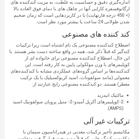
اندازه‌گیری دقیق و حساسیت به غلظت، به مزیت کندکننده های
ارگانوفسفره کارایی آنها در چاهک های با دمای فوق العاده بالا
(> 450 درجه فارنهایت) یا در کاربردهایی است که زمان ضخیم
شدن طولانی 24 ساعت یا بیشتر مورد نظر است.
کند کننده های مصنوعی
اصطلاح کندکننده مصنوعی یک نام اشتباه است زیرا ترکیبات
کندگیر که قبلاً ذکر شد، همه در واقع ساخته دست بشر هستند. با
این حال، اصطلاح کندکننده مصنوعی برای خانواده ای از
کوپلیمرهای با وزن مولکولی پایین به کار رفته است. این
کندکننده‌ها بر اساس گروه‌های عملکردی مشابه با کندکننده‌های
معمولی (مانند سولفونات، اسید کربوکسیلیک یا یک ترکیب
معطر) هستند. دو کندکننده مصنوعی رایج عبارتند از:
مالئیک انیدرید
2-کوپلیمرهای آکریل آمیدو-2- متیل پروپان سولفونیک اسید
(AMPS).
ترکیبات غیر آلی
مکانیسم تأخیر ترکیبات معدنی در هیدراتاسیون سیمان با
مکانیسم کندگیرهایی که قبلاً مورد بحث قرار گرفت متفاوت