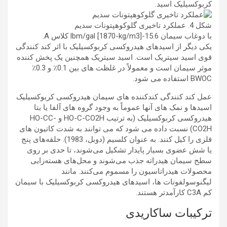
کربوکسیلیک اسید.
شکل 4. عملکرد تاخیری گلوکوهپتونات سدیم
با دوغاب سیمان 15.6-lbm/gal [1870-kg/m3] کلاس A.
یکی دیگر از اسیدهای هیدروکسی کربوکسیلیک با اثر کند کنندگی
قوی اسید سیتریک است. اسید سیتریک همچنین یک پخش کننده
موثر سیمان است و معمولاً در غلظت های بین 0.1٪ و 0.3٪
BWOC استفاده می شود.
عمل کند کنندگی کندکننده های سیمان هیدروکسی کربوکسیلیک
اسیدها و نمک های آنها عموماً به وجود گروه های آلفا یا بتا
هیدروکسی کربوکسیلیک (به ترتیب HO-C-CO2H و HO-CC-
CO2H) نسبت داده می شود که می توانند به شدت کاتیون های
فلزی را کیل کنند. به عنوان کلسیم (دوبل، 1983). حلقه‌های پنج
یا شش عضوی بسیار پایدار تشکیل می‌شوند، تا حدی بر روی
سطح سیمان هیدراته جذب می‌شوند و محل‌های هسته‌زایی
محصولات هیدراتاسیون را مسموم می‌کنند. مانند
لیگنوسولفونات ها، اسیدهای هیدروکسی کربوکسیلیک با سیمان
کم C3A کارآمدتر هستند.
ترکیبات ساکاریدی