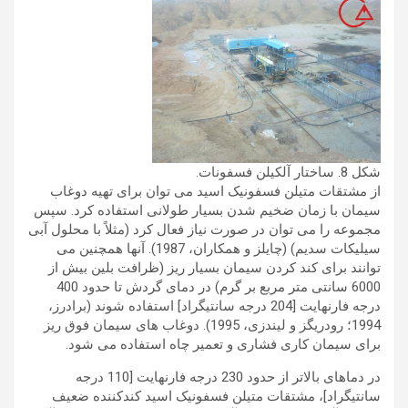
شکل 8. ساختار آلکیلن فسفونات.
از مشتقات متیلن فسفونیک اسید می توان برای تهیه دوغاب
سیمان با زمان ضخیم شدن بسیار طولانی استفاده کرد. سپس
مجموعه را می توان در صورت نیاز فعال کرد (مثلاً با محلول آبی
سیلیکات سدیم) (چایلز و همکاران، 1987). آنها همچنین می
توانند برای کند کردن سیمان بسیار ریز (ظرافت بلین بیش از
6000 سانتی متر مربع بر گرم) در دمای گردش تا حدود 400
درجه فارنهایت [204 درجه سانتیگراد] استفاده شوند (برادرز،
1994؛ رودریگز و لیندزی، 1995). دوغاب های سیمان فوق ریز
برای سیمان کاری فشاری و تعمیر چاه استفاده می شود.
در دماهای بالاتر از حدود 230 درجه فارنهایت [110 درجه
سانتیگراد]، مشتقات متیلن فسفونیک اسید کندکننده ضعیف