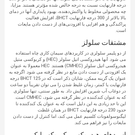
درجه فارنهایت نسبت به درجه خالص شده مؤثرتر هستند. مزایا،
چه محصولی مخلوط یا واکنش‌دهنده، بهبود پایداری آنها در دمای
بالا بالاتر از 300 درجه فارنهایت BHCT، افزایش فعالیت
پراکندگی و هم افزایی با افزودنی‌های از دست دادن مایعات
است.
مشتقات سلولز
از دو پلیمر سلولزی در کاربردهای سیمان کاری چاه استفاده
می شود. آنها هیدروکسی اتیل سلولز (HEC) و کربوکسی متیل
هیدروکسی اتیل سلولز (CMHEC) هستند. HEC معمولا به عنوان
یک افزودنی از دست دادن مایع در نظر گرفته می شود. اگرچه به
عنوان یک گزینه ممکن، شایان ذکر است که در BHCT 125 درجه
فارنهایت یا کمتر، زمان غلیظ شدن را می توان تقریباً دو ساعت
در دوغاب آب شیرین افزایش داد. به طور سنتی، تنها سلولزی
که به عنوان کندکننده در نظر گرفته می شود، CMHEC است.
این تا حد زیادی به این دلیل است که به عنوان یک کندکننده تا
حدود 230 درجه فارنهایت BHCT در همان غلظت
لیگنوسولفونات کلسیم عمل می کند، اما کنترل از دست دادن
مایعات را نیز فراهم می کند.
اسیدهای هیدروکسی کربوکسیلیک