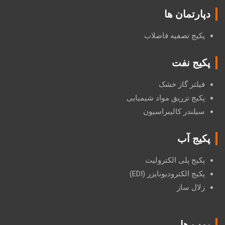
دپارتمان ها
پکیج تصفیه فاضلاب
پکیج نفت
فیلتر گاز خشک
پکیج تزریق مواد شیمیایی
سیلندر کالیبراسیون
پکیج آب
پکیج پلی الکترولیت
پکیج الکترودیونایزر (EDI)
زلال ساز
پمپ ها