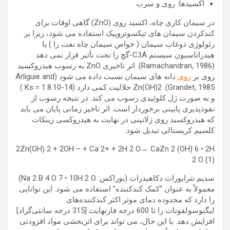
اکسیدها: روی و سرب
در سیمان کاری چاه، اکسید روی (ZnO) گاهی اوقات برای
کندکردن سیمان های تیکسوتروپیک استفاده می شود، زیرا بر
رئولوژی دوغاب سیمان ( خواص سیمان چاه نفت را ) یا
هیدراتاسیون سیستم C3A-گچ را تحت تأثیر قرار نمی دهد
(Ramachandran, 1986). اثر تاخیری ZnO به رسوب هیدروکسید
روی بر
روی
دانه های سیمان نسبت داده می شود (Arliguie and
Grandet, 1985). Zn(OH)2 حلالیت کمی دارد (Ks = 1.8.10-14 )
و به صورت ژل کلوئیدی رسوب می کند. در نتیجه رسوب از
نفوذپذیری پایینی برخوردار است. اثر تاخیر زمانی پایان می یابد
که هیدروکسید روی ژلاتینی در نهایت به هیدروکسی زینکات
کلسیم کریستالی تبدیل شود.
2Zn(OH) 2 + 2OH – + Ca 2+ + 2H 2 O→ CaZn 2 (OH) 6 • 2H
2 O (1)
سدیم تترابورات دکاهیدرات (بوراکس: Na 2 B 4 O 7 • 10H 2 O)
معمولاً به عنوان “کمک کندکننده” استفاده می شود. این توانایی
را دارد که محدوده دمای موثر اکثر کندکننده‌های
لیگنوسولفونات را تا 600 درجه فارنهایت [315 درجه سانتی‌گراد]
افزایش دهد. با این حال، می تواند برای اثربخشی مواد افزودنی