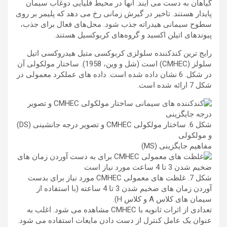
گیاهان به دست می آیند. آنها در محیط قلیایی دوغاب سیمان
پایدار هستند. تاخیر در گیرش زمانی رخ می دهد که پلیمر بر روی
سطوح سیمانی هیدراته جذب شود. محل‌های فعال برای جذب،
پیوندهای اتیلن اکسید و گروه‌های کربوکسیل هستند.
رایج ترین کندکننده سلولزی کربوکسی متیل هیدروکسی اتیل
سلولز (CMHEC) است (شل و وین، 1958). ساختار مولکولی آن
در شکل. 6 نشان داده شده است. داده های عملکرد معمولی در
شکل 7 ارائه شده است.
شکل 6. ساختار مولکولی CMHEC و تصویر درجه جانشینی (DS)
و مولکولی
مفاهیم جایگزینی (MS)
شکل 7. غلظت های معمولی CMHEC مورد نیاز برای بدست
آوردن زمان های ضخیم شدن 3 تا 4 ساعته (با استفاده از
سیمان های کلاس A و کلاس H).
تعدادی از اثرات ثانویه با CMHEC مشاهده می شود. اغلب به
عنوان یک عامل کنترل از دست دادن مایعات استفاده می شود.