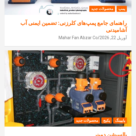
پمپ
محصولات جدید
راهنمای جامع پمپ‌های کلرزنی: تضمین ایمنی آب
آشامیدنی
آوریل 22, 2026
Mahar Fan Abzar Co
پایپینگ
پکیج
محصولات جدید
پالسیشن دمپنر