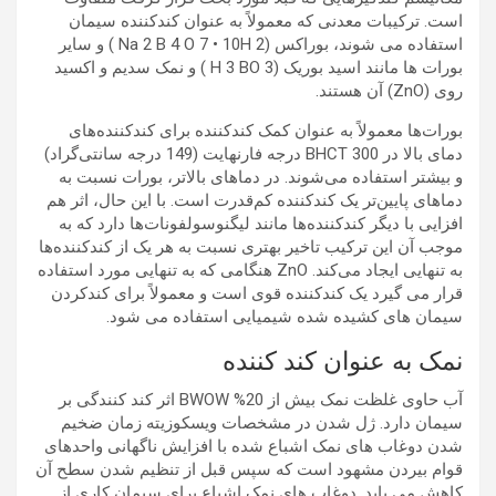
است. ترکیبات معدنی که معمولاً به عنوان کندکننده سیمان
استفاده می شوند، بوراکس (Na 2 B 4 O 7 • 10H 2 ) و سایر
بورات ها مانند اسید بوریک (H 3 BO 3 ) و نمک سدیم و اکسید
روی (ZnO) آن هستند.
بورات‌ها معمولاً به عنوان کمک کندکننده برای کندکننده‌های
دمای بالا در BHCT 300 درجه فارنهایت (149 درجه سانتی‌گراد)
و بیشتر استفاده می‌شوند. در دماهای بالاتر، بورات نسبت به
دماهای پایین‌تر یک کندکننده کم‌قدرت است. با این حال، اثر هم
افزایی با دیگر کندکننده‌ها مانند لیگنوسولفونات‌ها دارد که به
موجب آن این ترکیب تاخیر بهتری نسبت به هر یک از کندکننده‌ها
به تنهایی ایجاد می‌کند. ZnO هنگامی که به تنهایی مورد استفاده
قرار می گیرد یک کندکننده قوی است و معمولاً برای کندکردن
سیمان های کشیده شده شیمیایی استفاده می شود.
نمک به عنوان کند کننده
آب حاوی غلظت نمک بیش از 20% BWOW اثر کند کنندگی بر
سیمان دارد. ژل شدن در مشخصات ویسکوزیته زمان ضخیم
شدن دوغاب های نمک اشباع شده با افزایش ناگهانی واحدهای
قوام بیردن مشهود است که سپس قبل از تنظیم شدن سطح آن
کاهش می یابد. دوغاب های نمک اشباع برای سیمان کاری از