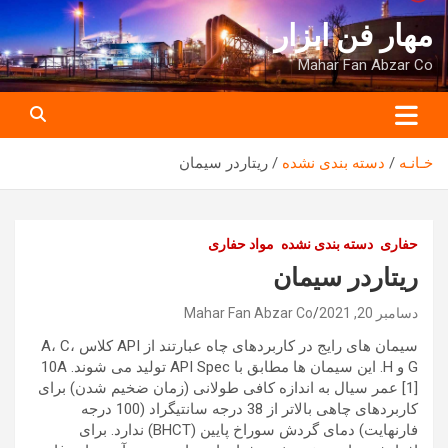
ه
مهار فن ابزار
حتوا
روید
Mahar Fan Abzar Co
خـانـه
دسته بندی نشده
ریتاردر سیمان
حفاری
دسته بندی نشده
مواد حفاری
ریتاردر سیمان
دسامبر 20, 2021
Mahar Fan Abzar Co
سیمان های رایج در کاربردهای چاه عبارتند از API کلاس A، C،
G و H. این سیمان ها مطابق با API Spec تولید می شوند. 10A
[1] عمر سیال به اندازه کافی طولانی (زمان ضخیم شدن) برای
کاربردهای چاهی بالاتر از 38 درجه سانتیگراد (100 درجه
فارنهایت) دمای گردش سوراخ پایین (BHCT) ندارد. برای