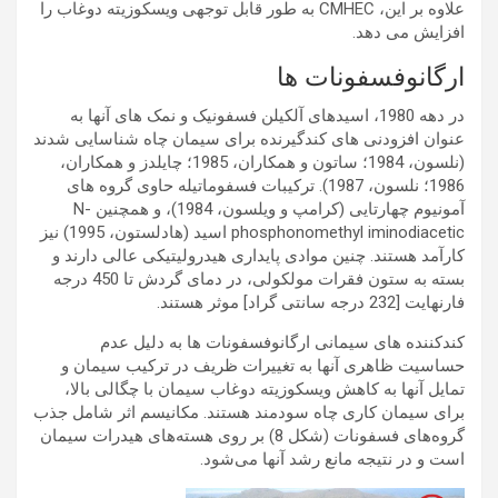
علاوه بر این، CMHEC به طور قابل توجهی ویسکوزیته دوغاب را
افزایش می دهد.
ارگانوفسفونات ها
در دهه 1980، اسیدهای آلکیلن فسفونیک و نمک های آنها به
عنوان افزودنی های کندگیرنده برای سیمان چاه شناسایی شدند
(نلسون، 1984؛ ساتون و همکاران، 1985؛ چایلدز و همکاران،
1986؛ نلسون، 1987). ترکیبات فسفوماتیله حاوی گروه های
آمونیوم چهارتایی (کرامپ و ویلسون، 1984)، و همچنین N-
phosphonomethyl iminodiacetic اسید (هادلستون، 1995) نیز
کارآمد هستند. چنین موادی پایداری هیدرولیتیکی عالی دارند و
بسته به ستون فقرات مولکولی، در دمای گردش تا 450 درجه
فارنهایت [232 درجه سانتی گراد] موثر هستند.
کندکننده های سیمانی ارگانوفسفونات ها به دلیل عدم
حساسیت ظاهری آنها به تغییرات ظریف در ترکیب سیمان و
تمایل آنها به کاهش ویسکوزیته دوغاب سیمان با چگالی بالا،
برای سیمان کاری چاه سودمند هستند. مکانیسم اثر شامل جذب
گروه‌های فسفونات (شکل 8) بر روی هسته‌های هیدرات سیمان
است و در نتیجه مانع رشد آنها می‌شود.