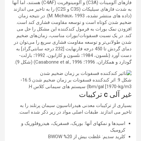
فازهای آلومینات (C3A) و آلومینوفریت (C4AF) هستند، اما آنها
به شدت فازهای سیلیکات (C3S و C2S) را به تاخیر می اندازند
(داده های منتشر نشده، M. Michaux، 1993). در نتیجه زمان
ضخیم شدن کوتاه است و توسعه مقاومت فشاری کند است.
افزودن نمک بورات به فرمول کندکننده این مشکل را حل می
کند. در یک نسبت فسفونات/بورات مناسب، زمان‌های ضخیم
شدن طولانی‌تر و توسعه مقاومت فشاری سریع را می‌توان در
دمای گردش تا 450 درجه فارنهایت [232 درجه سانتی‌گراد] به
دست آورد (نلسون، 1984؛ نلسون و کازابون، 1992؛ بارلت-
گودارد و همکاران، 1996؛ Casabonne et al., 1996) (شکل 9).
شکل 9. اثر کندکننده فسفونات بر زمان ضخیم شدن 16.5-
lbm/gal [1970-kg/m3) سیستم های سیمانی کلاس H.
غیر آلی c ترکیبات
بسیاری از ترکیبات معدنی هیدراتاسیون سیمان پرتلند را به
تاخیر می اندازند. طبقات اصلی مواد در زیر ذکر شده است.
اسیدها و نمکهای آنها: بوریک، فسفریک، هیدروفلوریک و
کرومیک
کلرید سدیم: غلظت بیش از 20% BWOW