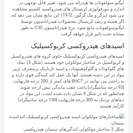
لیگنو سولفونات ها هیدراته می شود، تغییر قابل توجهی در
اندازه و مورفولوژی کریستال های هیدروکسید کلسیم مشاهده
می شود (برگر و مک گرگور، 1972). این نتایج نشان می دهد که،
اگر هسته و رشد کریستال محصولات هیدراتاسیون توسط
لیگنوسولفونات مانع شود، نرخ هیدراتاسیون C3S به طور
مشابه تحت تاثیر قرار خواهد گرفت.
اسیدهای هیدروکسی کربوکسیلیک
اسیدهای هیدروکسی کربوکسیلیک حاوی گروه های هیدروکسیل
و کربوکسیل در ساختار مولکولی خود هستند (شکل 3). نمک
های گلوکونات و گلوکوهپتونات و اسید تارتاریک پرمصرف ترین
مواد در این دسته هستند. آنها یک عمل کند کنندگی قوی دارند و
به راحتی می توانند در BHCT های کمتر از 200 درجه فارنهایت
[93 درجه سانتیگراد] باعث عقب ماندگی بیش از حد شوند.
همانطور که در شکل 4 نشان داده شده است، این مواد در
دماهای نزدیک به 300 درجه فارنهایت [150 درجه سانتیگراد]
کارآمد هستند.
شکل 3 ساختار مولکولی کندگیرهای سیمان هیدروکسی