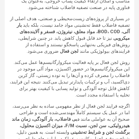
مناسب و امکان ارتقاء کیفیت پساب خروجی، به‌عنوان یک
فناوری پایه در صنعت تصفیه فاضلاب شناخته می‌شود.
در بسیاری از پروژه‌های زیست‌محیطی و صنعتی، هدف اصلی از
تصفیه فاضلاب فقط ته‌نشینی مواد جامد نیست، بلکه باید
بار
آلی، BOD، COD، مواد معلق، نیتروژن، فسفر و آلاینده‌های
میکروبی
نیز تا حد قابل قبول کاهش یابد. در چنین شرایطی،
روش‌های فیزیکی به‌تنهایی پاسخگو نیستند و استفاده از
فرایندهای بیولوژیکی مانند
لجن فعال
ضروری می‌شود.
روش لجن فعال بر پایه فعالیت میکروارگانیسم‌ها عمل می‌کند.
این میکروارگانیسم‌ها در حضور اکسیژن، مواد آلی موجود در
فاضلاب را مصرف کرده و آن‌ها را به توده زیستی، گاز کربن
دی‌اکسید، آب و ترکیبات پایدارتر تبدیل می‌کنند. نتیجه این فرایند،
کاهش قابل توجه آلودگی و تولید پسابی با کیفیت بهتر برای
تخلیه یا استفاده مجدد است.
اگرچه فرایند لجن فعال از نظر مفهومی ساده به نظر می‌رسد،
اما در عمل یک سیستم کاملاً مهندسی‌شده است و طراحی
صحیح آن به عواملی مانند
دبی فاضلاب، بار آلودگی، زمان ماند
هیدرولیکی، سن لجن، نسبت F/M، میزان اکسیژن محلول،
برگشت لجن و شرایط ته‌نشینی
وابسته است. به همین دلیل،
شناخت دقیق اجزا، مکانیسم عملکرد، پارامترهای طراحی و