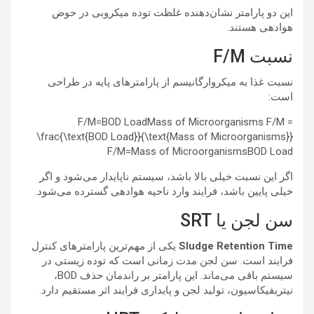
این دو پارامتر نشان‌دهنده غلظت توده میکروبی در حوض
هوادهی هستند.
نسبت F/M
نسبت غذا به میکروارگانیسم از پارامترهای پایه در طراحی
است:
F/M=BOD LoadMass of Microorganisms F/M =
\frac{\text{BOD Load}}{\text{Mass of Microorganisms}}
F
/
M
=
Mass of Microorganisms
BOD Load
اگر این نسبت خیلی بالا باشد، سیستم ناپایدار می‌شود و اگر
خیلی پایین باشد، فرایند وارد ناحیه هوادهی گسترده می‌شود.
سن لجن یا SRT
Sludge Retention Time
یکی از مهم‌ترین پارامترهای کنترل
فرایند است. سن لجن مدت زمانی است که توده زیستی در
سیستم باقی می‌ماند. این پارامتر بر راندمان حذف BOD،
نیتریفیکاسیون، تولید لجن و پایداری فرایند اثر مستقیم دارد.