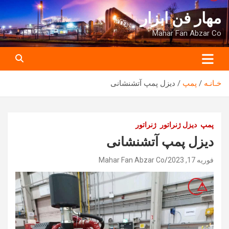
ه
مهار فن ابزار
حتوا
روید
Mahar Fan Abzar Co
خـانـه
پمپ
دیزل پمپ آتشنشانی
پمپ
دیزل ژنراتور
ژنراتور
دیزل پمپ آتشنشانی
فوریه 17, 2023
Mahar Fan Abzar Co