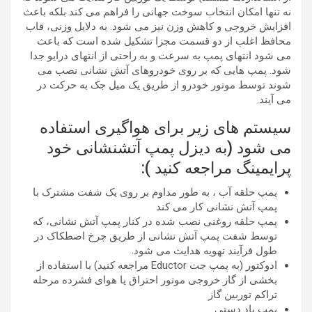
نه تنها امکان انتخاب سوخت جهانی را فراهم می کند بلکه باعث
افزایش خروجی و کاهش وزن نیز می شود. به دلایل وزنی، قاب
محافظ اغلب از دو قسمت مجزا تشکیل شده است که باعث
می شود انتهای پمپ به سرعت و به راحتی از انتهای درایو جدا
شود. پمپ هایی که بر روی خودروهای آتش نشانی نصب می
شوند توسط موتور خودرو از طریق یک میل جک به حرکت در
می آیند.
سیستم های زیر برای هواگیری استفاده
می شود (به دیزل پمپ آتشنشانی خود
پرایمینگ مراجعه کنید ):
پمپ حلقه آب ، به طور مداوم بر روی یک شفت مشترک با
پمپ آتش نشانی کار می کند
پمپ حلقه روغنی نصب شده در کنار پمپ آتش نشانی، که
توسط شفت پمپ آتش نشانی از طریق چرخ اصطکاک در
طول فرآیند تهویه هدایت می شود.
ادوکتور (به پمپ جت Eductor مراجعه کنید) با استفاده از
بخشی از گاز خروجی موتور احتراق یا هوای فشرده مرحله
تراکم توربین گاز
پمپ باد دستی