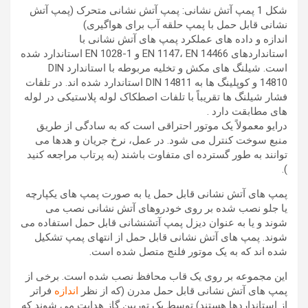
شکل 1 پمپ آتش نشانی: پمپ آتش نشانی متحرک (پمپ آتش
نشانی قابل حمل با پمپ حلقه آب برای هواگیری)
اندازه و داده های عملکرد پمپ های آتش نشانی با
استانداردهای EN 1147، EN 14466 و EN 1028-1 استاندارد شده
است. شیلنگ های مکش و تخلیه مربوطه با استاندارد DIN
14810 و کوپلینگ ها به DIN 14811 استاندارد شده اند. در تلفات
فشار شیلنگ ها تقریباً با تلفات اصطکاک لوله پلاستیکی در لوله
های مطابقت دارد .
درایو معمولاً یک موتور احتراقی است که به سادگی از طریق
منبع سوخت کنترل می شود. در عمل، نرخ جریان و هدها می
توانند به طور گسترده ای متفاوت باشند (به پرتاب مراجعه کنید
).
پمپ های آتش نشانی قابل حمل یا به صورت پمپ های یکپارچه
یا جلو نصب شده بر روی خودروهای آتش نشانی نصب می
شوند و یا به عنوان دیزل پمپ آتشنشانی قابل حمل استفاده می
شوند. پمپ های آتش نشانی قابل حمل از انتهای پمپ تشکیل
شده اند که به یک موتور فلنج متصل شده است.
این مجموعه بر روی یک قاب محافظ نصب شده است. برخی از
پمپ های آتش نشانی قابل حمل مدرن (که از نظر
اندازه
فراتر
از استانداردها هستند) توسط یک توربین گاز هدایت می شوند که