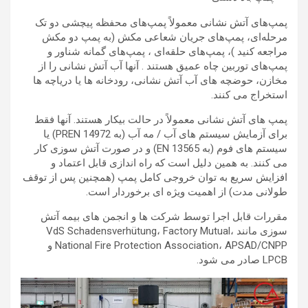
پمپ‌های آتش نشانی معمولاً پمپ‌های محفظه پیچشی دو تک
مرحله‌ای، پمپ‌های جریان شعاعی مکش (به پمپ دو مکش
مراجعه کنید )، پمپ‌های حلقه‌ای ، پمپ‌های گمانه شناور و
پمپ‌های توربین چاه عمیق هستند . آنها آب آتش نشانی را از
مخازن، حوضچه های آب آتش نشانی، رودخانه ها یا دریاچه ها
استخراج می کنند.
پمپ های آتش نشانی معمولاً در حالت بیکار هستند. آنها فقط
برای آزمایش سیستم های آب / مه آب (به PREN 14972) یا
سیستم های فوم (به EN 13565) و در صورت آتش سوزی کار
می کنند. به همین دلیل است که راه اندازی قابل اعتماد و
افزایش سریع به توان خروجی کامل پمپ (همچنین پس از توقف
طولانی مدت) از اهمیت ویژه ای برخوردار است.
مقررات قابل اجرا توسط شرکت ها و انجمن های بیمه آتش
سوزی مانند VdS Schadensverhütung، Factory Mutual،
National Fire Protection Association، APSAD/CNPP و
LPCB صادر می شود.