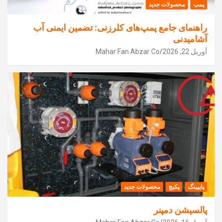
پمپ
محصولات جدید
راهنمای جامع پمپ‌های کلرزنی: تضمین ایمنی آب
آشامیدنی
آوریل 22, 2026
Mahar Fan Abzar Co
پایپینگ
پکیج
محصولات جدید
پالسیشن دمپنر