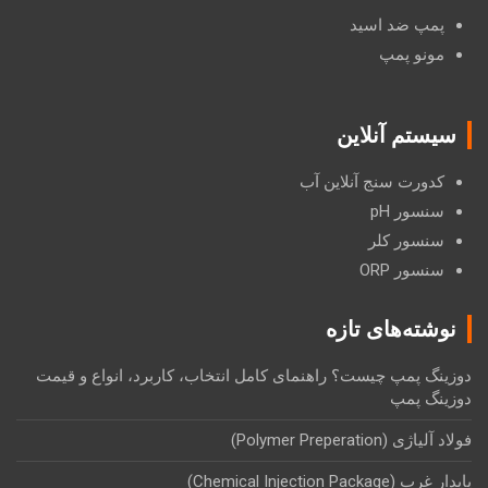
پمپ ضد اسید
مونو پمپ
سیستم آنلاین
کدورت سنج آنلاین آب
سنسور pH
سنسور کلر
سنسور ORP
نوشته‌های تازه
دوزینگ پمپ چیست؟ راهنمای کامل انتخاب، کاربرد، انواع و قیمت
دوزینگ پمپ
فولاد آلیاژی (Polymer Preperation)
پایدار غرب (Chemical Injection Package)