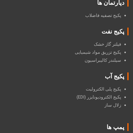
دپارتمان ها
پکیج تصفیه فاضلاب
پکیج نفت
فیلتر گاز خشک
پکیج تزریق مواد شیمیایی
سیلندر کالیبراسیون
پکیج آب
پکیج پلی الکترولیت
پکیج الکترودیونایزر (EDI)
زلال ساز
پمپ ها