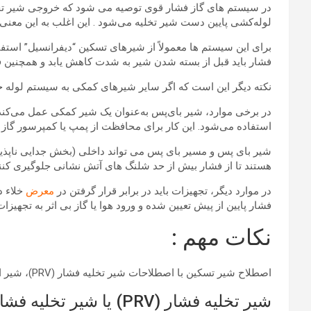
در سیستم های گاز فشار قوی توصیه می شود که خروجی شیر تخل
لوله‌کشی پایین دست شیر ​​تخلیه می‌شود . این اغلب به این مع
برای این سیستم ها معمولاً از شیرهای تسکین “دیفرانسیل” استفا
فشار باید قبل از بسته شدن شیر به شدت کاهش یابد و همچنین فش
نکته دیگر این است که اگر سایر شیرهای کمکی به سیستم لوله 
در برخی موارد، شیر بای‌پس به‌عنوان یک شیر کمکی عمل می‌کند 
استفاده می‌شود. این کار برای محافظت از پمپ یا کمپرسور گاز 
شیر بای پس و مسیر بای پس می تواند داخلی (بخش جدایی ناپذی
هستند تا از فشار بیش از حد شلنگ های آتش نشانی جلوگیری کنند
در موارد دیگر، تجهیزات باید در برابر قرار گرفتن در
معرض
خلاء د
فشار پایین از پیش تعیین شده و ورود هوا یا گاز بی اثر به تجهیز
نکات مهم :
اصطلاح شیر تسکین با اصطلاحات شیر ​​تخلیه فشار (PRV)، شیر اطمینان فشار (PSV) و شیر ایمنی مرتبط است:
شیر تخلیه فشار (PRV) یا شیر تخلیه فشار (PRV) یا شیر ایمنی فشار (PSV):