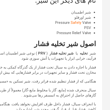
نام های دیگر این شیر:
شیر اطمینان
شیر اورفلو
Pressure
Safety
Valve
PSV
Pressure Relief Valve
اصول شیر تخلیه فشار
شیر
تخلیه
یا
شیر تخلیه فشار
(
PRV
) نوعی شیر اطمینان است
فرآیند، خرابی ابزار یا تجهیزات یا آتش سوزی شود.
فشار با اجازه دادن به سیال تحت فشار از یک گذرگاه کمکی به 
مخازن تحت فشار و سایر تجهیزات در برابر فشارهایی که بیش از
هنگامی که از فشار تنظیم شده فراتر رفت، شیر تسکین به «مسیر
سیال منحرف شده (مایع، گاز یا مخلوط مایع-گاز) معمولاً از طری
گازهای حاصل از احتراق به اتمسفر رها می‌شوند. .
با انحراف سیال، فشار داخل ظرف افزایش نخواهد یافت. هنگامی
کاهش فشار قبل از قرار گرفتن مجدد شیر اشاره دارد.