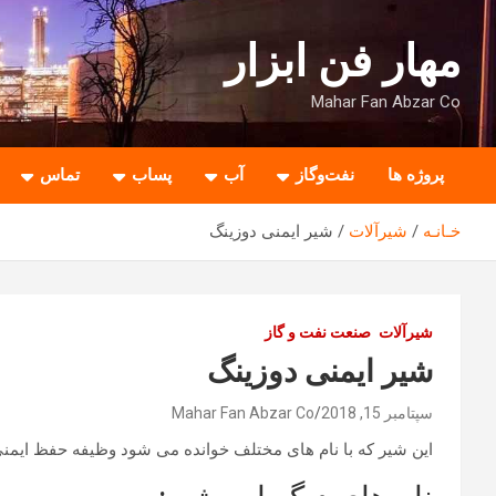
ه
حتوا
مهار فن ابزار
روید
Mahar Fan Abzar Co
پروژه ها
نفت‌وگاز
آب
پساب
تماس
خـانـه
شیرآلات
شیر ایمنی دوزینگ
شیرآلات
صنعت نفت و گاز
شیر ایمنی دوزینگ
سپتامبر 15, 2018
Mahar Fan Abzar Co
این شیر که با نام های مختلف خوانده می شود وظیفه حفظ ایمنی