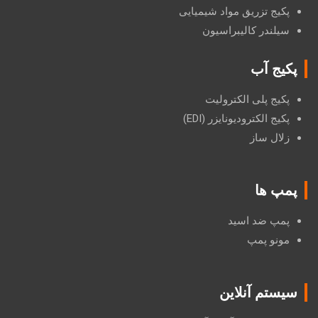
پکیج تزریق مواد شیمیایی
سیلندر کالیبراسیون
پکیج آب
پکیج پلی الکترولیت
پکیج الکترودیونایزر (EDI)
زلال ساز
پمپ ها
پمپ ضد اسید
مونو پمپ
سیستم آنلاین