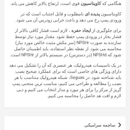
هنگامی که
کاویتاسیون
قوی است، ارتفاع بالابر کاهش می یابد.
کاویتاسیون
پدیده ای
نامطلوب و قابل اجتناب است که در
ورودی پمپ رخ می دهد و باعث خرابی زودرس آن می شود.
برای جلوگیری از
ایجاد حفره
، لازم است فشار کافی بالاتر از
فشار بخار در ورودی پمپ حفظ شود. مقدار مورد نیاز توسط
سازنده به صورت NPSHr (سر مکش مثبت خالص مورد نیاز)
محاسبه می شود. از نقطه نظر استفاده، باید اطمینان حاصل
شود که NPSHd (در دسترس) در سیستم بالاتر از NPSHr است.
در یک تاسیسات هیدرولیک، هر عنصری که آن را تشکیل می دهد
دارای ویژگی های خاصی است که برای عملکرد صحیح نصب
باید شناخته شود. در Seguas، شبکه هیدرولیک متناسب با هر
نصب را مطالعه و طراحی می کنیم، مناسب ترین منحنی پمپ
گریز از مرکز را برای هر مورد و مدار انتخاب می کنیم و دبی
لازم و افت هد حاصل را محاسبه می کنیم.
راهبری
ساچمه سرامیکی
نوشته