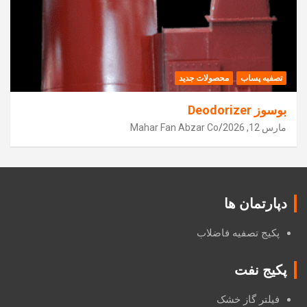
تصفیه پساب
محصولات جدید
بوسوز Deodorizer
مارس 12, 2026
Mahar Fan Abzar Co
دپارتمان ها
پکیج تصفیه فاضلاب
پکیج نفت
فیلتر گاز خشک