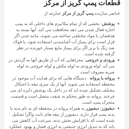
قطعات پمپ گریز از مرکز
عناصر سازنده
پمپ گریز از مرکز
عبارتند از:
پوشش:
بخشی که از تمام مکانیزم های داخلی که به پمپ
اجازه فعال شدن می دهد محافظت می کند. آنها بسته به
هدفشان با مواد مختلفی ساخته می شوند، مانند چدن اگر
قرار است برای پمپاژ آب آشامیدنی استفاده شود، یا فولاد
ضد زنگ یا برنز اگر برای پمپاژ مایع بسیار خورنده در نظر
گرفته شده است.
ورودی و خروجی:
مجراهایی که آب از طریق آنها به گردش در
می آید. لوله ورودی به لوله مکش و لوله خروجی به لوله
ضربه معروف است.
پروانه یا پروانه
. دستگاه هایی که برای هدایت آب موجود در
محفظه استفاده می شوند. آنها از یک سری تیغه با اشکال
مختلف تشکیل شده اند که در داخل یک پوشش دایره ای می
چرخند. پروانه به طور محکم به شفت متصل است و قسمت
متحرک پمپ است.
دیفیوزر: دیفیوزر
به همراه پروانه در محفظه ای به نام بدنه یا
بدنه پمپ قرار دارند. دیفیوزر از تیغه های ثابت واگرا تشکیل
شده است که با افزایش بخش بدنه، سرعت آب کاهش می
یابد که به تبدیل انرژی جنبشی به انرژی فشار و بهبود عملکرد