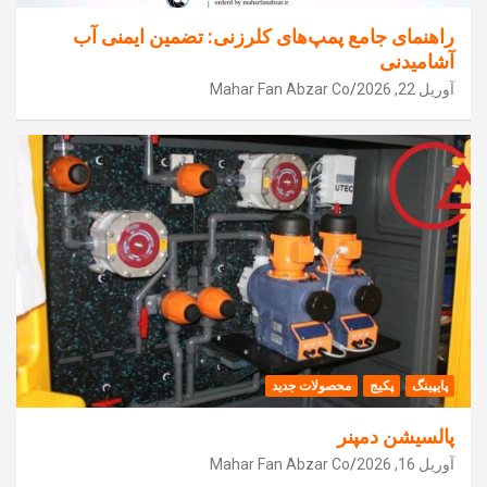
راهنمای جامع پمپ‌های کلرزنی: تضمین ایمنی آب
آشامیدنی
آوریل 22, 2026
Mahar Fan Abzar Co
پایپینگ
پکیج
محصولات جدید
پالسیشن دمپنر
آوریل 16, 2026
Mahar Fan Abzar Co